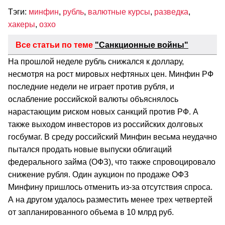
Тэги:
минфин
,
рубль
,
валютные курсы
,
разведка
,
хакеры
,
озхо
Все статьи по теме
"Санкционные войны"
На прошлой неделе рубль снижался к доллару,
несмотря на рост мировых нефтяных цен. Минфин РФ
последние недели не играет против рубля, и
ослабление российской валюты объяснялось
нарастающим риском новых санкций против РФ. А
также выходом инвесторов из российских долговых
госбумаг. В среду российский Минфин весьма неудачно
пытался продать новые выпуски облигаций
федерального займа (ОФЗ), что также спровоцировало
снижение рубля. Один аукцион по продаже ОФЗ
Минфину пришлось отменить из-за отсутствия спроса.
А на другом удалось разместить менее трех четвертей
от запланированного объема в 10 млрд руб.