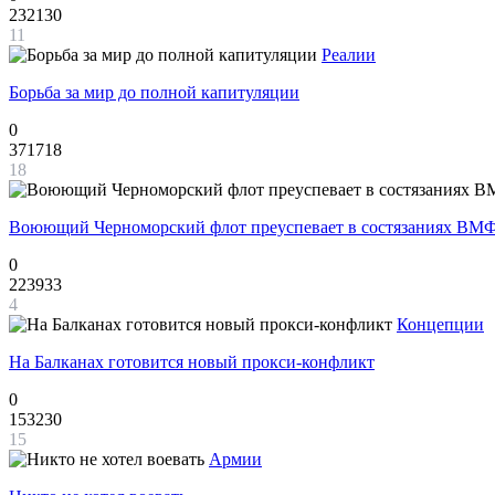
232130
11
Реалии
Борьба за мир до полной капитуляции
0
371718
18
Воюющий Черноморский флот преуспевает в состязаниях ВМФ
0
223933
4
Концепции
На Балканах готовится новый прокси-конфликт
0
153230
15
Армии