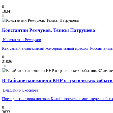
0
1834
0
Константин Ремчуков. Тезисы Патрушева
Константин Ремчуков
Как самый влиятельный консервативный идеолог России види
0
21026
10
В Тайване напомнили КНР о трагических события
Владимир Скосырев
Президент острова призвал Китай почтить память жертв собы
0
3833