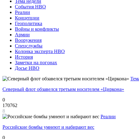
Тема недели
События НВО
Реалии
Концепции
Геополитика
Войны и конфликты
Армии
Вооружения
Спецслужбы
Колонка эксперта НВО
История
Заметки на погонах
Досье НВО
Тем
Северный флот обзавелся третьим носителем «Циркона»
0
170762
8
Реалии
Российские бомбы умнеют и набирают вес
0