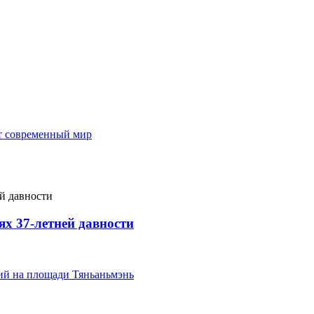
т современный мир
х 37-летней давности
тий на площади Тяньаньмэнь