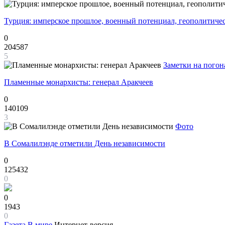
Турция: имперское прошлое, военный потенциал, геополитиче
0
204587
5
Заметки на погон
Пламенные монархисты: генерал Аракчеев
0
140109
3
Фото
В Сомалилэнде отметили День независимости
0
125432
0
0
1943
0
Газета
В мире
Интернет-версия