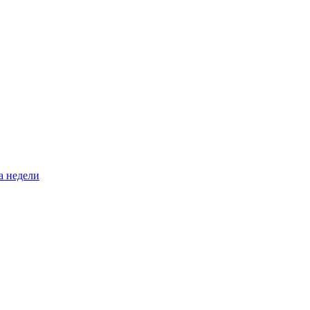
а недели