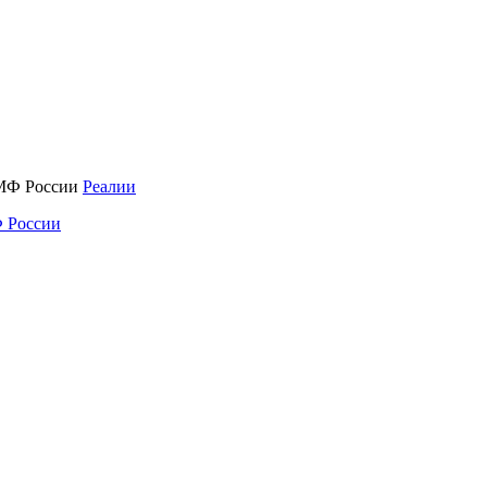
Реалии
 России