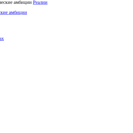
Реалии
ские амбиции
ах