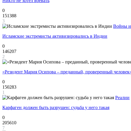
Никто не хотел воевать
0
151388
3
Войны и
Исламские экстремисты активизировались в Индии
0
146207
2
«Резидент Мария Осипова – преданный, проверенный человек
0
150283
1
Реалии
Карфаген должен быть разрушен: судьба у него такая
0
205610
7