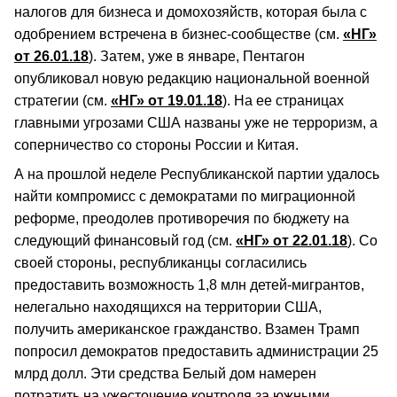
налогов для бизнеса и домохозяйств, которая была с
одобрением встречена в бизнес-сообществе (см.
«НГ»
от 26.01.18
). Затем, уже в январе, Пентагон
опубликовал новую редакцию национальной военной
стратегии (см.
«НГ» от 19.01.18
). На ее страницах
главными угрозами США названы уже не терроризм, а
соперничество со стороны России и Китая.
А на прошлой неделе Республиканской партии удалось
найти компромисс с демократами по миграционной
реформе, преодолев противоречия по бюджету на
следующий финансовый год (см.
«НГ» от 22.01.18
). Со
своей стороны, республиканцы согласились
предоставить возможность 1,8 млн детей-мигрантов,
нелегально находящихся на территории США,
получить американское гражданство. Взамен Трамп
попросил демократов предоставить администрации 25
млрд долл. Эти средства Белый дом намерен
потратить на ужесточение контроля за южными