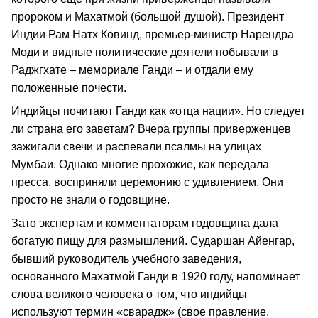
пророком и Махатмой (большой душой). Президент
Индии Рам Натх Ковинд, премьер-министр Нарендра
Моди и видные политические деятели побывали в
Раджгхате – мемориале Ганди – и отдали ему
положенные почести.
Индийцы почитают Ганди как «отца нации». Но следует
ли страна его заветам? Вчера группы приверженцев
зажигали свечи и распевали псалмы на улицах
Мумбаи. Однако многие прохожие, как передала
пресса, восприняли церемонию с удивлением. Они
просто не знали о годовщине.
Зато экспертам и комментаторам годовщина дала
богатую пищу для размышлений. Сударшан Айенгар,
бывший руководитель учебного заведения,
основанного Махатмой Ганди в 1920 году, напоминает
слова великого человека о том, что индийцы
используют термин «сварадж» (свое правление,