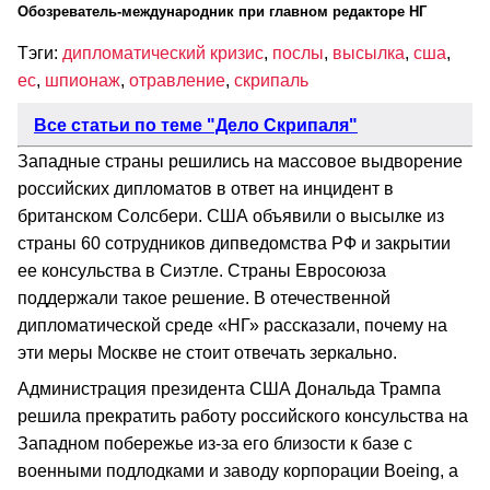
Обозреватель-международник при главном редакторе НГ
Тэги:
дипломатический кризис
,
послы
,
высылка
,
сша
,
ес
,
шпионаж
,
отравление
,
скрипаль
Все статьи по теме "Дело Скрипаля"
Западные страны решились на массовое выдворение
российских дипломатов в ответ на инцидент в
британском Солсбери. США объявили о высылке из
страны 60 сотрудников дипведомства РФ и закрытии
ее консульства в Сиэтле. Страны Евросоюза
поддержали такое решение. В отечественной
дипломатической среде «НГ» рассказали, почему на
эти меры Москве не стоит отвечать зеркально.
Администрация президента США Дональда Трампа
решила прекратить работу российского консульства на
Западном побережье из-за его близости к базе с
военными подлодками и заводу корпорации Boeing, а