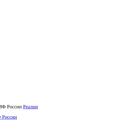
Реалии
 России