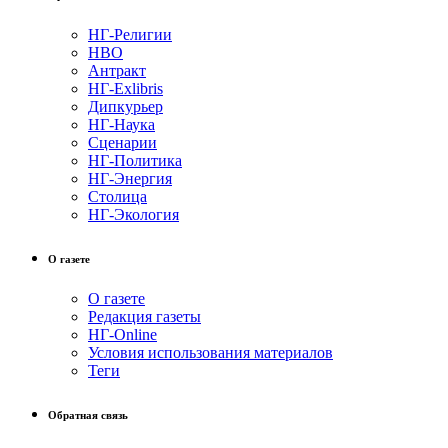
НГ-Религии
НВО
Антракт
НГ-Exlibris
Дипкурьер
НГ-Наука
Сценарии
НГ-Политика
НГ-Энергия
Столица
НГ-Экология
О газете
О газете
Редакция газеты
НГ-Online
Условия использования материалов
Теги
Обратная связь