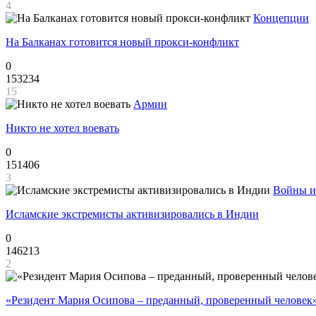
4
Концепции
На Балканах готовится новый прокси-конфликт
0
153234
15
Армии
Никто не хотел воевать
0
151406
3
Войны и
Исламские экстремисты активизировались в Индии
0
146213
2
«Резидент Мария Осипова – преданный, проверенный человек