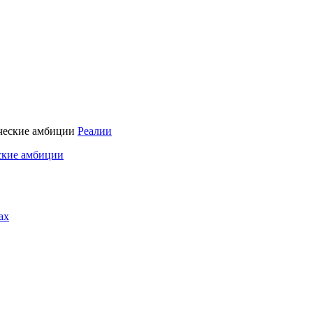
Реалии
ские амбиции
ах