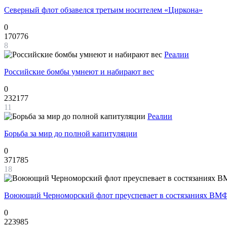
Северный флот обзавелся третьим носителем «Циркона»
0
170776
8
Реалии
Российские бомбы умнеют и набирают вес
0
232177
11
Реалии
Борьба за мир до полной капитуляции
0
371785
18
Воюющий Черноморский флот преуспевает в состязаниях ВМФ
0
223985