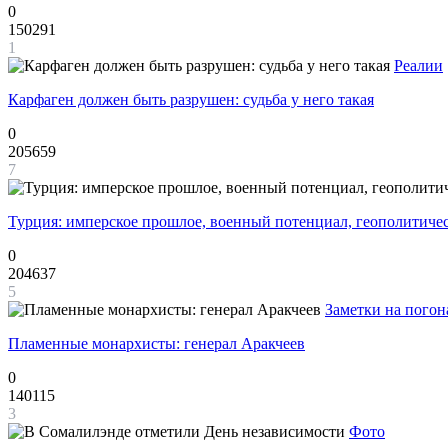
0
150291
1
Реалии
Карфаген должен быть разрушен: судьба у него такая
0
205659
7
Турция: имперское прошлое, военный потенциал, геополитиче
0
204637
5
Заметки на погон
Пламенные монархисты: генерал Аракчеев
0
140115
3
Фото