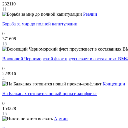
232110
11
Реалии
Борьба за мир до полной капитуляции
0
371698
18
Воюющий Черноморский флот преуспевает в состязаниях ВМФ
0
223916
4
Концепции
На Балканах готовится новый прокси-конфликт
0
153228
15
Армии