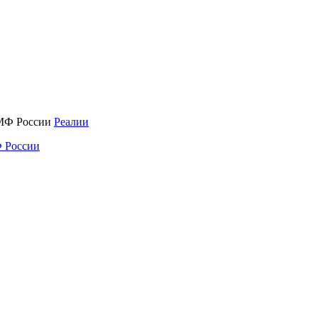
Реалии
 России