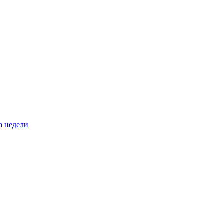
а недели