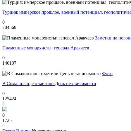
Турция: имперское прошлое, военный потенциал, геополитиче
0
204569
5
Заметки на погон
Пламенные монархисты: генерал Аракчеев
0
140107
3
Фото
В Сомалилэнде отметили День независимости
0
125424
0
0
1725
0
Газета
В мире
Интернет-версия