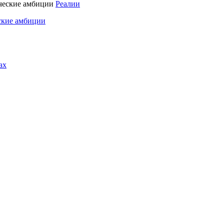
Реалии
ские амбиции
ах