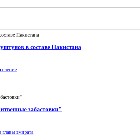
уштунов в составе Пакистана
аселение
итвенные забастовки"
я главы эмирата