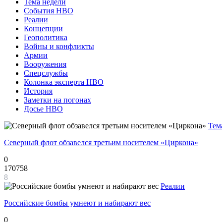
Тема недели
События НВО
Реалии
Концепции
Геополитика
Войны и конфликты
Армии
Вооружения
Спецслужбы
Колонка эксперта НВО
История
Заметки на погонах
Досье НВО
Тем
Северный флот обзавелся третьим носителем «Циркона»
0
170758
8
Реалии
Российские бомбы умнеют и набирают вес
0