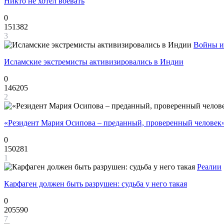
Никто не хотел воевать
0
151382
3
Войны и
Исламские экстремисты активизировались в Индии
0
146205
2
«Резидент Мария Осипова – преданный, проверенный человек
0
150281
1
Реалии
Карфаген должен быть разрушен: судьба у него такая
0
205590
7