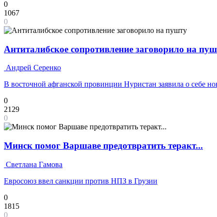
0
1067
0
Антиталибское сопротивление заговорило на пуш
Андрей Серенко
В восточной афганской провинции Нуристан заявила о себе н
0
2129
0
Минск помог Варшаве предотвратить теракт...
Светлана Гамова
Евросоюз ввел санкции против НПЗ в Грузии
0
1815
0