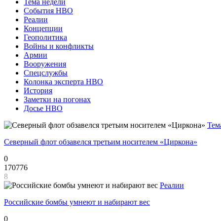
Тема недели
События НВО
Реалии
Концепции
Геополитика
Войны и конфликты
Армии
Вооружения
Спецслужбы
Колонка эксперта НВО
История
Заметки на погонах
Досье НВО
Тем
Северный флот обзавелся третьим носителем «Циркона»
0
170776
8
Реалии
Российские бомбы умнеют и набирают вес
0