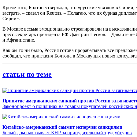
Кроме того, Болтон утверждал, что «русские увязли» в Сирии, 
застрять, – сказал он Reuters. – Полагаю, что их бурная дипло
Сирии».
В Москве весьма эмоционально отреагировали на высказывания 
пресс-секретарь президента РФ Дмитрий Песков. – Давайте не 
и Афганистане.
Как бы то ни было, Россия готова прорабатывать все предлож
сообщил, что пригласил Болтона в Москву для новых консуль
статьи по теме
Принятие американских санкций против России затягивает
Законопроект о пошлинах на товары покупателей российских не
Китайско-американский саммит испорчен санкциями
Белый дом наказывает КНР за принудительный труд уйгуров