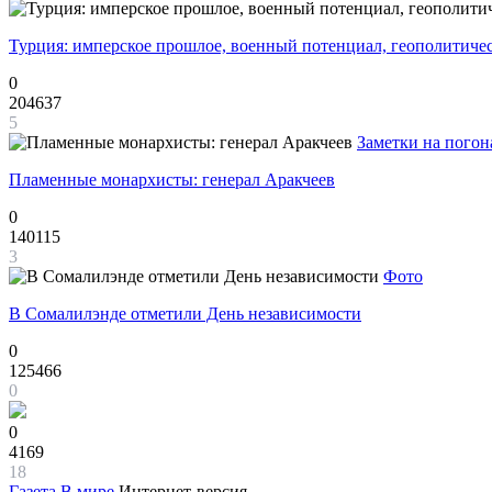
Турция: имперское прошлое, военный потенциал, геополитиче
0
204637
5
Заметки на погон
Пламенные монархисты: генерал Аракчеев
0
140115
3
Фото
В Сомалилэнде отметили День независимости
0
125466
0
0
4169
18
Газета
В мире
Интернет-версия