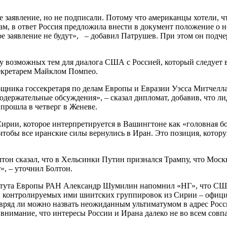
 заявление, но не подписали. Потому что американцы хотели, ч
вам, в ответ Россия предложила внести в документ положение о
ое заявление не будут», – добавил Патрушев. При этом он подче
у возможных тем для диалога США с Россией, который следует в
секретарем Майклом Помпео.
ощника госсекретаря по делам Европы и Евразии Уэсса Митчелл
одержательные обсуждения», – сказал дипломат, добавив, что л
 прошла в четверг в Женеве.
 Сирии, которое интерпретируется в Вашингтоне как «головная
, чтобы все иранские силы вернулись в Иран. Это позиция, кото
олтон сказал, что в Хельсинки Путин признался Трампу, что Мос
», – уточнил Болтон.
итута Европы РАН Александр Шумилин напомнил «НГ», что США
 и контролируемых ими шиитских группировок из Сирии – офици
т вряд ли можно назвать неожиданным ультиматумом в адрес Росс
внимание, что интересы России и Ирана далеко не во всем совп