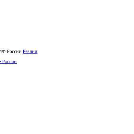
Реалии
 России