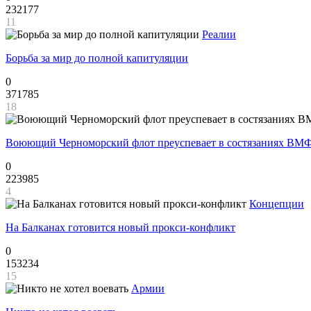
232177
11
Реалии
Борьба за мир до полной капитуляции
0
371785
18
Воюющий Черноморский флот преуспевает в состязаниях ВМФ
0
223985
4
Концепции
На Балканах готовится новый прокси-конфликт
0
153234
15
Армии