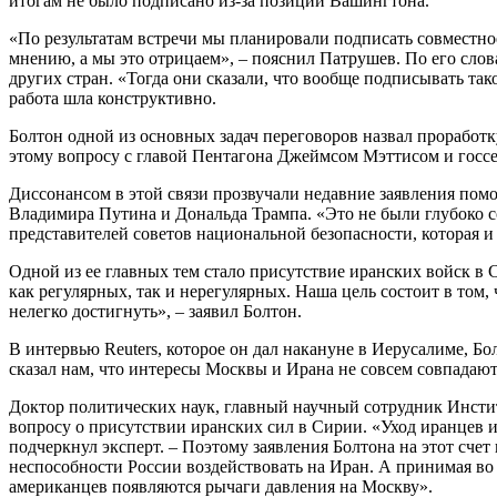
итогам не было подписано из-за позиции Вашингтона.
«По результатам встречи мы планировали подписать совместное
мнению, а мы это отрицаем», – пояснил Патрушев. По его сло
других стран. «Тогда они сказали, что вообще подписывать так
работа шла конструктивно.
Болтон одной из основных задач переговоров назвал проработк
этому вопросу с главой Пентагона Джеймсом Мэттисом и гос
Диссонансом в этой связи прозвучали недавние заявления пом
Владимира Путина и Дональда Трампа. «Это не были глубоко с
представителей советов национальной безопасности, которая и
Одной из ее главных тем стало присутствие иранских войск в
как регулярных, так и нерегулярных. Наша цель состоит в том
нелегко достигнуть», – заявил Болтон.
В интервью Reuters, которое он дал накануне в Иерусалиме, Б
сказал нам, что интересы Москвы и Ирана не совсем совпадают
Доктор политических наук, главный научный сотрудник Инст
вопросу о присутствии иранских сил в Сирии. «Уход иранцев
подчеркнул эксперт. – Поэтому заявления Болтона на этот сче
неспособности России воздействовать на Иран. А принимая во 
американцев появляются рычаги давления на Москву».