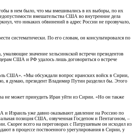
тобы в нем было, что мы вмешивались в их выборы, по их
 недопустимости вмешательства США во внутренние дела
ркнул, что никаких обвинений в адрес России не прозвучало,
ести систематически. По его словам, он консультировался по
а, умаляющие значение хельсинкской встречи президентов
идерам США и РФ удалось лишь договориться о встрече
 боль США». «Мы обсуждали вопрос иранских войск в Сирии,
рую, я думаю, президент Владимир Путин разделил бы. Этого
ква не может принудить Иран уйти из Сирии. «Но он также
 и Израиль уже давно оказывают давление на Россию по
альная позиция США, озвученная Госдепом и Пентагоном, –
ии. Скорее всего на переговорах с Патрушевым он исходил из
адают в процессе поствоенного урегулирования в Сирии, у