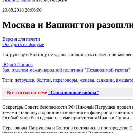
23.08.2018 20:06:00
Москва и Вашингтон разошли
Версия для печати
Обсудить на форуме
Патрушеву и Болтону не удалось подписать совместное заявле
Юрий Паниев
Зав. отделом международной политики "Независимой газеты"
Тэги:
патрушев
,
болтон
,
переговоры
,
женева
,
санкции
,
вмешате
Все статьи по теме
"Санкционные войны"
Секретарь Совета безопасности РФ Николай Патрушев провел
темами стали двусторонние отношения на фоне роста санкцион
Особый упор был сделан на теме присутствия Ирана в Сирии.
Переговоры Патрушева и Болтона состоялись в постпредстве 