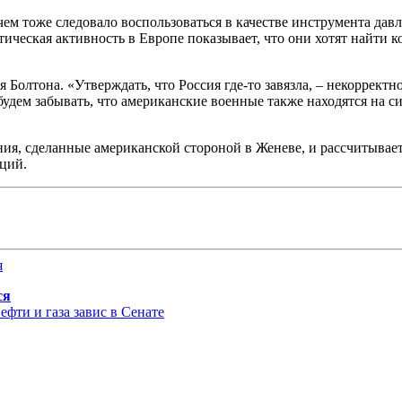
чем тоже следовало воспользоваться в качестве инструмента давл
матическая активность в Европе показывает, что они хотят найти 
Болтона. «Утверждать, что Россия где-то завязла, – некорректно
будем забывать, что американские военные также находятся на с
ения, сделанные американской стороной в Женеве, и рассчитыва
таций.
ся
фти и газа завис в Сенате