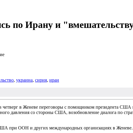
сь по Ирану и "вмешательств
ние
льство
,
украина
,
сирия
,
иран
 в четверг в Женеве переговоры с помощником президента США
ного давления со стороны США, возобновление диалога по стра
США при ООН и других международных организациях в Женеве. П