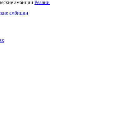
Реалии
ские амбиции
ах