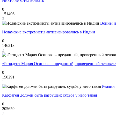
Никто не хотел воевать
0
151406
3
Войны и
Исламские экстремисты активизировались в Индии
0
146213
2
«Резидент Мария Осипова – преданный, проверенный человек
0
150291
1
Реалии
Карфаген должен быть разрушен: судьба у него такая
0
205659
7