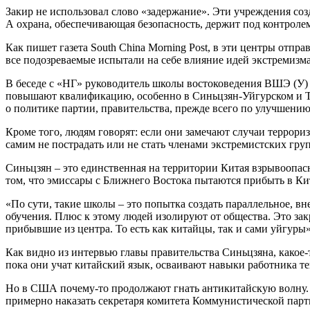
Закир не использовал слово «задержание». Эти учреждения со
А охрана, обеспечивающая безопасность, держит под контролем
Как пишет газета South China Morning Post, в эти центры отп
все подозреваемые испытали на себе влияние идей экстремизма 
В беседе с «НГ» руководитель школы востоковедения ВШЭ (У) 
повышают квалификацию, особенно в Синьцзян-Уйгурском и Ти
о политике партии, правительства, прежде всего по улучшению
Кроме того, людям говорят: если они замечают случаи террори
самим не пострадать или не стать членами экстремистских гру
Синьцзян – это единственная на территории Китая взрывоопас
том, что эмиссары с Ближнего Востока пытаются прибыть в Кит
«По сути, такие школы – это попытка создать параллельное, в
обучения. Плюс к этому людей изолируют от общества. Это зак
прибывшие из центра. То есть как китайцы, так и сами уйгуры»
Как видно из интервью главы правительства Синьцзяна, какое-
пока они учат китайский язык, осваивают навыки работника те
Но в США почему-то продолжают гнать антикитайскую волну. В
примерно наказать секретаря комитета Коммунистической пар