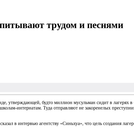
спитывают трудом и песнями
де, утверждающей, будто миллион мусульман сидит в лагерях в
 школам-интернатам. Туда отправляют не закоренелых преступни
казал в интервью агентству «Синьхуа», что цель создания лагер