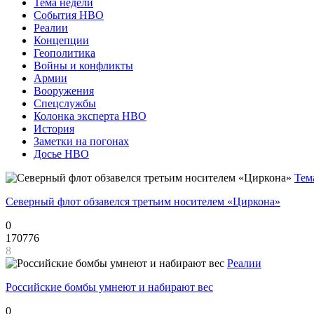
Тема недели
События НВО
Реалии
Концепции
Геополитика
Войны и конфликты
Армии
Вооружения
Спецслужбы
Колонка эксперта НВО
История
Заметки на погонах
Досье НВО
Тем
Северный флот обзавелся третьим носителем «Циркона»
0
170776
8
Реалии
Российские бомбы умнеют и набирают вес
0