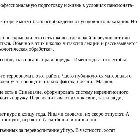
рофессиональную подготовку и жизнь в условиях пансионата».
 которые могут быть освобождены от уголовного наказания. Но
.
о не скрывали, что есть школы, где людей переучивают или
ься. Обычно в этих школах читаются лекции и рассказывается
хологическая обработка».
 сообщать в органы правопорядка. Именно для того, чтобы
го терроризма в этот район. Часто публикуются материалы о
юдей учат сообщать о таких фактах, пояснил Маслов.
рые есть в Синьцзяне, сформировать систему нерелигиозного
одить наружу. Перевоспитывают их как свои, так и люди,
ат курс к концу года. Иными словами, их скоро отпустят. А
 танцуют, играют в баскетбол или пинг-понг.
венных за перевоспитание уйгур. В частности, хотят