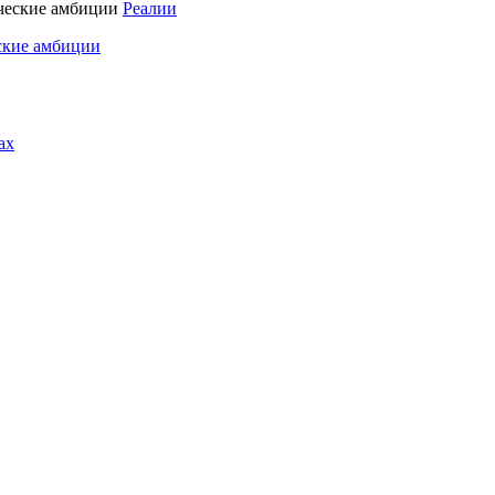
Реалии
ские амбиции
ах