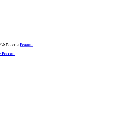
Реалии
 России