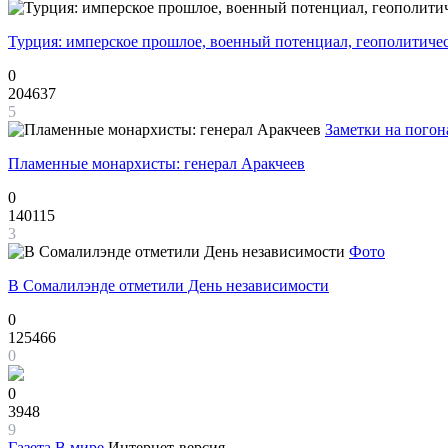
Турция: имперское прошлое, военный потенциал, геополитиче
0
204637
5
Заметки на погон
Пламенные монархисты: генерал Аракчеев
0
140115
3
Фото
В Сомалилэнде отметили День независимости
0
125466
0
0
3948
9
Газета
В мире
Интернет-версия