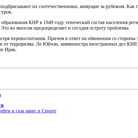
е подбрасывают их соотечественники, живущие за рубежом. Как 
гуров.
е образования КНР в 1949 году этнический состав населения ре
. Это во многом предопределяет и сегодня остроту проблемы.
агеря перевоспитания. Причем в ответ на обвинения со стороны
от терроризма. Ле Юйчэн, замминистра иностранных дел КНР, ска
ли Ирак.
ся
фти и газа завис в Сенате