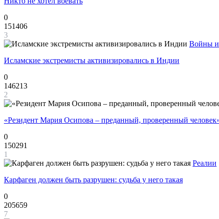
Никто не хотел воевать
0
151406
3
Войны и
Исламские экстремисты активизировались в Индии
0
146213
2
«Резидент Мария Осипова – преданный, проверенный человек
0
150291
1
Реалии
Карфаген должен быть разрушен: судьба у него такая
0
205659
7