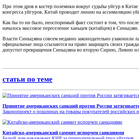
При этом дров в костер полемики вокруг судьбы уйгур в Кита
конгресса уйгуров, Китай проводит линию на ассимиляцию уй
Как бы то ни было, неоспоримый факт состоит в том, что посл
началось массовое переселение ханьцев (китайцев) в Синьцзян
Власти Синьцзяна совсем недавно законодательно узаконили л
официальные лица ссылаются на право защищать своих граждан 
допустит превращения Синьцзяна во вторую Сирию, Ливию и
статьи по теме
Принятие американских санкций против России затягивает
Законопроект о пошлинах на товары покупателей российских не
Китайско-американский саммит испорчен санкциями
Белый дом наказывает КНР за принудительный труд уйгуров