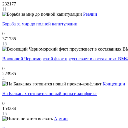
232177
11
Реалии
Борьба за мир до полной капитуляции
0
371785
18
Воюющий Черноморский флот преуспевает в состязаниях ВМФ
0
223985
4
Концепции
На Балканах готовится новый прокси-конфликт
0
153234
15
Армии