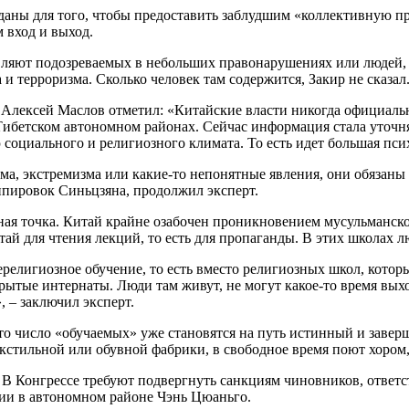
зданы для того, чтобы предоставить заблудшим «коллективную п
 вход и выход.
равляют подозреваемых в небольших правонарушениях или людей,
и терроризма. Сколько человек там содержится, Закир не сказал
Алексей Маслов отметил: «Китайские власти никогда официальн
бетском автономном районах. Сейчас информация стала уточнят
 социального и религиозного климата. То есть идет большая пси
зма, экстремизма или какие-то непонятные явления, они обязаны
ппировок Синьцзяна, продолжил эксперт.
ная точка. Китай крайне озабочен проникновением мусульманско
ай для чтения лекций, то есть для пропаганды. В этих школах л
нерелигиозное обучение, то есть вместо религиозных школ, кото
рытые интернаты. Люди там живут, не могут какое-то время вых
, – заключил эксперт.
то число «обучаемых» уже становятся на путь истинный и заверш
кстильной или обувной фабрики, в свободное время поют хором,
 Конгрессе требуют подвергнуть санкциям чиновников, ответст
тии в автономном районе Чэнь Цюаньго.