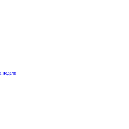
а недели