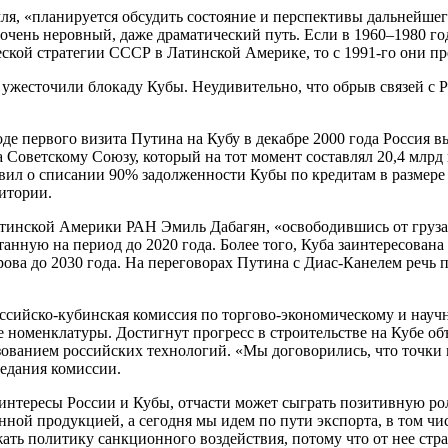
ля, «планируется обсудить состояние и перспективы дальнейшег
о очень неровный, даже драматический путь. Если в 1960–1980 г
ской стратегии СССР в Латинской Америке, то с 1991-го они пре
есточили блокаду Кубы. Неудивительно, что обрыв связей с Р
де первого визита Путина на Кубу в декабре 2000 года Россия вы
Советскому Союзу, который на тот момент составлял 20,4 млрд 
вил о списании 90% задолженности Кубы по кредитам в размере 
итории.
тинской Америки РАН Эмиль Дабагян, «освободившись от груза 
анную на период до 2020 года. Более того, Куба заинтересована
рова до 2030 года. На переговорах Путина с Диас-Канелем речь
ссийско-кубинская комиссия по торгово-экономическому и научн
е номенклатуры. Достигнут прогресс в строительстве на Кубе 
ванием российских технологий. «Мы договорились, что точки на
седания комиссии.
нтересы России и Кубы, отчасти может сыграть позитивную роль
нной продукцией, а сегодня мы идем по пути экспорта, в том ч
ь политику санкционного воздействия, потому что от нее стра