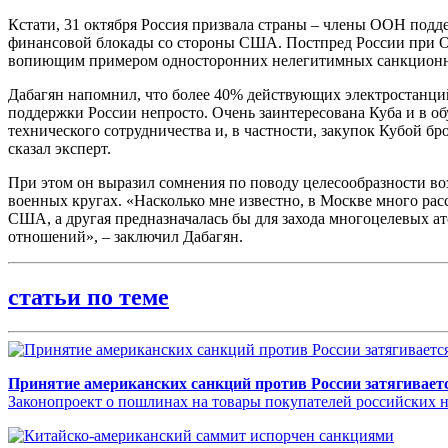
Кстати, 31 октября Россия призвала страны – члены ООН под
финансовой блокады со стороны США. Постпред России при О
вопиющим примером односторонних нелегитимных санкционн
Дабагян напомнил, что более 40% действующих электростанций
поддержки России непросто. Очень заинтересована Куба и в о
технического сотрудничества и, в частности, закупок Кубой б
сказал эксперт.
При этом он выразил сомнения по поводу целесообразности во
военных кругах. «Насколько мне известно, в Москве много ра
США, а другая предназначалась бы для захода многоцелевых 
отношений», – заключил Дабагян.
статьи по теме
Принятие американских санкций против России затягивает
Законопроект о пошлинах на товары покупателей российских не