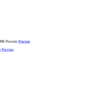
Реалии
 России