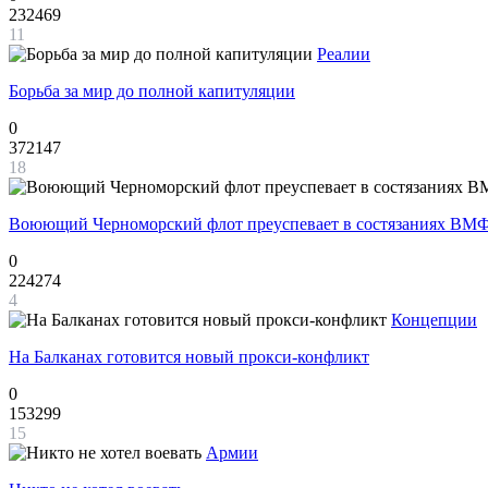
232469
11
Реалии
Борьба за мир до полной капитуляции
0
372147
18
Воюющий Черноморский флот преуспевает в состязаниях ВМФ
0
224274
4
Концепции
На Балканах готовится новый прокси-конфликт
0
153299
15
Армии