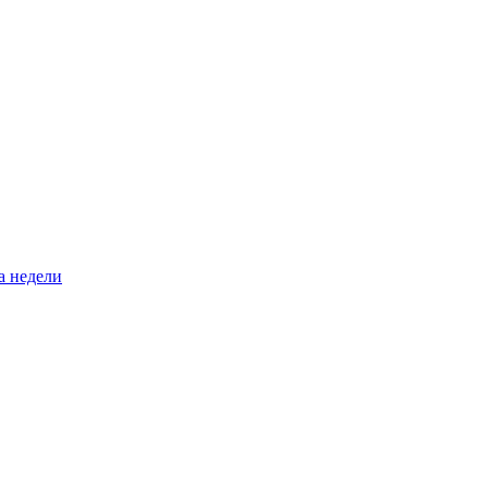
а недели