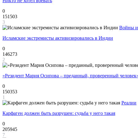
Никто не хотел воевать
0
151503
3
Войны и
Исламские экстремисты активизировались в Индии
0
146273
2
«Резидент Мария Осипова – преданный, проверенный человек
0
150353
1
Реалии
Карфаген должен быть разрушен: судьба у него такая
0
205945
7