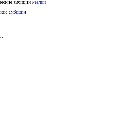
Реалии
ские амбиции
ах