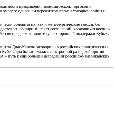
бходимости прекращения экономической, торговой и
о эмбарго одиозным пережитком времен холодной войны и
чески обновить их, как и металлургические заводы, без
Подготовлен обширный пакет соглашений, касающихся военно-
то Россия продолжит политику всесторонней поддержки Кубы», –
 визита Диас-Канеля заговорили в российских политических и
а Кубе. Одна бы занималась электронной разведкой против
ША – путь к еще большей деградации российско-американских