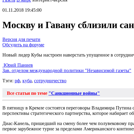
01.11.2018 19:45:00
Москву и Гавану сблизили са
Версия для печати
Обсудить на форуме
Новый лидер Кубы настроен наверстать упущенное в сотруднич
Юрий Паниев
Зав. отделом международной политики "Независимой газеты"
Тэги:
рф
,
куба
,
сотрудничество
Все статьи по теме
"Санкционные войны"
В пятницу в Кремле состоятся переговоры Владимира Путина с
перспективы стратегического партнерства, которое набирает 
Диас-Канель, пришедший на смену более чем полувековому пра
первое зарубежное турне за пределами Американского континен