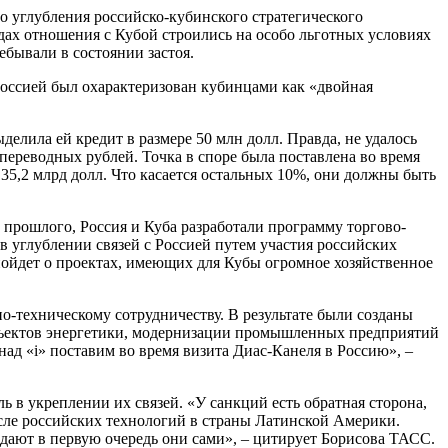
о углубления российско-кубинского стратегического
одах отношения с Кубой строились на особо льготных условиях
бывали в состоянии застоя.
оссией был охарактеризован кубинцами как «двойная
делила ей кредит в размере 50 млн долл. Правда, не удалось
переводных рублей. Точка в споре была поставлена во время
35,2 млрд долл. Что касается остальных 10%, они должны быть
прошлого, Россия и Куба разработали программу торгово-
 в углублении связей с Россией путем участия российских
 пойдет о проектах, имеющих для Кубы огромное хозяйственное
о-техническому сотрудничеству. В результате были созданы
объектов энергетики, модернизации промышленных предприятий
д «i» поставим во время визита Диас-Канеля в Россию», –
 в укреплении их связей. «У санкций есть обратная сторона,
исле российских технологий в страны Латинской Америки.
дают в первую очередь они сами», – цитирует Борисова ТАСС.