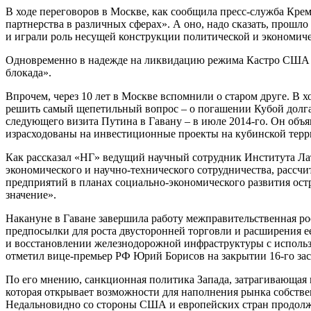
В ходе переговоров в Москве, как сообщила пресс-служба Крем
партнерства в различных сферах». А оно, надо сказать, прошл
и играли роль несущей конструкции политической и экономиче
Одновременно в надежде на ликвидацию режима Кастро США уж
блокада».
Впрочем, через 10 лет в Москве вспомнили о старом друге. В хо
решить самый щепетильный вопрос – о погашении Кубой долга 
следующего визита Путина в Гавану – в июле 2014-го. Он объя
израсходованы на инвестиционные проекты на кубинской терр
Как рассказал «НГ» ведущий научный сотрудник Института Ла
экономического и научно-технического сотрудничества, рассчит
предприятий в планах социально-экономического развития ост
значение».
Накануне в Гаване завершила работу межправительственная ро
предпосылки для роста двусторонней торговли и расширения е
и восстановлении железнодорожной инфраструктуры с использо
отметил вице-премьер РФ Юрий Борисов на закрытии 16-го за
По его мнению, санкционная политика Запада, затрагивающая и
которая открывает возможности для наполнения рынка собстве
Недальновидно со стороны США и европейских стран продолжат