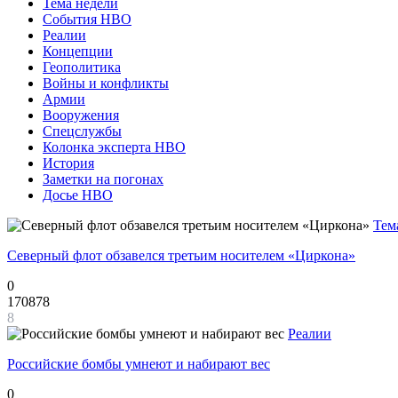
Тема недели
События НВО
Реалии
Концепции
Геополитика
Войны и конфликты
Армии
Вооружения
Спецслужбы
Колонка эксперта НВО
История
Заметки на погонах
Досье НВО
Тем
Северный флот обзавелся третьим носителем «Циркона»
0
170878
8
Реалии
Российские бомбы умнеют и набирают вес
0