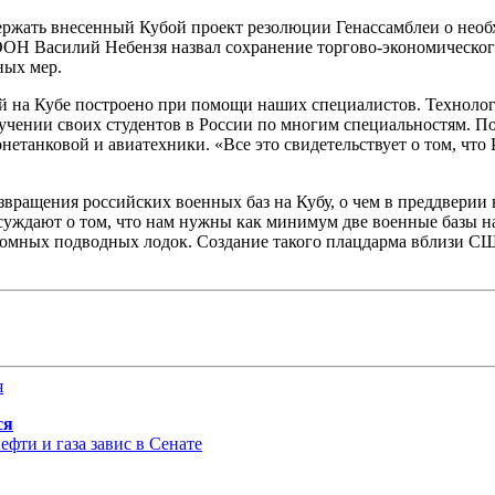
держать внесенный Кубой проект резолюции Генассамблеи о нео
ОН Василий Небензя назвал сохранение торгово-экономическог
ых мер.
 на Кубе построено при помощи наших специалистов. Технологи
бучении своих студентов в России по многим специальностям. 
ронетанковой и авиатехники. «Все это свидетельствует о том, ч
звращения российских военных баз на Кубу, о чем в преддверии
ссуждают о том, что нам нужны как минимум две военные базы н
атомных подводных лодок. Создание такого плацдарма вблизи С
ся
фти и газа завис в Сенате