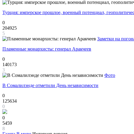
Турция: имперское прошлое, военный потенциал, геополитиче
0
204925
5
Заметки на погон
Пламенные монархисты: генерал Аракчеев
0
140173
3
Фото
В Сомалилэнде отметили День независимости
0
125634
0
0
5459
8
Газета
В мире
Интернет-версия