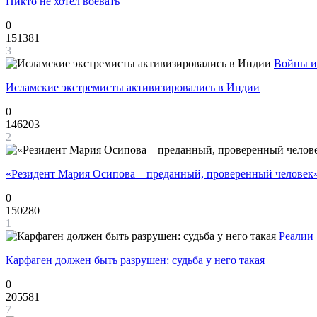
Никто не хотел воевать
0
151381
3
Войны и
Исламские экстремисты активизировались в Индии
0
146203
2
«Резидент Мария Осипова – преданный, проверенный человек
0
150280
1
Реалии
Карфаген должен быть разрушен: судьба у него такая
0
205581
7