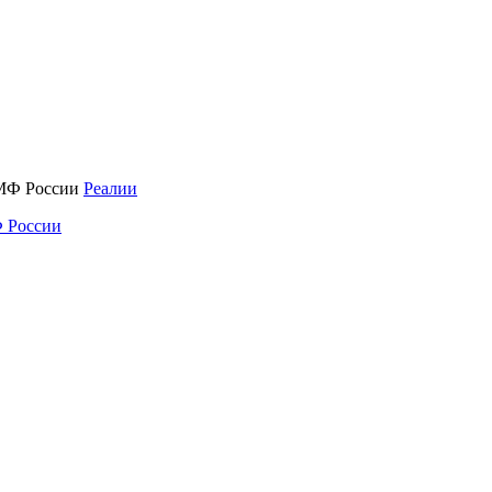
Реалии
 России