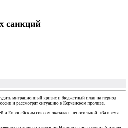
х санкций
бсудить миграционный кризис и бюджетный план на период
оссии и рассмотрят ситуацию в Керченском проливе.
ией и Европейским союзом оказалась непосильной. «За время
заявила на днях на заседании Национального совета (нижняя