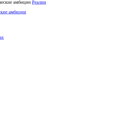
Реалии
ские амбиции
ах