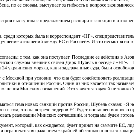
ена, по ее словам, выступает за гибкость в вопросе экономичес
стрия выступила с предложением расширить санкции в отношен
ов, среди которых была и корреспондент «НГ», спецпредставит
в улучшение отношений между ЕС и Россией». И это несмотря на 
 согласны с тем, как она поступает. Последние ее действия в А
йской службы внешних связей Дирк Шубель в беседе с «НГ». – В
и 24 украинских моряка, как и задержанные суда, были освобожд
 с Москвой при условии, что она будет содействовать реализац
итики в отношении России. Один из них касается так называемо
ыполнения Минских соглашений. Это является задачей не только У
аться тема новых санкций против России, Шубель сказал: «Я не 
ен в том, что на встрече лидеров ЕС будет поставлен вопрос о
твовать реализации Минских соглашений, и тогда мы будем готов
умент, который, как ожидается, будет принят на саммите ЕС, л
ни ограничатся выражением «крайней обеспокоенности эскалаци