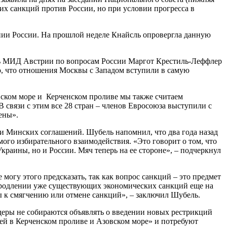
ких санкций против России, но при условии прогресса в
ии России. На прошлой неделе Кнайсль опровергла данную
ель МИД Австрии по вопросам России Маргот Крестиль-Леффлер
то, что отношения Москвы с Западом вступили в самую
зовском море и Керченском проливе мы также считаем
 связи с этим все 28 стран – членов Евросоюза выступили с
ены».
ии Минских соглашений. Шубель напомнил, что два года назад
го избирательного взаимодействия. «Это говорит о том, что
краины, но и России. Мяч теперь на ее стороне», – подчеркнул
могу этого предсказать, так как вопрос санкций – это предмет
 продлении уже существующих экономических санкций еще на
ы к смягчению или отмене санкций», – заключил Шубель.
идеры не собираются объявлять о введении новых рестрикций
ей в Керченском проливе и Азовском море» и потребуют