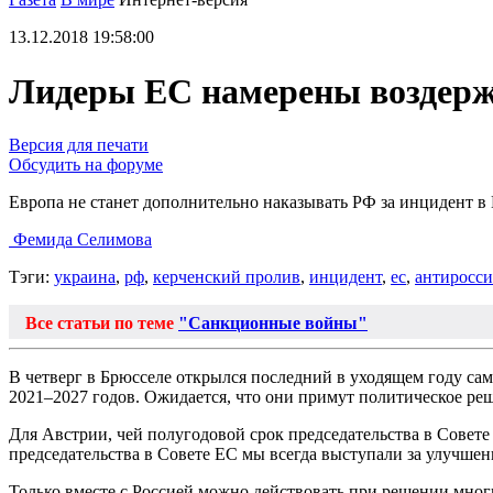
13.12.2018 19:58:00
Лидеры ЕС намерены воздерж
Версия для печати
Обсудить на форуме
Европа не станет дополнительно наказывать РФ за инцидент в
Фемида Селимова
Тэги:
украина
,
рф
,
керченский пролив
,
инцидент
,
ес
,
антиросси
Все статьи по теме
"Санкционные войны"
В четверг в Брюсселе открылся последний в уходящем году са
2021–2027 годов. Ожидается, что они примут политическое ре
Для Австрии, чей полугодовой срок председательства в Совете
председательства в Совете ЕС мы всегда выступали за улучше
Только вместе с Россией можно действовать при решении мног