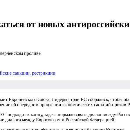
аться от новых антироссийски
 Керченском проливе
йские санкции. рестрикции
ммит Европейского союза. Лидеры стран ЕС собрались, чтобы о
шение об очередном продлении экономических санкций против Р
 ЕС подходит к концу, задача нормализовать диалог между Росс
ние диалога между Евросоюзом и Российской Федерацией.
их региональных конфликтов, а именно на Ближнем Востоке», – 