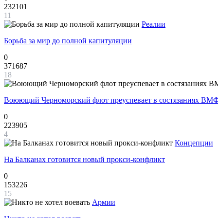
232101
11
Реалии
Борьба за мир до полной капитуляции
0
371687
18
Воюющий Черноморский флот преуспевает в состязаниях ВМФ
0
223905
4
Концепции
На Балканах готовится новый прокси-конфликт
0
153226
15
Армии