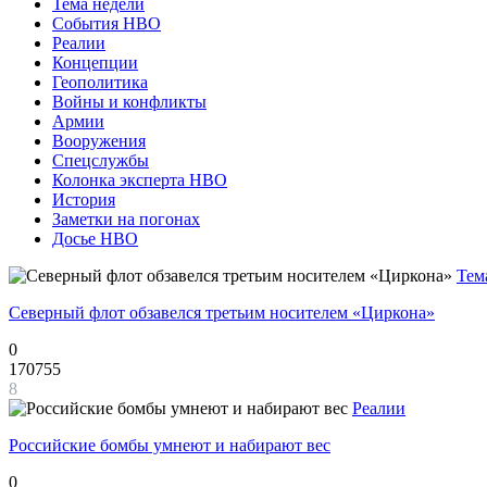
Тема недели
События НВО
Реалии
Концепции
Геополитика
Войны и конфликты
Армии
Вооружения
Спецслужбы
Колонка эксперта НВО
История
Заметки на погонах
Досье НВО
Тем
Северный флот обзавелся третьим носителем «Циркона»
0
170755
8
Реалии
Российские бомбы умнеют и набирают вес
0