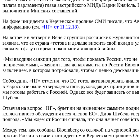
палата парламента) глава австрийского МИДа Карин Кнайсль. В
выполнении Минских соглашений.
На фоне инцидента в Керченском проливе СМИ писали, что Ав
информацию (см.
«НГ» от 11.12.18
).
На встрече в четверг в Вене с группой российских журналист
заявила, что ее страна «готова и дальше вносить свой вклад 
сложную фазу со времен окончания холодной войны.
«Мы вводили санкции для того, чтобы показать России, что не
неприемлемыми, – заявил глава департамента по России Европе
заявлением, в котором потребовали, чтобы с целью деэскалаци
Собеседник «НГ» отметил, что ЕС готов активизировать диалог
в Евросоюзе были утверждены пять руководящих принципов пол
мы готовы работать с Россией. Однако все будет зависеть от в
Шубель.
Отвечая на вопрос «НГ», будет ли на нынешнем саммите подним
коллективного обсуждения всех членов ЕС». Дирк Шубель увер
полгода. «Мы ждем от России сигнала, что она начнет содейс
Между тем, как сообщил Bloomberg со ссылкой на черновой док
против России в связи с инцидентом в Керченском проливе. О