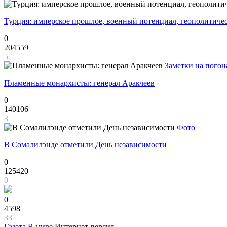
Турция: имперское прошлое, военный потенциал, геополитиче
0
204559
5
Заметки на погон
Пламенные монархисты: генерал Аракчеев
0
140106
3
Фото
В Сомалилэнде отметили День независимости
0
125420
0
0
4598
33
Газета
В мире
Интернет-версия