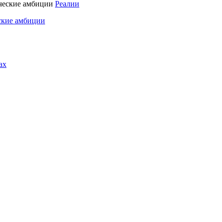
Реалии
ские амбиции
ах