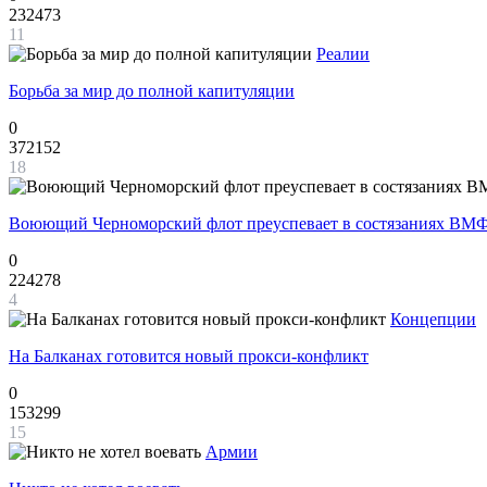
232473
11
Реалии
Борьба за мир до полной капитуляции
0
372152
18
Воюющий Черноморский флот преуспевает в состязаниях ВМФ
0
224278
4
Концепции
На Балканах готовится новый прокси-конфликт
0
153299
15
Армии