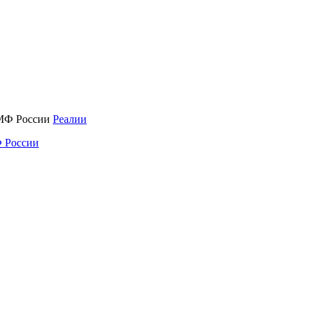
Реалии
 России