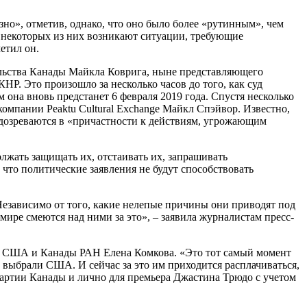
зно», отметив, однако, что оно было более «рутинным», чем
у некоторых из них возникают ситуации, требующие
етил он.
ольства Канады Майкла Коврига, ныне представляющего
. Это произошло за несколько часов до того, как суд
она вновь предстанет 6 февраля 2019 года. Спустя несколько
компании Peaktu Cultural Exchange Майкл Спэйвор. Известно,
одозреваются в «причастности к действиям, угрожающим
лжать защищать их, отстаивать их, запрашивать
что политические заявления не будут способствовать
зависимо от того, какие нелепые причины они приводят под
мире смеются над ними за это», – заявила журналистам пресс-
а США и Канады РАН Елена Комкова. «Это тот самый момент
 выбрали США. И сейчас за это им приходится расплачиваться,
партии Канады и лично для премьера Джастина Трюдо с учетом