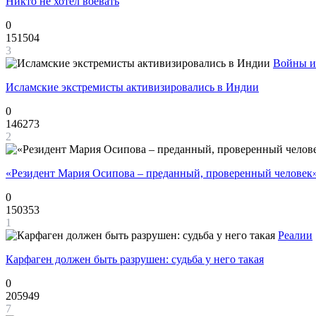
Никто не хотел воевать
0
151504
3
Войны и
Исламские экстремисты активизировались в Индии
0
146273
2
«Резидент Мария Осипова – преданный, проверенный человек
0
150353
1
Реалии
Карфаген должен быть разрушен: судьба у него такая
0
205949
7