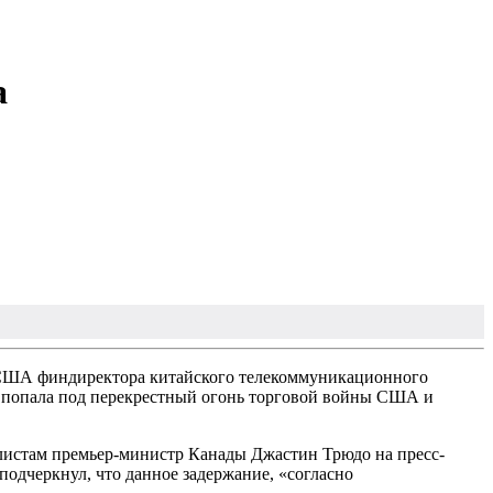
а
у США финдиректора китайского телекоммуникационного
да попала под перекрестный огонь торговой войны США и
алистам премьер-министр Канады Джастин Трюдо на пресс-
одчеркнул, что данное задержание, «согласно