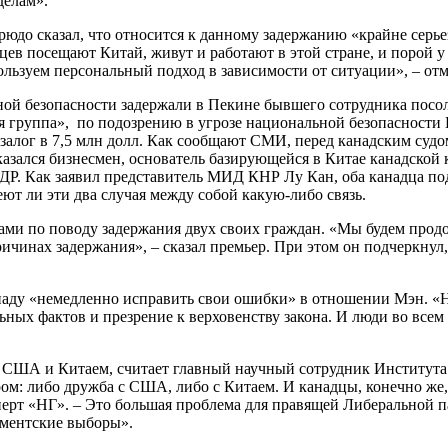
делам».
рюдо сказал, что относится к данному задержанию «крайне серье
цев посещают Китай, живут и работают в этой стране, и порой 
льзуем персональный подход в зависимости от ситуации», – отм
ной безопасности задержали в Пекине бывшего сотрудника пос
руппа», по подозрению в угрозе национальной безопасности КНР
лог в 7,5 млн долл. Как сообщают СМИ, перед канадским судом 
казался бизнесмен, основатель базирующейся в Китае канадской 
НДР. Как заявил представитель МИД КНР Лу Кан, оба канадца п
ют ли эти два случая между собой какую-либо связь.
ами по поводу задержания двух своих граждан. «Мы будем продо
нах задержания», – сказал премьер. При этом он подчеркнул, 
ду «немедленно исправить свои ошибки» в отношении Мэн. «Не
ьных фактов и презрение к верховенству закона. И люди во всем 
у США и Китаем, считает главный научный сотрудник Институт
ом: либо дружба с США, либо с Китаем. И канадцы, конечно же,
сперт «НГ». – Это большая проблема для правящей Либеральной 
ламентские выборы».