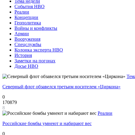
Тема недели
События НВО
Реалии
Концепции
Геополитика
Войны и конфликты
Армии
Вооружения
Спецслужбы
Колонка эксперта НВО
История
Заметки на погонах
Досье НВО
Тем
Северный флот обзавелся третьим носителем «Циркона»
0
170879
8
Реалии
Российские бомбы умнеют и набирают вес
0