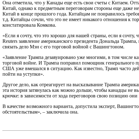
Она отметила, что у Канады еще есть свои счеты с Китаем. От
Китай, однако к предметным переговорам стороны еще даже не
Китай в конце прошлого года. Китайцам не понравилось требов
т.д. Китайцы сочли, что это не имеет никакого отношения к т
констатировала Комкова.
«Если я сочту, что это хорошо для нашей страны, если я сочту,
Reuters заявление американского президента Дональда Трампа,
связать дело Мэн с его торговой войной с Вашингтоном.
«Заявление Трампа дезавуировано уже многими, в том числе ка
торговой войне. И Трампа поправил помощник генерального пр
США уже вмешался в ситуацию. Как известно, Трамп часто дейс
пойти на уступки».
Другое дело, как отреагирует на высказывание Трампа америка
эта история затянулась как можно дольше, чтобы канадцы не 
крючке: в зависимости от хода переговоров свою позицию они 
В качестве возможного варианта, допустила эксперт, Вашингто
обстоятельствам», – заключила она.