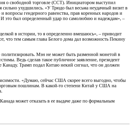
ения о свободной торговле (ССТ). Инициатором выступил
я сильно ухудшились. «У Трюдо был весьма неудачный визит в
 и вопросы гендерного равенства, прав коренных народов и
. И это был определенный удар по самолюбию и надеждам», –
 сделкой в истории, то я определенно вмешаюсь», – приводит
ют, что тем самым глава Белого дома дал возможность Пекину
го политизировать. Мэн не может быть разменной монетой в
стимы. Ведь сделав такое публичное заявление, президент
е Канаду. Трамп подал Китаю некий сигнал, что он должен
ависимости. «Думаю, сейчас США скорее всего выгодно, чтобы
 торговым пошлинам. В какой-то степени Китай у США на
а.
«Канада может отказать в ее выдаче даже по формальным