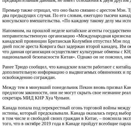
предварительным данным, не имеет отношения к двум другим 
Премьер также отрицал, что оно было связано с арестом Мэн. Т
два предыдущих случая. По его словам, ежегодно тысячи канад
консульского вмешательства. «По каждому такому делу мы испо
Напомним, на прошлой неделе китайские агенты государствен
неправительственную организацию «Международная кризисная г
канадской провинции Британская Колумбия отпустил Мэн под за
дней после ареста Коврига был задержан второй канадец. Им о
что данная организация осуществляет культурные обмены с К
национальной безопасности Китая». Однако он не пояснил, име
Ранее Трюдо сообщил, что канадские власти работают с китайц
дополнительную информацию о выдвигаемых обвинениях и причи
освобождению сограждан.
Между тем в минувший понедельник Пекин вновь призвал Кана
предлогом законности, они не могут скрыть свое незнание реал
секретарь МИД КНР Хуа Чуньин.
Канада попала под перекрестный огонь торговой войны межд
истины, который предсказывали. Канада оказалась перед выбор
в том числе и свободой своих граждан в Китае, – пояснила эк
того, что в октябре 2019 года в Канаде пройдут всеобщие пар