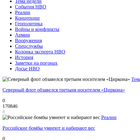
Тема недели
События НВО
Реалии
Концепции
Геополитика
Войны и конфликты
Армии
Вооружения
Спецслужбы
Колонка эксперта НВО
История
Заметки на погонах
Досье НВО
Тем
Северный флот обзавелся третьим носителем «Циркона»
0
170846
8
Реалии
Российские бомбы умнеют и набирают вес
0