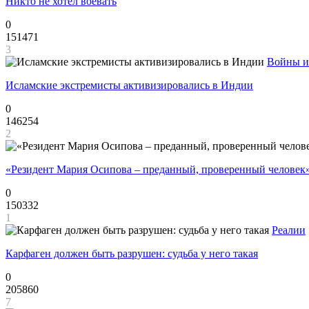
Никто не хотел воевать
0
151471
3
Войны и
Исламские экстремисты активизировались в Индии
0
146254
2
«Резидент Мария Осипова – преданный, проверенный человек
0
150332
1
Реалии
Карфаген должен быть разрушен: судьба у него такая
0
205860
7