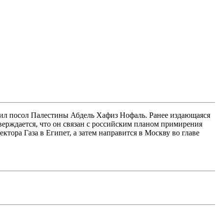
ил посол Палестины Абдель Хафиз Нофаль. Ранее издающаяся
верждается, что он связан с российским планом примирения
ора Газа в Египет, а затем направится в Москву во главе