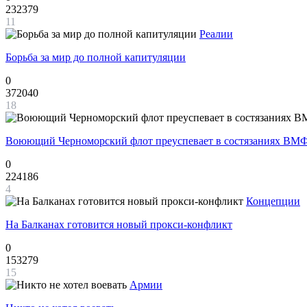
232379
11
Реалии
Борьба за мир до полной капитуляции
0
372040
18
Воюющий Черноморский флот преуспевает в состязаниях ВМФ
0
224186
4
Концепции
На Балканах готовится новый прокси-конфликт
0
153279
15
Армии