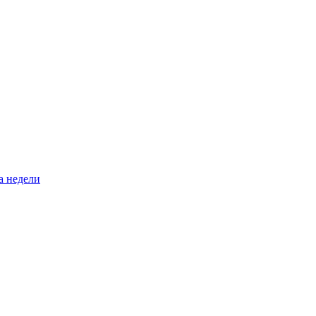
а недели