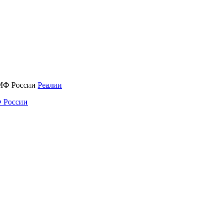
Реалии
 России