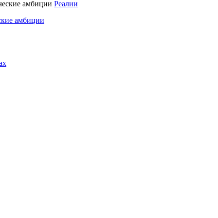
Реалии
ские амбиции
ах