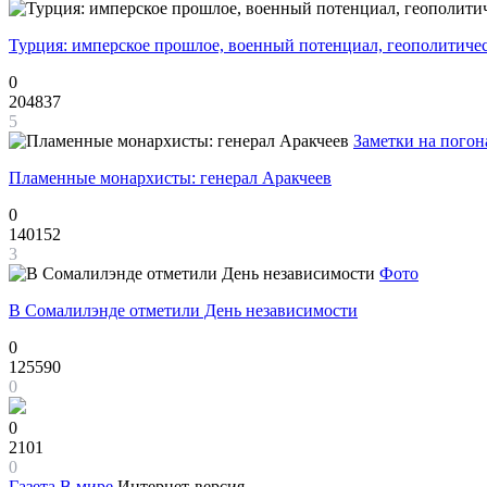
Турция: имперское прошлое, военный потенциал, геополитиче
0
204837
5
Заметки на погон
Пламенные монархисты: генерал Аракчеев
0
140152
3
Фото
В Сомалилэнде отметили День независимости
0
125590
0
0
2101
0
Газета
В мире
Интернет-версия