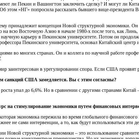
меют ли Пекин и Вашингтон заключить сделку? И могут ли Кита
Об этом «НГ» попросила рассказать бывшего вице-президента В
 ему принадлежит концепция Новой структурной экономики. Он 
 на всю Восточную Азию в начале 1980-х после того, как Линь,
л научную карьеру в Пекинском университете. Потом он продолж
профессора Пекинского университета, основал Китайский центр 
иями во многих странах. Он и коллега по научной работе проф
.
мир заинтересован в урегулировании спора. Если США проявят р
ем санкций США замедляется. Вы с этим согласны?
п роста упал до 6,6%. Но в сравнении с другими странами Китай
курс на стимулирование экономики путем финансовых интерв
которая экономика пережила во время глобального финансового 
ее не сами интервенции, а то, как будут использоваться эти де
епции Новой структурной экономики – это использование сравни
ии разные конкурентные преимущества. Но их экономики дополн