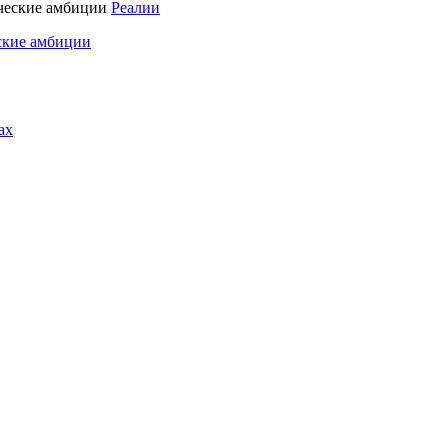
Реалии
ские амбиции
ах