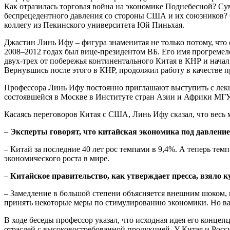
Как отразилась торговая война на экономике Поднебесной? Су
беспрецедентного давления со стороны США и их союзников? 
коллегу из Пекинского университета Юй Пиньхая.
Джастин Линь Ифу – фигура знаменитая не только потому, что
2008–2012 годах был вице-президентом ВБ. Его имя прогремело
двух-трех от побережья континентального Китая в КНР и нача
Вернувшись после этого в КНР, продолжил работу в качестве 
Профессора Линь Ифу постоянно приглашают выступить с лекц
состоявшейся в Москве в Институте стран Азии и Африки МГУ
Касаясь переговоров Китая с США, Линь Ифу сказал, что весь 
–
Эксперты говорят, что китайская экономика под давлени
– Китай за последние 40 лет рос темпами в 9,4%. А теперь тем
экономического роста в мире.
–
Китайское правительство, как утверждает пресса, взяло 
– Замедление в большой степени объясняется внешним шоком, 
принять некоторые меры по стимулированию экономики. Но важн
В ходе беседы профессор указал, что исходная идея его конц
отраслей с высоковостребованной продукцией. У Китая и Росс