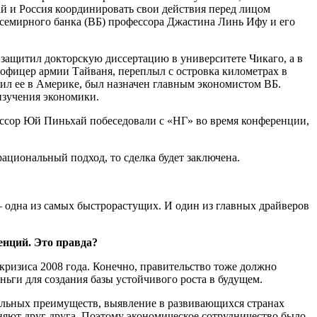
й и Россия координировать свои действия перед лицом
семирного банка (ВБ) профессора Джастина Линь Ифу и его
защитил докторскую диссертацию в университете Чикаго, а в
 офицер армии Тайваня, переплыл с островка километрах в
ил ее в Америке, был назначен главным экономистом ВБ.
изучения экономики.
ессор Юй Пиньхай побеседовали с «НГ» во время конференции,
ациональный подход, то сделка будет заключена.
 – одна из самых быстрорастущих. И один из главных драйверов
енций. Это правда?
кризиса 2008 года. Конечно, правительство тоже должно
ньги для создания базы устойчивого роста в будущем.
тельных преимуществ, выявление в развивающихся странах
яют друг друга. Поэтому экономическое сотрудничество было