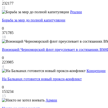
232177
11
Реалии
Борьба за мир до полной капитуляции
0
371785
18
Воюющий Черноморский флот преуспевает в состязаниях ВМФ
0
223985
4
Концепции
На Балканах готовится новый прокси-конфликт
0
153234
15
Армии