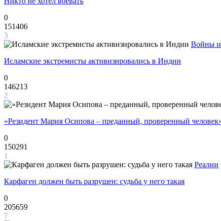
Никто не хотел воевать
0
151406
3
Войны и
Исламские экстремисты активизировались в Индии
0
146213
2
«Резидент Мария Осипова – преданный, проверенный человек
0
150291
1
Реалии
Карфаген должен быть разрушен: судьба у него такая
0
205659
7