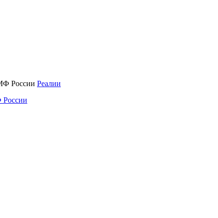
Реалии
 России