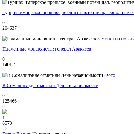
Турция: имперское прошлое, военный потенциал, геополитиче
0
204637
5
Заметки на погон
Пламенные монархисты: генерал Аракчеев
0
140115
3
Фото
В Сомалилэнде отметили День независимости
0
125466
0
1
6573
26
Газета
В мире
Интернет-версия