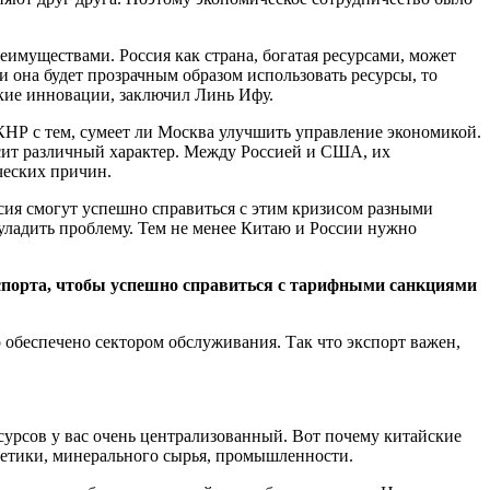
имуществами. Россия как страна, богатая ресурсами, может
и она будет прозрачным образом использовать ресурсы, то
кие инновации, заключил Линь Ифу.
КНР с тем, сумеет ли Москва улучшить управление экономикой.
осит различный характер. Между Россией и США, их
ческих причин.
сия смогут успешно справиться с этим кризисом разными
 уладить проблему. Тем не менее Китаю и России нужно
спорта, чтобы успешно справиться с тарифными санкциями
 обеспечено сектором обслуживания. Так что экспорт важен,
урсов у вас очень централизованный. Вот почему китайские
гетики, минерального сырья, промышленности.