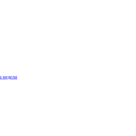
а недели