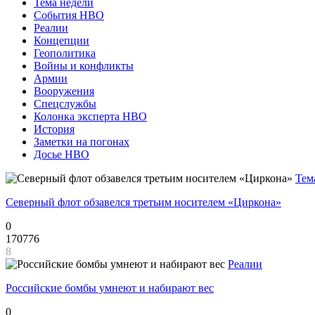
Тема недели
События НВО
Реалии
Концепции
Геополитика
Войны и конфликты
Армии
Вооружения
Спецслужбы
Колонка эксперта НВО
История
Заметки на погонах
Досье НВО
Тем
Северный флот обзавелся третьим носителем «Циркона»
0
170776
8
Реалии
Российские бомбы умнеют и набирают вес
0