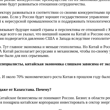
ими будут развиваться отношения сотрудничества.
ктору развиваться в соответствии со своими конкурентными пре
сами. Если у России будет хорошее государственное управление 
й к нересурсной промышленности и поддерживать технологичес
вязывает будущее нашей страны и перспективы ее отношений с 
ежде всего он указал, что внешний нажим на Китай и Россию н
сия подвергается давлению США и Запада вследствие геополити
 Тут главное экономика и меньше геополитика. Но Китай и Рос
 А Китай располагает ресурсами и механизмом, чтобы по-своему
 не были для них серьезными.
 специалисты, китайская экономика слишком зависима от эк
. И около 70% экономического роста Китая в прошлом году было
даже от Казахстана. Почему?
тайские бизнесмены не понимают России. Бизнес в области рес
я поощряла китайские корпорации инвестировать в сектор энер