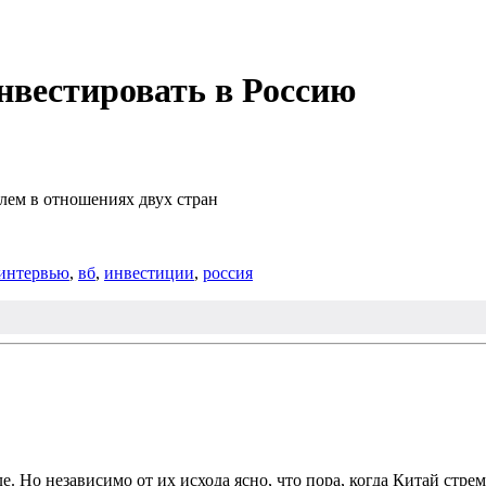
нвестировать в Россию
лем в отношениях двух стран
интервью
,
вб
,
инвестиции
,
россия
 Но независимо от их исхода ясно, что пора, когда Китай стре