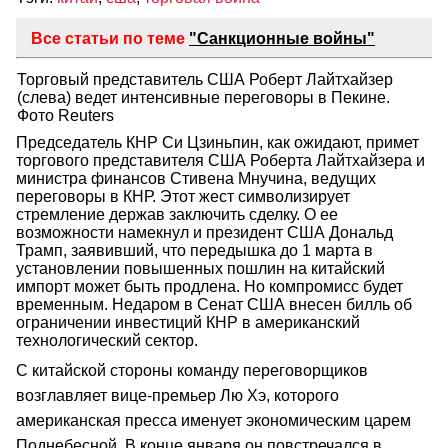
Все статьи по теме
"Санкционные войны"
Торговый представитель США Роберт Лайтхайзер
(слева) ведет интенсивные переговоры в Пекине.
Фото Reuters
Председатель КНР Си Цзиньпин, как ожидают, примет
торгового представителя США Роберта Лайтхайзера и
министра финансов Стивена Мнучина, ведущих
переговоры в КНР. Этот жест символизирует
стремление держав заключить сделку. О ее
возможности намекнул и президент США Дональд
Трамп, заявивший, что передышка до 1 марта в
установлении повышенных пошлин на китайский
импорт может быть продлена. Но компромисс будет
временным. Недаром в Сенат США внесен билль об
ограничении инвестиций КНР в американский
технологический сектор.
С китайской стороны команду переговорщиков
возглавляет вице-премьер Лю Хэ, которого
американская пресса именует экономическим царем
Поднебесной. В конце января он повстречался в