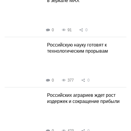
в зеркале MAX
0
91
0
Российскую науку готовят к
технологическим прорывам
0
377
0
Российских аграриев ждет рост
издержек и сокращение прибыли
0
423
0