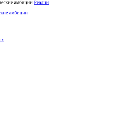
Реалии
ские амбиции
ах