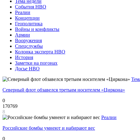
Тема недели
События НВО
Реалии
Концепции
Геополитика
Войны и конфликты
Армии
Вооружения
Спецслужбы
Колонка эксперта НВО
История
Заметки на погонах
Досье НВО
Тем
Северный флот обзавелся третьим носителем «Циркона»
0
170769
8
Реалии
Российские бомбы умнеют и набирают вес
0