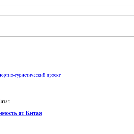
портно-туристический проект
имость от Китая