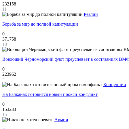
232158
11
Реалии
Борьба за мир до полной капитуляции
0
371758
18
Воюющий Черноморский флот преуспевает в состязаниях ВМФ
0
223962
4
Концепции
На Балканах готовится новый прокси-конфликт
0
153233
15
Армии