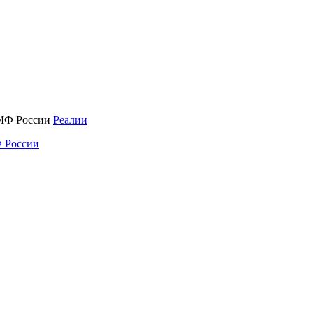
Реалии
 России