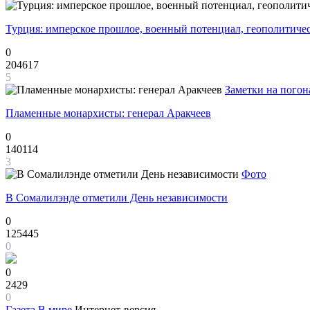
Турция: имперское прошлое, военный потенциал, геополитиче
0
204617
5
Заметки на погон
Пламенные монархисты: генерал Аракчеев
0
140114
3
Фото
В Сомалилэнде отметили День независимости
0
125445
0
0
2429
0
Газета
В мире
Интернет-версия