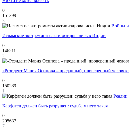
Никто не хотел воевать
0
151399
3
Войны и
Исламские экстремисты активизировались в Индии
0
146211
2
«Резидент Мария Осипова – преданный, проверенный человек
0
150289
1
Реалии
Карфаген должен быть разрушен: судьба у него такая
0
205637
7