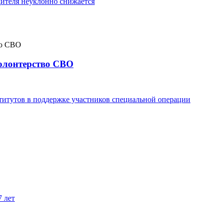
ителя неуклонно снижается
волонтерство СВО
титутов в поддержке участников специальной операции
7 лет