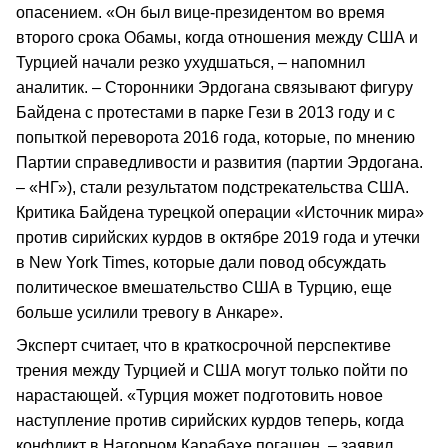
опасением. «Он был вице-президентом во время
второго срока Обамы, когда отношения между США и
Турцией начали резко ухудшаться, – напомнил
аналитик. – Сторонники Эрдогана связывают фигуру
Байдена с протестами в парке Гези в 2013 году и с
попыткой переворота 2016 года, которые, по мнению
Партии справедливости и развития (партии Эрдогана.
– «НГ»), стали результатом подстрекательства США.
Критика Байдена турецкой операции «Источник мира»
против сирийских курдов в октябре 2019 года и утечки
в New York Times, которые дали повод обсуждать
политическое вмешательство США в Турцию, еще
больше усилили тревогу в Анкаре».
Эксперт считает, что в краткосрочной перспективе
трения между Турцией и США могут только пойти по
нарастающей. «Турция может подготовить новое
наступление против сирийских курдов теперь, когда
конфликт в Нагорном Карабахе погашен, – заявил