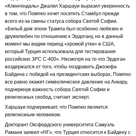
«Клингендаль» Джалел Харшауи выразил уверенность
в том, что Помпео хочет посетить Стамбул прежде
всего из-за смены статуса собора Святой Софии.
«Белый дом эпохи Трампа был особенно любезен и
дружелюбен по отношению к Эрдогану, но в данный
момент мы видим период «хромой утки» в США,
который Турция использовала для тестирования
российских ЗРС С-400». Несмотря на то что Эрдоган
воздержался от того, чтобы поздравить Джозефа
Байдена с победой на президентских выборах, Помпео
все равно окажет символическое давление на Анкару,
подчеркнув важность собора Святой Софии и
религиозных свобод, считает эксперт.
Харшауи подчеркивает, что Помпео является
религиозным человеком.
Докторант Оксфордского университета Самуэль
Рамани заявил «НГ», что Турция относится к Байдену с