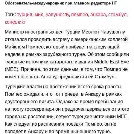
Обозреватель-международник при главном редакторе НГ
Тэги:
турция
,
мид
,
чавушоглу
,
помпео
,
анкара
,
стамбул
,
конфликт
Министр иностранных дел Турции Мевлют Чавушоглу
отказался проводить встречу с американским коллегой
Майклом Помпео, который прибудет на следующей
неделе в рамках зарубежного турне. Об этом сообщили
турецкие источники катарского издания Middle East Eye
(MEE). Причина, по этим данным, в том, что Помпео не
хочет посещать Анкару, предпочитая ей Стамбул.
Турецкие власти на протяжении всего срока работы
Помпео ожидали, что тот приедет в Анкару в рамках
двустороннего визита. Однако за время пребывания
на посту госсекретаря он предпочел держаться от этого
города на расстоянии, сетуют турецкие источники MEE.
Как следует из расписания поездки Помпео, он не
попадет в Анкару и во время нынешнего турне.