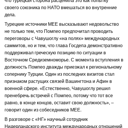
что турецкая сторона расценила это как попытку
своего союзника по НАТО вмешаться во внутренние
дела.
Турецкие источники MEE высказывают недовольство
не только тем, что Помпео предпочитал проводить
переговоры с Чавушоглу «на полях» международных
саммитов, но и тем, что глава Госдепа демонстративно
поддерживал греческую позицию по ситуации в
Восточном Средиземноморье. С момента вступления в
должность Помпео дважды приезжал к региональному
сопернику Турции. Один из последних визитов стал
признаком растущих связей Вашингтона и Афин в
военной сфере. «Естественно, Чавушоглу решил
пренебречь встречей с Помпео, потому что тот все
равно, в конце концов, оставит свою должность», –
говорит один из собеседников MEE.
В разговоре с «НГ» научный сотрудник
Нидерландского института международных отношений