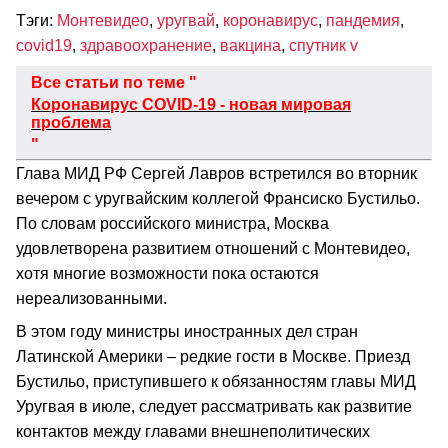
Тэги:
Монтевидео
,
уругвай
,
коронавирус
,
пандемия
,
covid19
,
здравоохранение
,
вакцина
,
спутник v
Все статьи по теме "
Коронавирус COVID-19 - новая мировая
проблема
"
Глава МИД РФ Сергей Лавров встретился во вторник
вечером с уругвайским коллегой Франсиско Бустильо.
По словам российского министра, Москва
удовлетворена развитием отношений с Монтевидео,
хотя многие возможности пока остаются
нереализованными.
В этом году министры иностранных дел стран
Латинской Америки – редкие гости в Москве. Приезд
Бустильо, приступившего к обязанностям главы МИД
Уругвая в июле, следует рассматривать как развитие
контактов между главами внешнеполитических