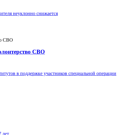
ителя неуклонно снижается
волонтерство СВО
титутов в поддержке участников специальной операции
7 лет