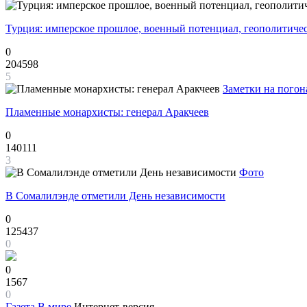
Турция: имперское прошлое, военный потенциал, геополитиче
0
204598
5
Заметки на погон
Пламенные монархисты: генерал Аракчеев
0
140111
3
Фото
В Сомалилэнде отметили День независимости
0
125437
0
0
1567
0
Газета
В мире
Интернет-версия