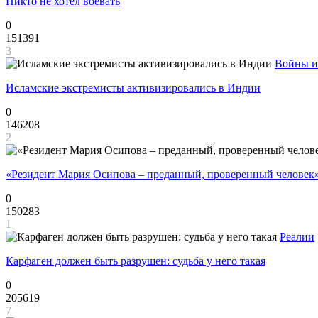
Никто не хотел воевать
0
151391
3
Войны и
Исламские экстремисты активизировались в Индии
0
146208
2
«Резидент Мария Осипова – преданный, проверенный человек
0
150283
1
Реалии
Карфаген должен быть разрушен: судьба у него такая
0
205619
7