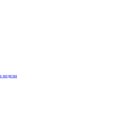
а недели