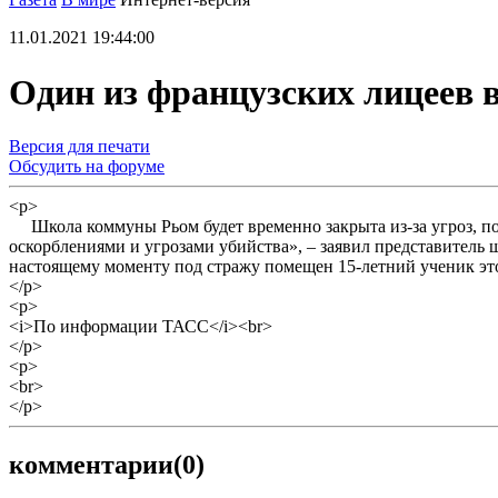
11.01.2021 19:44:00
Один из французских лицеев 
Версия для печати
Обсудить на форуме
<p>
Школа коммуны Рьом будет временно закрыта из-за угроз, по
оскорблениями и угрозами убийства», – заявил представитель
настоящему моменту под стражу помещен 15-летний ученик это
</p>
<p>
<i>По информации ТАСС</i><br>
</p>
<p>
<br>
</p>
комментарии
(0)