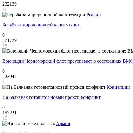
232139
11
Реалии
Борьба за мир до полной капитуляции
0
371729
18
Воюющий Черноморский флот преуспевает в состязаниях ВМФ
0
223942
4
Концепции
На Балканах готовится новый прокси-конфликт
0
153231
15
Армии