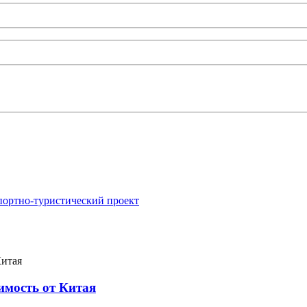
портно-туристический проект
имость от Китая