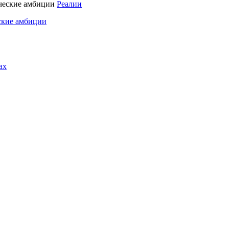
Реалии
ские амбиции
ах