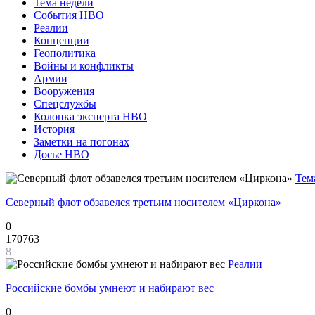
Тема недели
События НВО
Реалии
Концепции
Геополитика
Войны и конфликты
Армии
Вооружения
Спецслужбы
Колонка эксперта НВО
История
Заметки на погонах
Досье НВО
Тем
Северный флот обзавелся третьим носителем «Циркона»
0
170763
8
Реалии
Российские бомбы умнеют и набирают вес
0