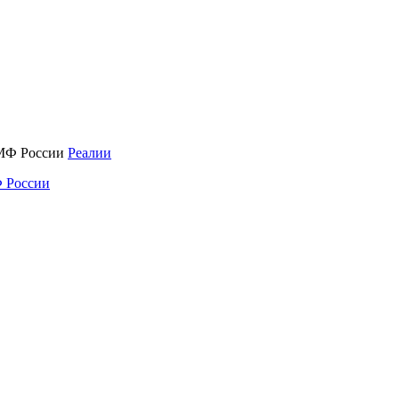
Реалии
 России