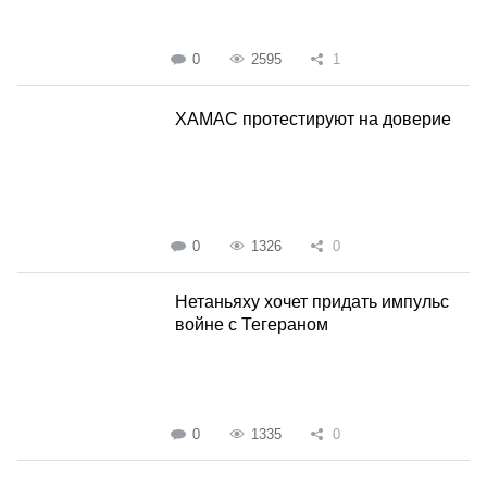
0
2595
1
ХАМАС протестируют на доверие
0
1326
0
Нетаньяху хочет придать импульс
войне с Тегераном
0
1335
0