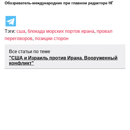
Обозреватель-международник при главном редакторе НГ
Тэги:
сша
,
блокада морских портов ирана
,
провал
переговоров
,
позиции сторон
Все статьи по теме
"США и Израиль против Ирана. Вооруженный
конфликт"