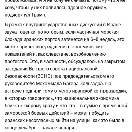
продолжалась. А я не хочу ее снимать, потому что я не
хочу, чтобы у них появилось ядерное оружие», –
подчеркнул Трамп.
В рамках внутригосударственных дискуссий в Иране
звучат оценки, по которым, если частичная морская
блокада иранских портов затянется на 6–8 недель, это
может привести к ухудшению экономических
показателей и, как следствие, возобновлению
протестов. Это, в частности, обсуждалось на закрытом
заседании Высшего совета национальной
безопасности (ВСНБ) под председательством его
руководителя Мохаммада Багера Зольгадра. На
встрече подняли тему отчетов иранской контрразведки,
в которых говорилось, что национальная экономика
близка к скорому краху и что это – в сумме с временной
заморозкой боевых действий – может побудить
иранских несогласных выйти на улицы, как это было в
конце декабря – начале января.