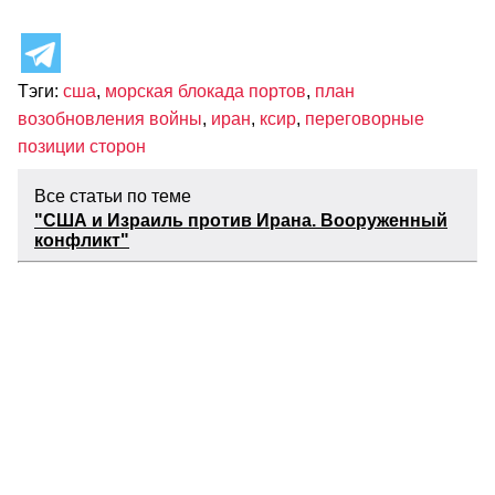
Тэги:
сша
,
морская блокада портов
,
план
возобновления войны
,
иран
,
ксир
,
переговорные
позиции сторон
Все статьи по теме
"США и Израиль против Ирана. Вооруженный
конфликт"