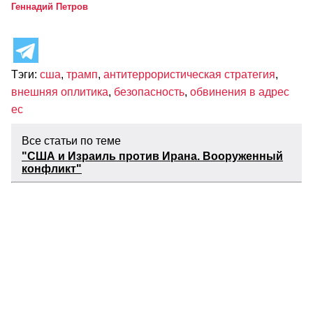
Геннадий Петров
Тэги:
сша
,
трамп
,
антитеррористическая стратегия
,
внешняя оплитика
,
безопасность
,
обвинения в адрес
ес
Все статьи по теме
"США и Израиль против Ирана. Вооруженный
конфликт"