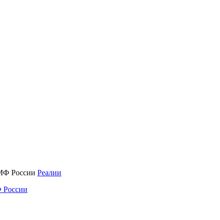
Реалии
 России