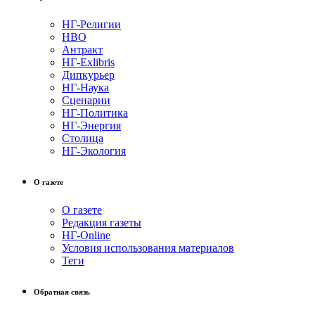
НГ-Религии
НВО
Антракт
НГ-Exlibris
Дипкурьер
НГ-Наука
Сценарии
НГ-Политика
НГ-Энергия
Столица
НГ-Экология
О газете
О газете
Редакция газеты
НГ-Online
Условия использования материалов
Теги
Обратная связь