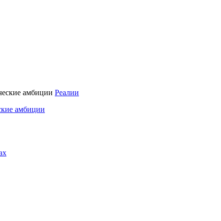
Реалии
ские амбиции
ах