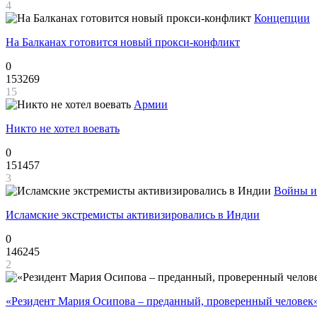
4
Концепции
На Балканах готовится новый прокси-конфликт
0
153269
15
Армии
Никто не хотел воевать
0
151457
3
Войны и
Исламские экстремисты активизировались в Индии
0
146245
2
«Резидент Мария Осипова – преданный, проверенный человек