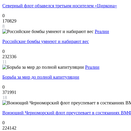
Северный флот обзавелся третьим носителем «Циркона»
0
170829
8
Реалии
Российские бомбы умнеют и набирают вес
0
232336
11
Реалии
Борьба за мир до полной капитуляции
0
371991
18
Воюющий Черноморский флот преуспевает в состязаниях ВМФ
0
224142