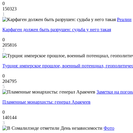
0
150323
1
Реалии
Карфаген должен быть разрушен: судьба у него такая
0
205816
7
Турция: имперское прошлое, военный потенциал, геополитиче
0
204795
5
Заметки на погон
Пламенные монархисты: генерал Аракчеев
0
140144
3
Фото