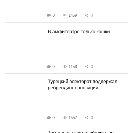
0
1459
0
В амфитеатре только кошки
0
1158
0
Турецкий электорат поддержал
ребрендинг оппозиции
0
1557
0
Тегеран пытаются убедить не