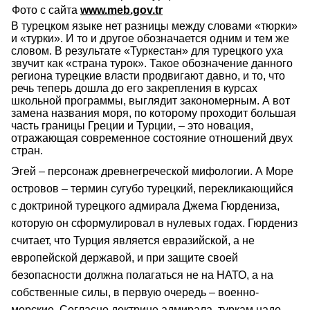
Фото с сайта
www.meb.gov.tr
В турецком языке нет разницы между словами «тюрки»
и «турки». И то и другое обозначается одним и тем же
словом. В результате «Туркестан» для турецкого уха
звучит как «страна турок». Такое обозначение данного
региона турецкие власти продвигают давно, и то, что
речь теперь дошла до его закрепления в курсах
школьной программы, выглядит закономерным. А вот
замена названия моря, по которому проходит большая
часть границы Греции и Турции, – это новация,
отражающая современное состояние отношений двух
стран.
Эгей – персонаж древнегреческой мифологии. А Море
островов – термин сугубо турецкий, перекликающийся
с доктриной турецкого адмирала Джема Гюрдениза,
которую он сформулировал в нулевых годах. Гюрдениз
считает, что Турция является евразийской, а не
европейской державой, и при защите своей
безопасности должна полагаться не на НАТО, а на
собственные силы, в первую очередь – военно-
морские. Согласно доктрине адмирала, туркам надо