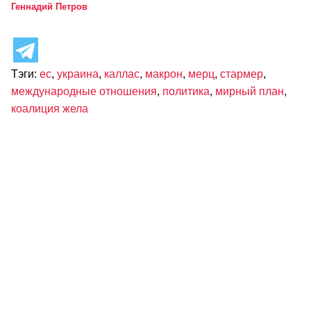
Геннадий Петров
Тэги:
ес
,
украина
,
каллас
,
макрон
,
мерц
,
стармер
,
международные отношения
,
политика
,
мирный план
,
коалиция жела