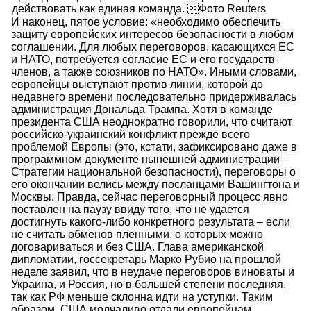
действовать как единая команда. Фото Reuters
И наконец, пятое условие: «необходимо обеспечить
защиту европейских интересов безопасности в любом
соглашении. Для любых переговоров, касающихся ЕС
и НАТО, потребуется согласие ЕС и его государств-
членов, а также союзников по НАТО». Иными словами,
европейцы выступают против линии, которой до
недавнего времени последовательно придерживалась
администрация Дональда Трампа. Хотя в команде
президента США неоднократно говорили, что считают
российско-украинский конфликт прежде всего
проблемой Европы (это, кстати, зафиксировано даже в
программном документе нынешней администрации –
Стратегии национальной безопасности), переговоры о
его окончании велись между посланцами Вашингтона и
Москвы. Правда, сейчас переговорный процесс явно
поставлен на паузу ввиду того, что не удается
достигнуть какого-либо конкретного результата – если
не считать обменов пленными, о которых можно
договариваться и без США. Глава американской
дипломатии, госсекретарь Марко Рубио на прошлой
неделе заявил, что в неудаче переговоров виноваты и
Украина, и Россия, но в большей степени последняя,
так как РФ меньше склонна идти на уступки. Таким
образом, США молчаливо отдали европейцам