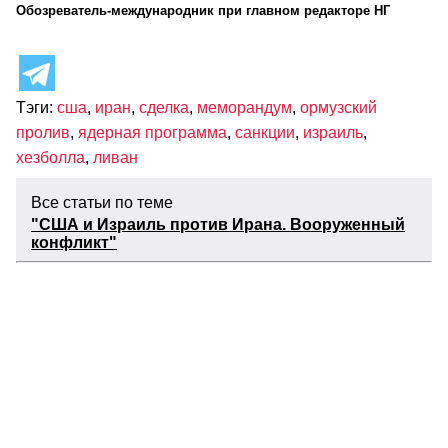
Обозреватель-международник при главном редакторе НГ
Тэги:
сша
,
иран
,
сделка
,
меморандум
,
ормузский
пролив
,
ядерная программа
,
санкции
,
израиль
,
хезболла
,
ливан
Все статьи по теме
"США и Израиль против Ирана. Вооруженный
конфликт"