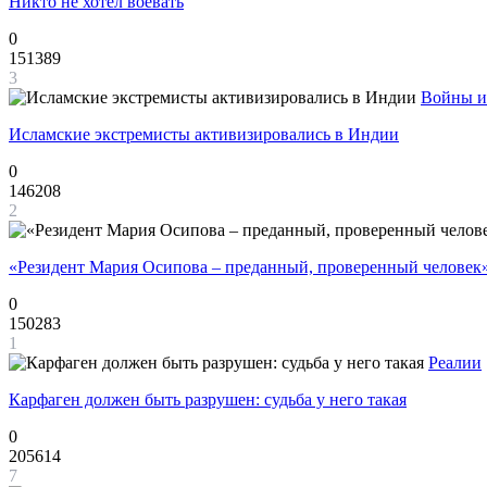
Никто не хотел воевать
0
151389
3
Войны и
Исламские экстремисты активизировались в Индии
0
146208
2
«Резидент Мария Осипова – преданный, проверенный человек
0
150283
1
Реалии
Карфаген должен быть разрушен: судьба у него такая
0
205614
7