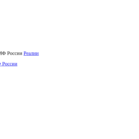
Реалии
 России