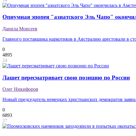
Опиумная эпопея "азиатского Эль Чапо" окончи
Данила Моисеев
Главного поставщика наркотиков в Австралию арестовали в с
0
4895
24
Лашет пересматривает свою позицию по России
Олег Никифоров
Новый председатель немецких христианских демократов заявил
0
6893
27