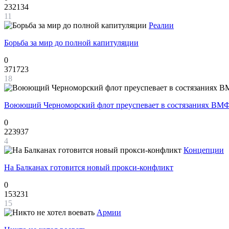
232134
11
Реалии
Борьба за мир до полной капитуляции
0
371723
18
Воюющий Черноморский флот преуспевает в состязаниях ВМФ
0
223937
4
Концепции
На Балканах готовится новый прокси-конфликт
0
153231
15
Армии