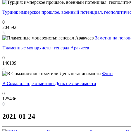
Турция: имперское прошлое, военный потенциал, геополитиче
0
204592
5
Заметки на погон
Пламенные монархисты: генерал Аракчеев
0
140109
3
Фото
В Сомалилэнде отметили День независимости
0
125436
0
2021-01-24