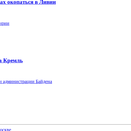
ах окопаться в Ливии
хирии
а Кремль
 и администрации Байдена