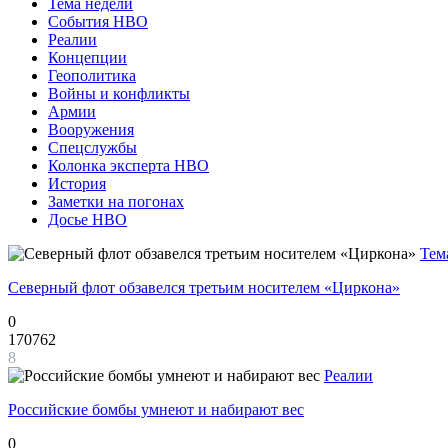
Тема недели
События НВО
Реалии
Концепции
Геополитика
Войны и конфликты
Армии
Вооружения
Спецслужбы
Колонка эксперта НВО
История
Заметки на погонах
Досье НВО
Тем
Северный флот обзавелся третьим носителем «Циркона»
0
170762
8
Реалии
Российские бомбы умнеют и набирают вес
0