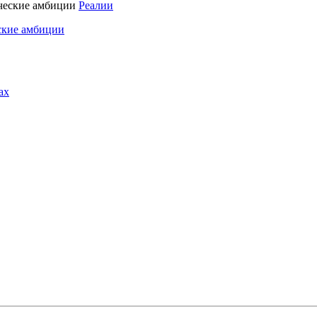
Реалии
ские амбиции
ах