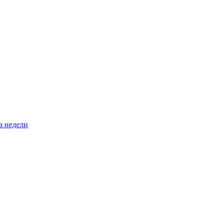
а недели