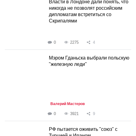
Власти в Лондоне дали понять, что
никогда не позволят российским
дипломатам встретиться со
Скрипалями
0
2275
4
Мэром Гданьска выбрали польскую
"железную леди"
Валерий Мастеров
0
3921
9
РФ пытается оживить "союз" с
Турцией и Ираном