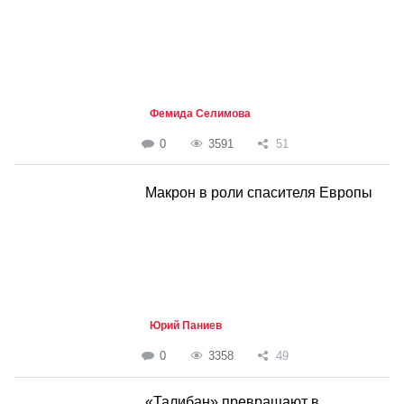
Фемида Селимова
0
3591
51
Макрон в роли спасителя Европы
Юрий Паниев
0
3358
49
«Талибан» превращают в