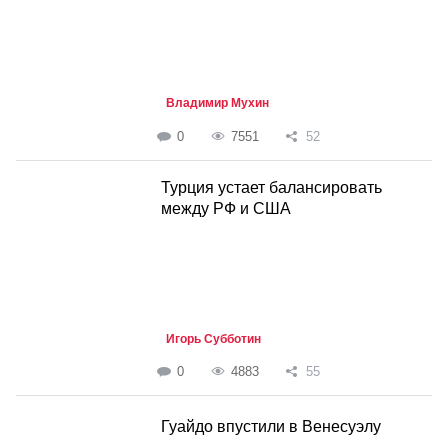
Владимир Мухин
0
7551
52
Турция устает балансировать
между РФ и США
Игорь Субботин
0
4883
55
Гуайдо впустили в Венесуэлу