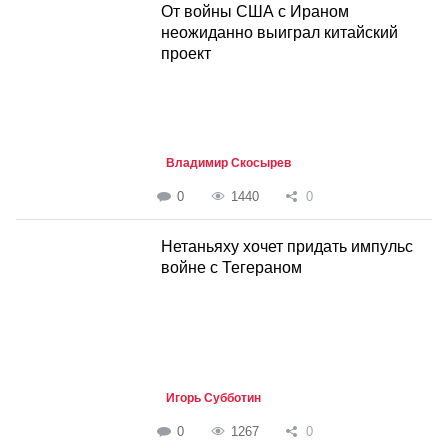
От войны США с Ираном
неожиданно выиграл китайский
проект
Владимир Скосырев
0
1440
0
Нетаньяху хочет придать импульс
войне с Тегераном
Игорь Субботин
0
1267
0