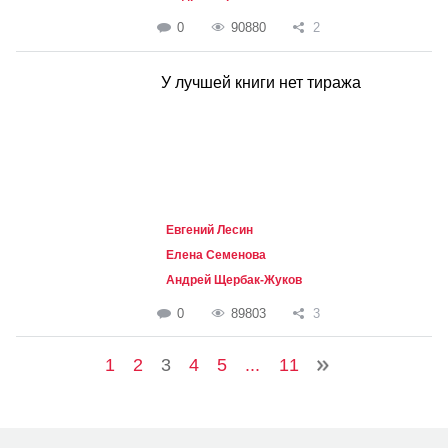
0
90880
2
У лучшей книги нет тиража
Евгений Лесин
Елена Семенова
Андрей Щербак-Жуков
0
89803
3
1
2
3
4
5
...
11