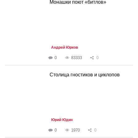
Монашки поют «битлов»
Андрей Юрков
0
83333
0
Столица гностиков и циклопов
Юрий Юдин
0
1970
0