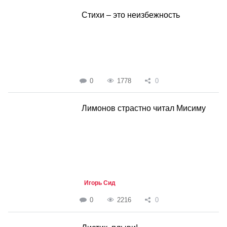
Стихи – это неизбежность
0
1778
0
Лимонов страстно читал Мисиму
Игорь Сид
0
2216
0