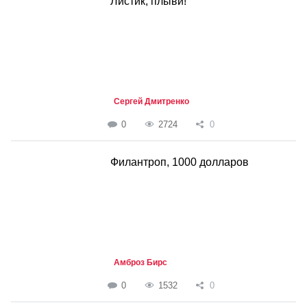
Листик, плыви!
Сергей Дмитренко
0
2724
0
Филантроп, 1000 долларов
Амброз Бирс
0
1532
0