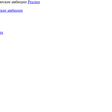
Реалии
ские амбиции
ах