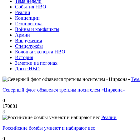
Тема недели
События НВО
Реалии
Концепции
Геополитика
Войны и конфликты
Армии
Вооружения
Спецслужбы
Колонка эксперта НВО
История
Заметки на погонах
Досье НВО
Тем
Северный флот обзавелся третьим носителем «Циркона»
0
170881
8
Реалии
Российские бомбы умнеют и набирают вес
0