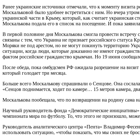
Ранее украинские источники отмечали, что к моменту визита 
Москальковой было удобнее встретиться с ним. Но вчера утро
украинской части в Крыму, который, как считает украинская с
Москалькова подала его в список на посещение. И пока заявил
В первой половине дня Москалькова смогла провести встречу 
связаны с тем, что Украина не признает российского статуса 
Моряки не под арестом, но не могут покинуть территорию Укр
ситуации, когда люди, которые доказанно не имеют гражданст
фактом российское гражданство крымчан. Но 19 июня сообщало
После обеда, пока омбудсмен РФ ожидала разрешение на визит
который голодает три месяца.
Больше всего Москалькову спрашивали о Сенцове. Она сослала
«Сенцов поднимается, ходит по камере… 15 метров камера, дв
Москалькова пообещала, что по возвращении на родину сама на
Научный руководитель фонда «Демократические инициативы» и
чемпионата мира по футболу. То, что этого не произошло, мо
Руководитель аналитического центра «Пента» Владимир Фесенк
использовать ситуацию, «чтобы показать, что мы своих не брос