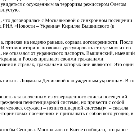
 увидеться с осужденным за терроризм режиссером Олегом
 впустую.
, что договорилась с Москальковой о синхронном посещении
еда РИА «Новости – Украина» Кирилла Вышинского (в
а, приехав на неделю раньше, сорвала договоренности. После
 И что мониторинг позволит урегулировать статус многих из
а, не отказался от украинского паспорта. Вышинский, имевший
 Украина, и Россия признают своими гражданами.
зания в странах, гражданами которых они являются. Это один
ать визиты Людмилы Денисовой к осужденным украинцам. В то
попасть к заключенным из утвержденного списка посещений.
чреждения пенитенциарной системы, но привести с собой
сли человек осужден – пенитенциарной системы)», – сказала
ниторинговых посещениях и приглашать с собой кого угодно, в
 хотя бы Сенцова. Москалькова в Киеве сообщила, что ранее