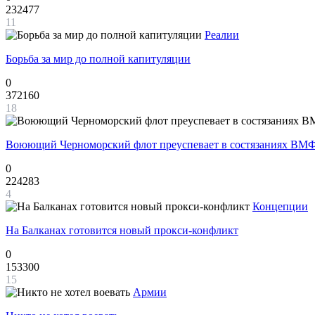
232477
11
Реалии
Борьба за мир до полной капитуляции
0
372160
18
Воюющий Черноморский флот преуспевает в состязаниях ВМФ
0
224283
4
Концепции
На Балканах готовится новый прокси-конфликт
0
153300
15
Армии