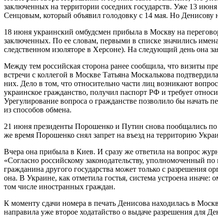
заключенных на территории соседних государств. Уже 13 июня
Сенцовым, который объявил голодовку с 14 мая. Но Денисову 
18 июня украинский омбудсмен прибыла в Москву на перегово
заключенных. По ее словам, первыми в списке значились имен
следственном изоляторе в Херсоне). На следующий день она за
Между тем российская сторона ранее сообщила, что визиты пре
встречи с коллегой в Москве Татьяна Москалькова подтвердила
них. Дело в том, что относительно части лиц возникают вопро
украинское гражданство, получил паспорт РФ и требует относ
Урегулирование вопроса о гражданстве позволило бы начать пе
из способов обмена.
21 июня президенты Порошенко и Путин снова пообщались по
же время Порошенко снял запрет на въезд на территорию Укра
Вчера она прибыла в Киев. И сразу же ответила на вопрос жу
«Согласно российскому законодательству, уполномоченный по 
гражданина другого государства может только с разрешения орг
она. В Украине, как отметила гостья, система устроена иначе
том числе иностранных граждан.
К моменту сдачи номера в печать Денисова находилась в Москв
направила уже второе ходатайство о выдаче разрешения для Де