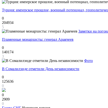
Турция: имперское прошлое, военный потенциал, геополитиче
0
204934
5
Заметки на погон
Пламенные монархисты: генерал Аракчеев
0
140174
3
Фото
В Сомалилэнде отметили День независимости
0
125636
0
0
2909
0
Газета
СНГ
Интернет-версия