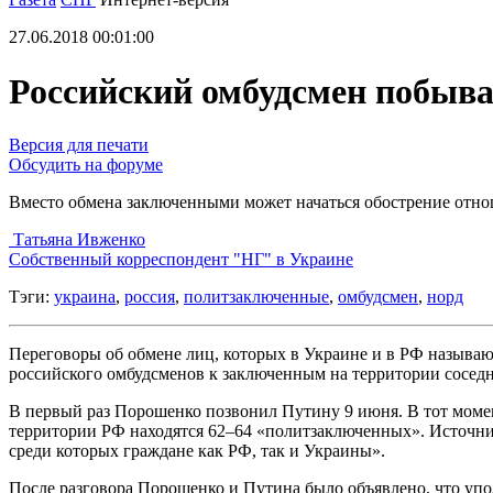
27.06.2018 00:01:00
Российский омбудсмен побывал
Версия для печати
Обсудить на форуме
Вместо обмена заключенными может начаться обострение отн
Татьяна Ивженко
Cобственный корреспондент "НГ" в Украине
Тэги:
украина
,
россия
,
политзаключенные
,
омбудсмен
,
норд
Переговоры об обмене лиц, которых в Украине и в РФ называ
российского омбудсменов к заключенным на территории сосед
В первый раз Порошенко позвонил Путину 9 июня. В тот момент
территории РФ находятся 62–64 «политзаключенных». Источник
среди которых граждане как РФ, так и Украины».
После разговора Порошенко и Путина было объявлено, что упо