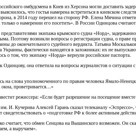
российского омбудсмена в Киев из Херсона могли доставить зад
м выяснилось, что гостья намерена встретиться в киевском сл
торона, в 2014 году перешел на сторону РФ. Елена Мячина отмет
а только о намерении его посетить». В России Одинцова считаю
с представителями экипажа крымского судна «Норд», задержанн
Крыма. Поэтому возникли вопросы о регистрации судна, о праве 
аины до окончательного судебного вердикта. Татьяна Москальк
ва Украины, фактически находятся в заложниках: их не выпуска
сь о том, что экипажу «Норда» вернули российские паспорта.
 к Одинцову, она ответила на вопросы журналистов о ситуации
сь на слова уполномоченного по правам человека Ямало-Ненецка
а окна, проветривается…»
вестит режиссера: «Если будет разрешение на посещение вместе
м. И. Кучерива Алексей Гарань сказал телеканалу «Эспрессо»,
жет свидетельствовать о «подготовке РФ к более активным дейс
о считает, что обмен Сенцова на Вышинского возможен. Он сказ
аем, а выручаем».