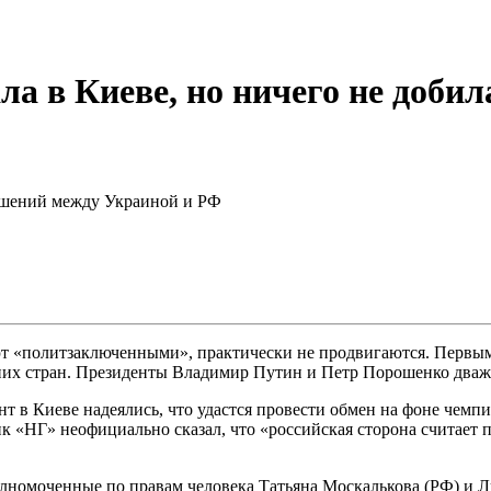
а в Киеве, но ничего не добил
ошений между Украиной и РФ
ют «политзаключенными», практически не продвигаются. Первым
них стран. Президенты Владимир Путин и Петр Порошенко дважд
 в Киеве надеялись, что удастся провести обмен на фоне чемпи
 «НГ» неофициально сказал, что «российская сторона считает 
лномоченные по правам человека Татьяна Москалькова (РФ) и Л