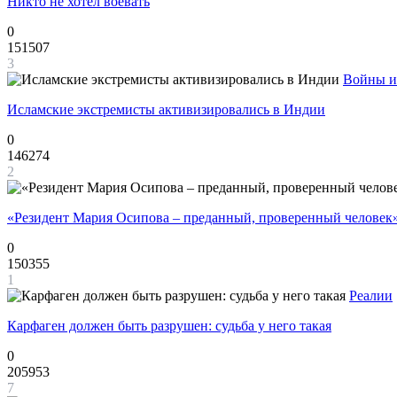
Никто не хотел воевать
0
151507
3
Войны и
Исламские экстремисты активизировались в Индии
0
146274
2
«Резидент Мария Осипова – преданный, проверенный человек
0
150355
1
Реалии
Карфаген должен быть разрушен: судьба у него такая
0
205953
7