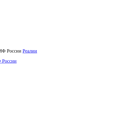
Реалии
 России