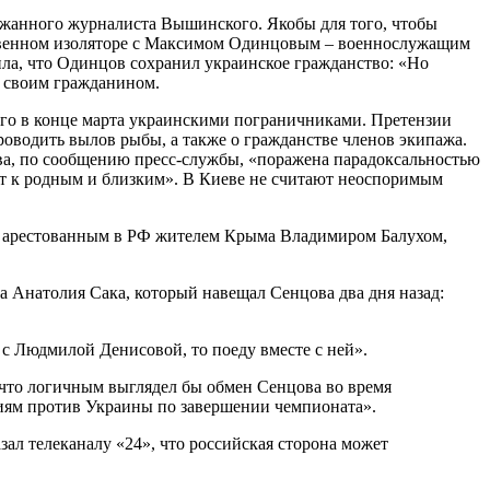
ержанного журналиста Вышинского. Якобы для того, чтобы
едственном изоляторе с Максимом Одинцовым – военнослужащим
ила, что Одинцов сохранил украинское гражданство: «Но
т своим гражданином.
ого в конце марта украинскими пограничниками. Претензии
проводить вылов рыбы, а также о гражданстве членов экипажа.
ова, по сообщению пресс-службы, «поражена парадоксальностью
ют к родным и близким». В Киеве не считают неоспоримым
 с арестованным в РФ жителем Крыма Владимиром Балухом,
 Анатолия Сака, который навещал Сенцова два дня назад:
 с Людмилой Денисовой, то поеду вместе с ней».
 что логичным выглядел бы обмен Сенцова во время
твиям против Украины по завершении чемпионата».
ал телеканалу «24», что российская сторона может