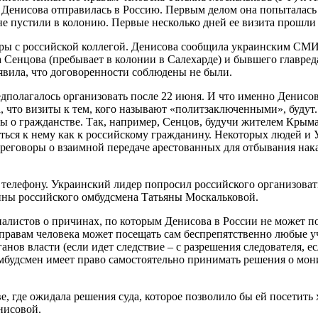
 Денисова отправилась в Россию. Первым делом она попыталась
не пустили в колонию. Первые несколько дней ее визита прошли
ры с российской коллегой. Денисова сообщила украинским СМИ
а Сенцова (пребывает в колонии в Салехарде) и бывшего главр
явила, что договоренности соблюдены не были.
дполагалось организовать после 22 июня. И что именно Денисов
, что визиты к тем, кого называют «политзаключенными», будут.
сы о гражданстве. Так, например, Сенцов, будучи жителем Крым
иться к нему как к российскому гражданину. Некоторых людей и
реговоры о взаимной передаче арестованных для отбывания нака
 телефону. Украинский лидер попросил российского организов
ины российского омбудсмена Татьяны Москальковой.
рналистов о причинах, по которым Денисова в России не может 
правам человека может посещать сам беспрепятственно любые у
анов власти (если идет следствие – с разрешения следователя, е
: омбудсмен имеет право самостоятельно принимать решения о мо
е, где ожидала решения суда, которое позволило бы ей посетить
нисовой.