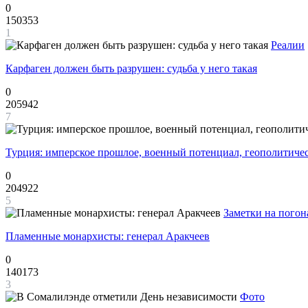
0
150353
1
Реалии
Карфаген должен быть разрушен: судьба у него такая
0
205942
7
Турция: имперское прошлое, военный потенциал, геополитиче
0
204922
5
Заметки на погон
Пламенные монархисты: генерал Аракчеев
0
140173
3
Фото