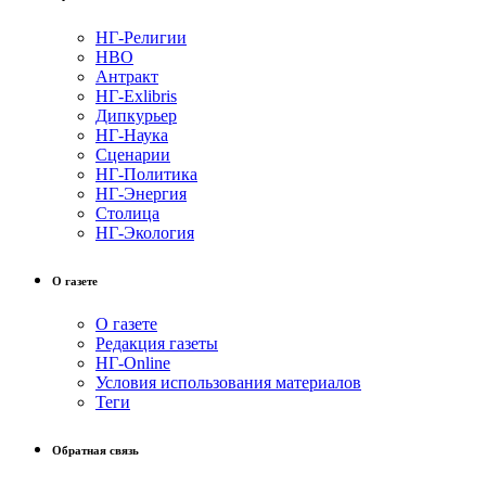
НГ-Религии
НВО
Антракт
НГ-Exlibris
Дипкурьер
НГ-Наука
Сценарии
НГ-Политика
НГ-Энергия
Столица
НГ-Экология
О газете
О газете
Редакция газеты
НГ-Online
Условия использования материалов
Теги
Обратная связь