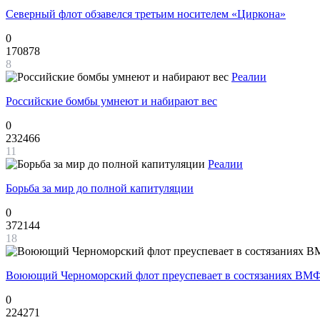
Северный флот обзавелся третьим носителем «Циркона»
0
170878
8
Реалии
Российские бомбы умнеют и набирают вес
0
232466
11
Реалии
Борьба за мир до полной капитуляции
0
372144
18
Воюющий Черноморский флот преуспевает в состязаниях ВМФ
0
224271