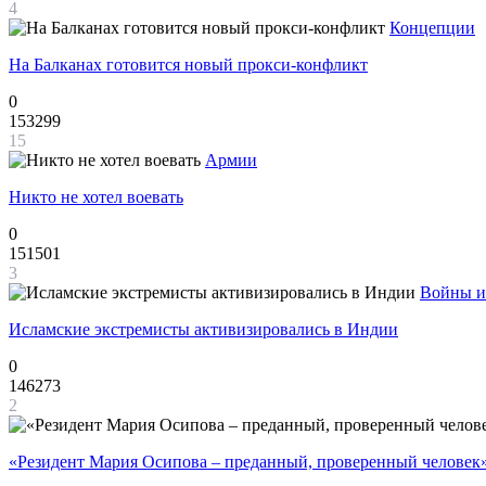
4
Концепции
На Балканах готовится новый прокси-конфликт
0
153299
15
Армии
Никто не хотел воевать
0
151501
3
Войны и
Исламские экстремисты активизировались в Индии
0
146273
2
«Резидент Мария Осипова – преданный, проверенный человек