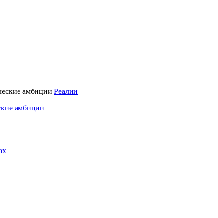
Реалии
ские амбиции
ах