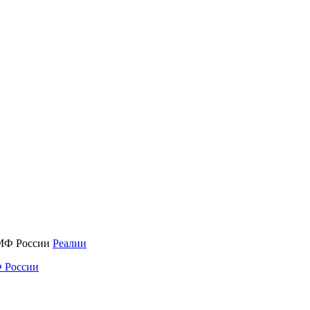
Реалии
 России