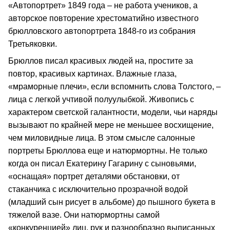
«Автопортрет» 1849 года – не работа учеников, а
авторское повторение хрестоматийно известного
брюлловского автопортрета 1848-го из собрания
Третьяковки.
Брюллов писал красивых людей на, простите за
повтор, красивых картинах. Влажные глаза,
«мраморные плечи», если вспомнить слова Толстого, –
лица с легкой учтивой полуулыбкой. Живопись с
характером светской галантности, модели, чьи наряды
вызывают по крайней мере не меньшее восхищение,
чем миловидные лица. В этом смысле салонные
портреты Брюллова еще и натюрмортны. Не только
когда он писал Екатерину Гагарину с сыновьями,
«оснащая» портрет деталями обстановки, от
стаканчика с исключительно прозрачной водой
(младший сын рисует в альбоме) до пышного букета в
тяжелой вазе. Они натюрмортны самой
«конкуренцией» лиц, рук и разнообразно выписанных