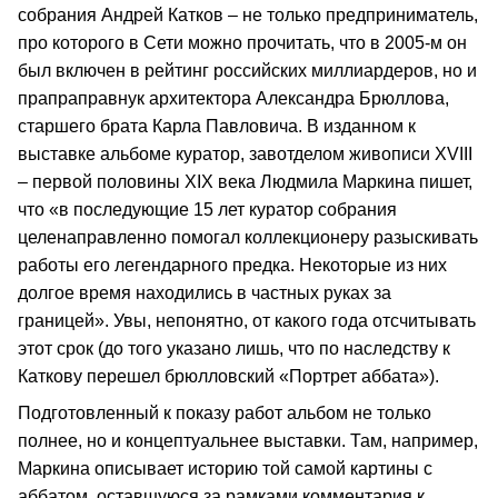
собрания Андрей Катков – не только предприниматель,
про которого в Сети можно прочитать, что в 2005-м он
был включен в рейтинг российских миллиардеров, но и
прапраправнук архитектора Александра Брюллова,
старшего брата Карла Павловича. В изданном к
выставке альбоме куратор, завотделом живописи XVIII
– первой половины XIX века Людмила Маркина пишет,
что «в последующие 15 лет куратор собрания
целенаправленно помогал коллекционеру разыскивать
работы его легендарного предка. Некоторые из них
долгое время находились в частных руках за
границей». Увы, непонятно, от какого года отсчитывать
этот срок (до того указано лишь, что по наследству к
Каткову перешел брюлловский «Портрет аббата»).
Подготовленный к показу работ альбом не только
полнее, но и концептуальнее выставки. Там, например,
Маркина описывает историю той самой картины с
аббатом, оставшуюся за рамками комментария к