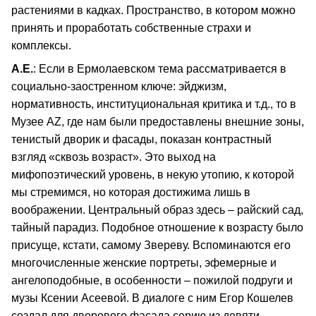
растениями в кадках. Пространство, в котором можно
принять и проработать собственные страхи и
комплексы.
А.Е.
: Если в Ермолаевском тема рассматривается в
социально-заостренном ключе: эйджизм,
нормативность, институциональная критика и т.д., то в
Музее AZ, где нам были предоставлены внешние зоны,
тенистый дворик и фасады, показан контрастный
взгляд «сквозь возраст». Это выход на
мифопоэтический уровень, в некую утопию, к которой
мы стремимся, но которая достижима лишь в
воображении. Центральный образ здесь – райский сад,
тайный парадиз. Подобное отношение к возрасту было
присуще, кстати, самому Звереву. Вспоминаются его
многочисленные женские портреты, эфемерные и
ангелоподобные, в особенности – пожилой подруги и
музы Ксении Асеевой. В диалоге с ним Егор Кошелев
создал для дворового фасада серию из девяти