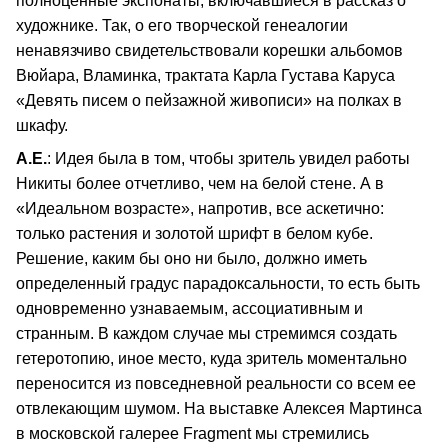
полноценные экспонаты, включавшиеся в рассказ о
художнике. Так, о его творческой генеалогии
ненавязчиво свидетельствовали корешки альбомов
Вюйара, Вламинка, трактата Карла Густава Каруса
«Девять писем о пейзажной живописи» на полках в
шкафу.
А.Е.
: Идея была в том, чтобы зритель увидел работы
Никиты более отчетливо, чем на белой стене. А в
«Идеальном возрасте», напротив, все аскетично:
только растения и золотой шрифт в белом кубе.
Решение, каким бы оно ни было, должно иметь
определенный градус парадоксальности, то есть быть
одновременно узнаваемым, ассоциативным и
странным. В каждом случае мы стремимся создать
гетеротопию, иное место, куда зритель моментально
переносится из повседневной реальности со всем ее
отвлекающим шумом. На выставке Алексея Мартинса
в московской галерее Fragment мы стремились