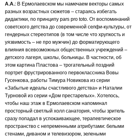
А.А.
: В Ермолаевском мы намечаем векторы самых
разных возрастных сюжетов – стараясь избегать
дидактики, по принципу pars pro toto. От воспоминаний
советского детства до современной селфи-культуры, от
гендерных стереотипов (в том числе что хрупкость и
уязвимость – не про мужчин) до форматирующего
влияния всевозможных общественных учреждений –
детского лагеря, школы, больницы. В частности, об
этом картина Пластова – трогательный поздний
портрет фрустрированного первоклассника Вовы
Гусенкова, работы Тимура Новикова из серии
«Забытые идеалы счастливого детства» и Наталии
Турновой из серии «Дом престарелых». Хотелось,
чтобы наш этаж в Ермолаевском напоминал
просторный светлый холл санатория, чтобы зритель
сразу попадал в успокаивающее, терапевтическое
пространство с непременными атрибутами: белыми
стенами, диваном и телевизором, зелеными