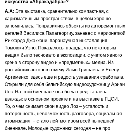
искусства «Абракадабра»?
А.А
: Эта выставка, сравнительно компактная, с
харизматичным пространством, в целом хорошо
запомнилась. Понравились объекты из авторемонтных
деталей Василиса Папагеоргиу, занавес с марионеткой
Риккардо Джаккони, паранаучная инсталляция
Томоюки Уэно. Показалось, правда, что некоторым
вещам было тесновато в экспозиции, с учетом явного
крена в сторону видео и «предметных» медиа. Из
российских авторов отмечу Илью Гришаева и Елену
Артеменко, здесь еще и радость узнавания сработала.
Открыли для себя бельгийскую видеохудожницу Ариан
Лоз. На этой биеннале она была представлена
дважды: в основном проекте и на выставке в ГЦСИ.
То, о чем снимает свои видео Лоз – усталость и
потерянность, невозможность разговора, социальная
атомизация, – стало лейтмотивом всей нынешней
биеннале. Молодые художники сегодня – не про