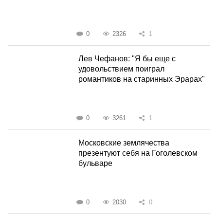
0
2326
1
Лев Чефанов: "Я бы еще с
удовольствием поиграл
романтиков на старинных Эрарах"
0
3261
1
Московские землячества
презентуют себя на Гоголевском
бульваре
0
2030
0