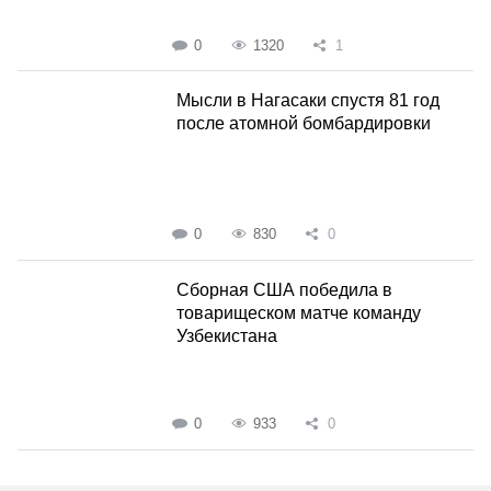
0
1320
1
Мысли в Нагасаки спустя 81 год
после атомной бомбардировки
0
830
0
Сборная США победила в
товарищеском матче команду
Узбекистана
0
933
0