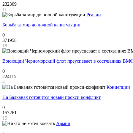
232309
11
Реалии
Борьба за мир до полной капитуляции
0
371958
18
Воюющий Черноморский флот преуспевает в состязаниях ВМФ
0
224115
4
Концепции
На Балканах готовится новый прокси-конфликт
0
153261
15
Армии