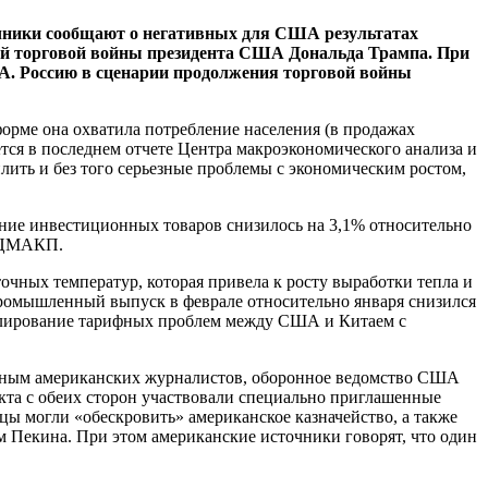
чники сообщают о негативных для США результатах
ой торговой войны президента США Дональда Трампа. При
А. Россию в сценарии продолжения торговой войны
орме она охватила потребление населения (в продажах
ется в последнем отчете Центра макроэкономического анализа и
ить и без того серьезные проблемы с экономическим ростом,
ение инвестиционных товаров снизилось на 3,1% относительно
в ЦМАКП.
очных температур, которая привела к росту выработки тепла и
 промышленный выпуск в феврале относительно января снизился
гулирование тарифных проблем между США и Китаем с
анным американских журналистов, оборонное ведомство США
кта с обеих сторон участвовали специально приглашенные
ы могли «обескровить» американское казначейство, а также
м Пекина. При этом американские источники говорят, что один