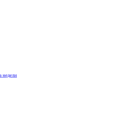
а недели