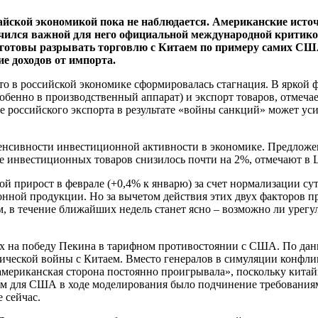
йской экономикой пока не наблюдается. Американские исто
чился важной для него официальной международной критик
 готовы разрывать торговлю с Китаем по примеру самих СШ
е доходов от импорта.
о в российской экономике сформировалась стагнация. В яркой ф
обенно в производственный аппарат) и экспорт товаров, отмеча
российского экспорта в результате «войны санкций» может усил
нтенсивности инвестиционной активности в экономике. Предлож
ие инвестиционных товаров снизилось почти на 2%, отмечают 
 прирост в феврале (+0,4% к январю) за счет нормализации сут
оронной продукции. Но за вычетом действия этих двух факторов
, в течение ближайших недель станет ясно – возможно ли уре
сах на победу Пекина в тарифном противостоянии с США. По д
ической войны с Китаем. Вместо генералов в симуляции конфли
ериканская сторона постоянно проигрывала», поскольку китайц
дом для США в ходе моделирования было подчинение требования
 сейчас.