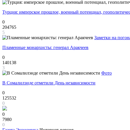
Турция: имперское прошлое, военный потенциал, геополитиче
0
204765
5
Заметки на погон
Пламенные монархисты: генерал Аракчеев
0
140138
3
Фото
В Сомалилэнде отметили День независимости
0
125532
0
0
7980
0
Газета
Экономика
Интернет-версия