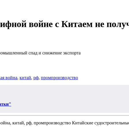
ифной войне с Китаем не полу
ромышленный спад и снижение экспорта
ая война
,
китай
,
рф
,
промпроизводство
атки"
Китайские судостроительные