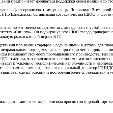
Пекин предпочитает добиваться поддержки своей позиции со ст
торую пробуют организовать американцы. Чиновники Всемирной 
5
). Но Шанхайская организация сотрудничества (ШОС) и Орг
вития, но мы твердо выступаем за справедливые и устойчивые то
нтству «Синьхуа». Он подчеркнул, что ШОС твердо привержена
альную роль в которой играет ВТО.
ствиями повышения тарифов Соединенными Штатами для глобал
 неправильным подходом», так как при их расчете и применени
рифы повышают стоимость промышленного производства, тем с
О отметили, что такая политика в конечном итоге поставит под
риведет к усилению геополитической напряженности и неопреде
ая глобальная экономика», – заявил генеральный директор ЮН
 взаимовыгодных условий и построения более справедливой и у
я организация в четверг понизила прогноз по мировой торговле