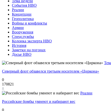
Тема недели
События НВО
Реалии
Концепции
Геополитика
Войны и конфликты
Армии
Вооружения
Спецслужбы
Колонка эксперта НВО
История
Заметки на погонах
Досье НВО
Тем
Северный флот обзавелся третьим носителем «Циркона»
0
170821
8
Реалии
Российские бомбы умнеют и набирают вес
0