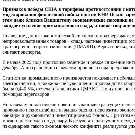
Признаков победы США в тарифном противостоянии с кита
моделирования финансовой войны против КНР. Пекин зару
этом даже близкие Вашингтону экономические союзники не
ожидает усиление промышленного спада, а также сокращени
Последние данные экономической статистики подтверждают, чт
непродовольственных товаров – спад), частные инвестиции (ос
краткосрочного прогнозирования (ЦМАКП). Вероятное падение 
считают эксперты.
В начале 2025 года произошло заметное и резкое снижение и
декабря. А по сравнению с началом прошлого года предложен
Статистика промышленного производства показывает небольшой
электроэнергии, а также за счет увеличения производства об
бы на 0,4–0,5%, отмечают аналитики ЦМАКП. По их прогнозам
помощью переговоров.
Но к началу новой недели появились данные о растущих шан
проводило некие штабные игры для оценки перспектив эконом
банкиры и руководители инвестиционных фондов. При этом «ам
могли нанести удар по доллару. В результате наилучшим исхо
из сценариев такого экономического конфликта реализуется уже