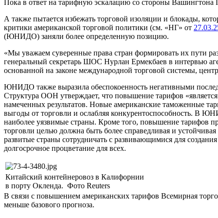
Пока в ответ на тарифную эскалацию со стороны Вашингтона 
А также пытается избежать торговой изоляции и блокады, ко
критики американской торговой политики (см. «НГ» от
27.03.2
(ЮНИДО) заняли более определенную позицию.
«Мы уважаем суверенные права стран формировать их пути раз
генеральный секретарь ШОС Нурлан Ермекбаев в интервью аге
основанной на законе международной торговой системы, центр
ЮНИДО также выразила обеспокоенность негативными послед
Структура ООН утверждает, что повышение тарифов «является
намеченных результатов. Новые американские таможенные та
выгоды от торговли и ослабляя конкурентоспособность. В ЮНИД
наиболее уязвимые страны. Кроме того, повышение тарифов п
торговли целью должна быть более справедливая и устойчив
развитые страны сотрудничать с развивающимися для создания
долгосрочное процветание для всех.
Китайский контейнеровоз в Калифорнии
в порту Окленда. Фото Reuters
В связи с повышением американских тарифов Всемирная торгова
меньше базового прогноза.