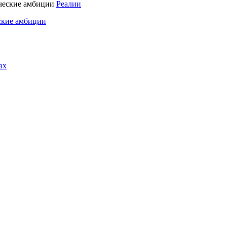
Реалии
ские амбиции
ах