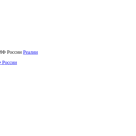
Реалии
 России