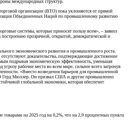
ороны международных структур.
торговой организации (ВТО) пока уклоняются от прямой
анизация Объединенных Наций по промышленному развитию
рговые системы, которые приносят пользу всем», – заявил
 построению прозрачной, открытой, демократической и
ьного экономического развития и промышленного роста.
и отсутствуют доказательства, подтверждающие достижение
амым подрывая экономическую эффективность, уменьшая
 угрозу рабочие места во всем мире, сильнее всего затронув
ленности. «Вместо возведения барьеров для промышленной
ИДО Герд Мюллер. Он призвал США и другие промышленно
стойчивой глобальной экономики, которая обеспечит
 товарами на 2025 год на 0,2%, что на 2,9 процентных пункта