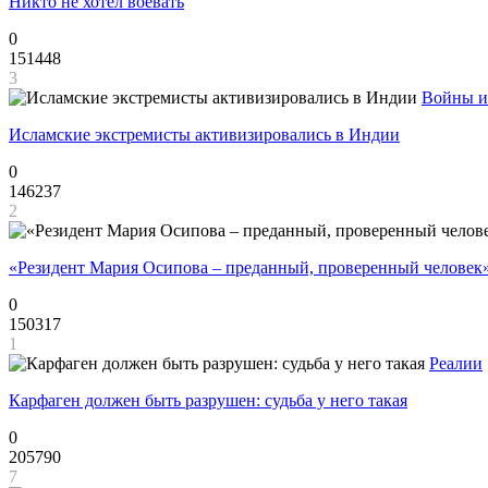
Никто не хотел воевать
0
151448
3
Войны и
Исламские экстремисты активизировались в Индии
0
146237
2
«Резидент Мария Осипова – преданный, проверенный человек
0
150317
1
Реалии
Карфаген должен быть разрушен: судьба у него такая
0
205790
7