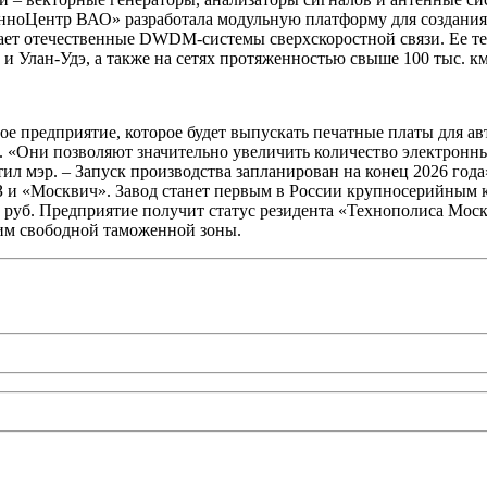
ноЦентр ВАО» разработала модульную платформу для создания 
дает отечественные DWDM-системы сверхскоростной связи. Ее т
и Улан-Удэ, а также на сетях протяженностью свыше 100 тыс. км
ое предприятие, которое будет выпускать печатные платы для 
. «Они позволяют значительно увеличить количество электронн
л мэр. – Запуск производства запланирован на конец 2026 года
и «Москвич». Завод станет первым в России крупносерийным ко
 руб. Предприятие получит статус резидента «Технополиса Моск
ежим свободной таможенной зоны.