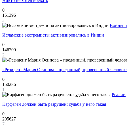
Никто не хотел воевать
0
151396
3
Войны и
Исламские экстремисты активизировались в Индии
0
146209
2
«Резидент Мария Осипова – преданный, проверенный человек
0
150286
1
Реалии
Карфаген должен быть разрушен: судьба у него такая
0
205627
7