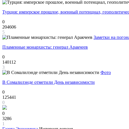
Турция: имперское прошлое, военный потенциал, геополитиче
0
204606
5
Заметки на погон
Пламенные монархисты: генерал Аракчеев
0
140112
3
Фото
В Сомалилэнде отметили День независимости
0
125441
0
0
3286
1
Газета
Экономика
Интернет-версия