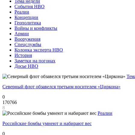
Тема недели
События НВО
Реалии
Концепции
Геополитика
Войны и конфликты
Армии
Вооружения
Спецслужбы
Колонка эксперта НВО
История
Заметки на погонах
Досье НВО
Тем
Северный флот обзавелся третьим носителем «Циркона»
0
170766
8
Реалии
Российские бомбы умнеют и набирают вес
0