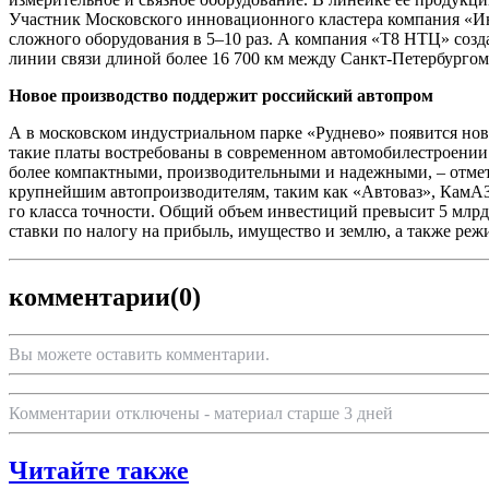
Участник Московского инновационного кластера компания «Ин
сложного оборудования в 5–10 раз. А компания «Т8 НТЦ» соз
линии связи длиной более 16 700 км между Санкт-Петербургом 
Новое производство поддержит российский автопром
А в московском индустриальном парке «Руднево» появится нов
такие платы востребованы в современном автомобилестроении
более компактными, производительными и надежными, – отмети
крупнейшим автопроизводителям, таким как «Автоваз», КамАЗ 
го класса точности. Общий объем инвестиций превысит 5 млрд
ставки по налогу на прибыль, имущество и землю, а также р
комментарии
(0)
Вы можете оставить комментарии.
Комментарии отключены - материал старше 3 дней
Читайте также