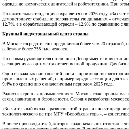
одежды до космических двигателей и робототехники. При это
Положительная тенденция сохраняется и в 2026 году. «За сч
демонстрирует стабильно положительную динамику, – отмечае
12,7%, а в обрабатывающей отрасли – 12,9% по сравнению с ян
Крупный индустриальный центр страны
В Москве сосредоточены предприятия более чем 20 отраслей, 
работают более 755 тыс. человек.
По словам руководителя столичного Департамента инвестицио
расширения ассортимента отечественной продукции. Для бизне
Одно из важных направлений роста – производство электроник
промышленных решений, например зарядные станции для электр
9,4% по сравнению с аналогичным периодом 2025 года.
Радиоэлектронная промышленность Москвы тоже прошла масш
связи, навигации и безопасности. Сегодня разработки московс
«Значительный вклад в развитие этой отрасли вносят предпри
технологического центра МГУ «Воробьевы горы», – констатир
В числе производителей, которые градоначальник отметил в ч
измерительное и связное оборудование. В линейке ее продукц