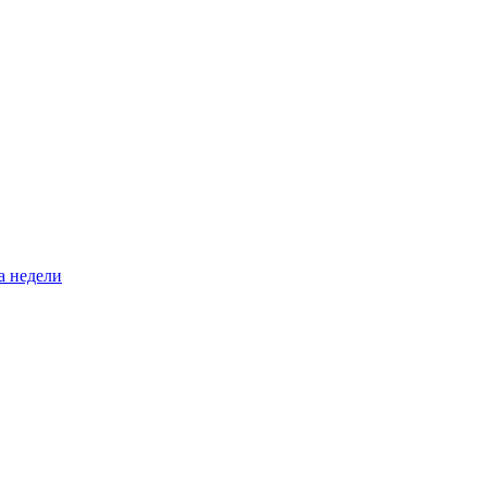
а недели