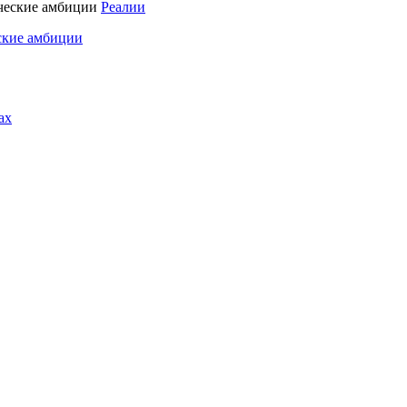
Реалии
ские амбиции
ах