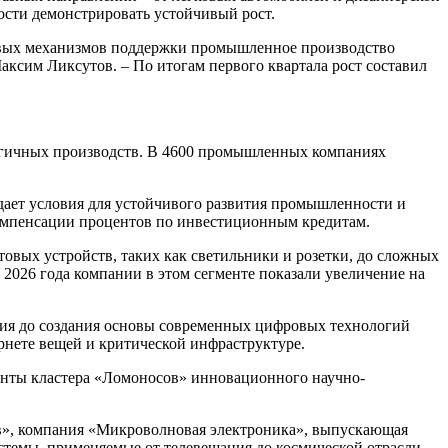
ости демонстрировать устойчивый рост.
совых механизмов поддержки промышленное производство
ксим Ликсутов. – По итогам первого квартала рост составил
ологичных производств. В 4600 промышленных компаниях
дает условия для устойчивого развития промышленности и
компенсации процентов по инвестиционным кредитам.
овых устройств, таких как светильники и розетки, до сложных
2026 года компании в этом сегменте показали увеличение на
ия до создания основы современных цифровых технологий
рнете вещей и критической инфраструктуре.
денты кластера «Ломоносов» инновационного научно-
сов», компания «Микроволновая электроника», выпускающая
стемы, применяемые от телевещания до космической отрасли.