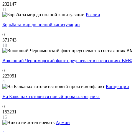
232147
11
Реалии
Борьба за мир до полной капитуляции
0
371743
18
Воюющий Черноморский флот преуспевает в состязаниях ВМФ
0
223951
4
Концепции
На Балканах готовится новый прокси-конфликт
0
153231
15
Армии