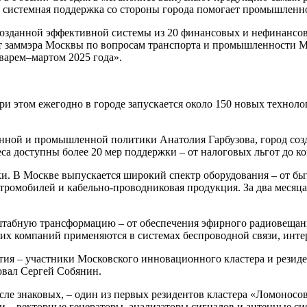
м системная поддержка со стороны города помогает промышленн
ет созданной эффективной системы из 20 финансовых и нефинан
т заммэра Москвы по вопросам транспорта и промышленности Ма
варем–мартом 2025 года».
при этом ежегодно в городе запускается около 150 новых техн
нной и промышленной политики Анатолия Гарбузова, город соз
са доступны более 20 мер поддержки – от налоговых льгот до 
и. В Москве выпускается широкий спектр оборудования – от быт
омобилей и кабельно-проводниковая продукция. За два месяца 
табную трансформацию – от обеспечения эфирного радиовещан
ких компаний применяются в системах беспроводной связи, инте
ятия – участники Московского инновационного кластера и рези
овал Сергей Собянин.
исле знаковых, – один из первых резидентов кластера «Ломоно
ии – векторные генераторы, анализаторы сигналов и антенные си