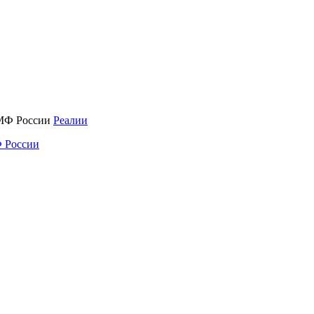
Реалии
 России