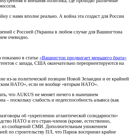
 внутренняя и внешняя политика, где проходят различные
рюсселя.
ну с нами вполне реально. А война эта создаст для России
ошений с Россией (Украина в любом случае для Вашингтона
чем очевидно.
 показано в статье
«Вашингтон продвигает меньшего брата»
потентов с запада, США окончательно переориентируются на
ие из-за политической позиции Новой Зеландии и ее крайней
атским НАТО», если не вообще «вторым НАТО».
азать, что AUKUS не меняет ничего в нынешнем
а – поскольку слабость и недееспособность альянса (как
 разговоры об «укреплении атлантической солидарности»
дство НАТО и его стран-членов (кроме, естественно,
тво, из сообщений СМИ. Дополнительным унижением
ией по строительству ПЛ, что Париж воспринял крайне