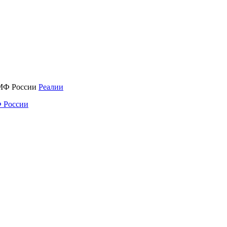
Реалии
 России