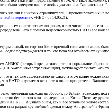
стях, все-таки имел представление о том, что такое экономика,
 него были заведомо важнее любых указаний из Вашингтона и Б
аких знаний и никаких ограничителей. Спровоцировать их на вой
а, война вероятна»
, «НВО» от 14.05.21).
три по всем политическим вопросам, в том числе в вопросе отн
допределена. Зато с полной недееспособностью НАТО все более 
неформальный, но гораздо более прочный союз англосаксов, было
м. Заодно подтверждается и то, что пока мы отбиваем атаку им
лем АНЗЮС (который превратился в чисто формальное образован
ку» (США-Япония-Австралия-Индия), можно будет считать «ази
о, что и так уже существовало де-факто; в этом плане можно ск
, что НАТО опускается все ниже в шкале приоритетов Вашингтон
ми.
резко увеличили расходы на оборону, то Байден, возможно, под
солютно бесполезно в плане сдерживания Китая. Поэтому руково
здании AUKUS. И узнало о нем, как и все остальное человечес
енов стал разрыв крупнейшей сделки между Австралией и Франц