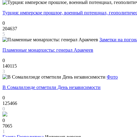
Турция: имперское прошлое, военный потенциал, геополитиче
0
204637
5
Заметки на погон
Пламенные монархисты: генерал Аракчеев
0
140115
3
Фото
В Сомалилэнде отметили День независимости
0
125466
0
0
7065
1
Газета
Геополитика
Интернет-версия