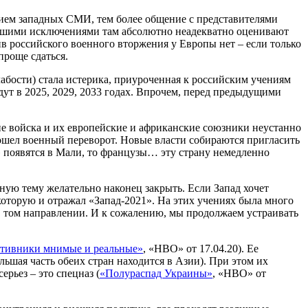
нием западных СМИ, тем более общение с представителями
дчайшими исключениями там абсолютно неадекватно оценивают
в российского военного вторжения у Европы нет – если только
проще сдаться.
бости) стала истерика, приуроченная к российским учениям
ут в 2025, 2029, 2033 годах. Впрочем, перед предыдущими
ие войска и их европейские и африканские союзники неустанно
зошел военный переворот. Новые власти собираются пригласить
 появятся в Мали, то французы… эту страну немедленно
ную тему желательно наконец закрыть. Если Запад хочет
 которую и отражал «Запад-2021». На этих учениях была много
 в том направлении. И к сожалению, мы продолжаем устраивать
тивники мнимые и реальные»
, «НВО» от 17.04.20). Ее
ьшая часть обеих стран находится в Азии). При этом их
ерьез – это спецназ (
«Полураспад Украины»
, «НВО» от