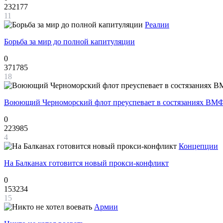
232177
11
Реалии
Борьба за мир до полной капитуляции
0
371785
18
Воюющий Черноморский флот преуспевает в состязаниях ВМФ
0
223985
4
Концепции
На Балканах готовится новый прокси-конфликт
0
153234
15
Армии