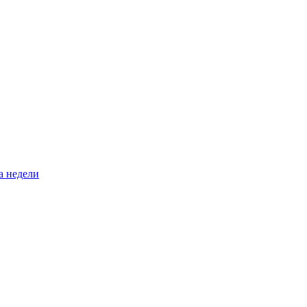
а недели