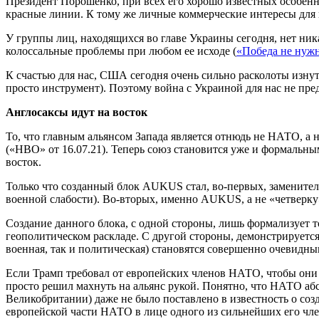
Президент Порошенко, при всех его хорошо известных особенно
красные линии. К тому же личные коммерческие интересы для
У группы лиц, находящихся во главе Украины сегодня, нет ник
колоссальные проблемы при любом ее исходе (
«Победа не нужн
К счастью для нас, США сегодня очень сильно расколоты изну
просто инструмент). Поэтому война с Украиной для нас не пре
Англосаксы идут на восток
То, что главным альянсом Запада является отнюдь не НАТО, а 
(«НВО» от 16.07.21). Теперь союз становится уже и формальны
восток.
Только что созданный блок AUKUS стал, во-первых, замените
военной слабости). Во-вторых, именно AUKUS, а не «четвер
Создание данного блока, с одной стороны, лишь формализует т
геополитическом раскладе. С другой стороны, демонстрируется
военная, так и политическая) становятся совершенно очевидны
Если Трамп требовал от европейских членов НАТО, чтобы они 
просто решил махнуть на альянс рукой. Понятно, что НАТО аб
Великобритании) даже не было поставлено в известность о со
европейской части НАТО в лице одного из сильнейших его чл