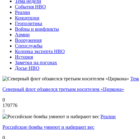
Тема недели
События НВО
Реалии
Концепции
Геополитика
Войны и конфликты
Армии
Вооружения
Спецслужбы
Колонка эксперта НВО
История
Заметки на погонах
Досье НВО
Тем
Северный флот обзавелся третьим носителем «Циркона»
0
170776
8
Реалии
Российские бомбы умнеют и набирают вес
0