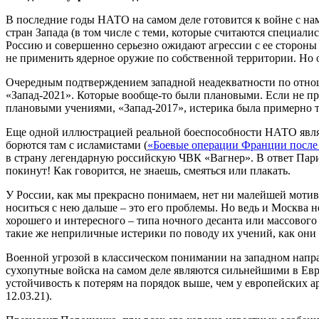
В последние годы НАТО на самом деле готовится к войне с на
стран Запада (в том числе с теми, которые считаются специал
Россию и совершенно серьезно ожидают агрессии с ее стороны
не применить ядерное оружие по собственной территории. Но о
Очередным подтверждением западной неадекватности по отнош
«Запад-2021». Которые вообще-то были плановыми. Если не пр
плановыми учениями, «Запад-2017», истерика была примерно т
Еще одной иллюстрацией реальной боеспособности НАТО являет
борются там с исламистами (
«Боевые операции Франции после
в страну легендарную российскую ЧВК «Вагнер». В ответ Пар
покинут! Как говорится, не знаешь, смеяться или плакать.
У России, как мы прекрасно понимаем, нет ни малейшей мотив
носиться с нею дальше – это его проблемы. Но ведь и Москва 
хорошего и интересного – типа ночного десанта или массовог
такие же неприличные истерики по поводу их учений, как они
Военной угрозой в классическом понимании на западном напра
сухопутные войска на самом деле являются сильнейшими в Евр
устойчивость к потерям на порядок выше, чем у европейских ар
12.03.21).