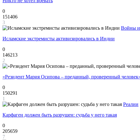
Никто не хотел воевать
0
151406
3
Войны и
Исламские экстремисты активизировались в Индии
0
146213
2
«Резидент Мария Осипова – преданный, проверенный человек
0
150291
1
Реалии
Карфаген должен быть разрушен: судьба у него такая
0
205659
7