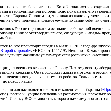
ми – но к войне оборонительной. Хотя бы знакомство с содержа
истами в геополитике или истории) ясно показывает, что за ре
 против Европы. И понимают, что никаких шансов устоять проти
ни не будут применять ядерное оружие по самим себе, им будет 
ению к России (при полном осознании собственной военной сла
оизойдет ничего экстраординарного, следующие «Запады» пройд
акой же.
ся то, что происходит сегодня в Мали. С 2012 года французск
 Второй мировой»
, «НВО» от 15.11.19). Недавно в Бамако прои
иж выдвинул малийцам ультиматум: если российские «частники»
ации для военного вторжения в Европу. Поэтому всю эту абсурд
не вполне адекватна. Она продолжает ждать натовской агрессии,
о применения воздушных и наземных роботов. Только все это не
 – по поводу наших.
влении для нас является только и исключительно Украина (
«Про
опе (Россию и Турцию исключим из рассмотрения, поскольку бол
мий. И есть у ВСУ компонент, которого нам следует опасаться вс