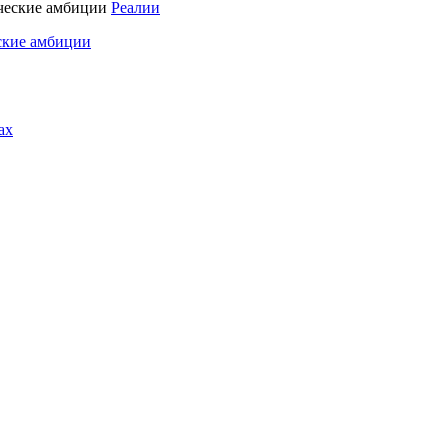
Реалии
ские амбиции
ах