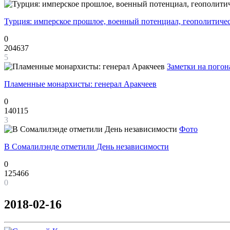
Турция: имперское прошлое, военный потенциал, геополитиче
0
204637
5
Заметки на погон
Пламенные монархисты: генерал Аракчеев
0
140115
3
Фото
В Сомалилэнде отметили День независимости
0
125466
0
2018-02-16