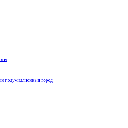
мли
дин полумиллионный город