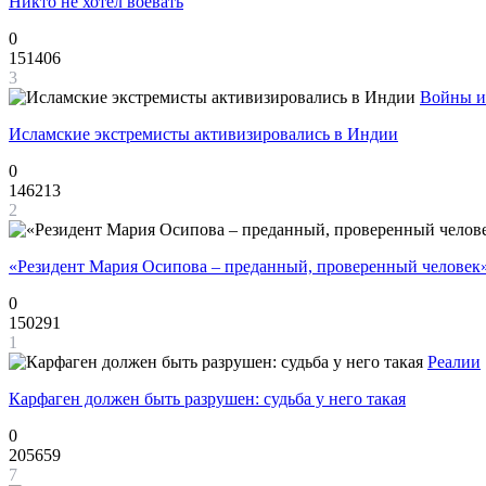
Никто не хотел воевать
0
151406
3
Войны и
Исламские экстремисты активизировались в Индии
0
146213
2
«Резидент Мария Осипова – преданный, проверенный человек
0
150291
1
Реалии
Карфаген должен быть разрушен: судьба у него такая
0
205659
7