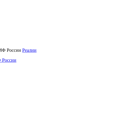
Реалии
 России