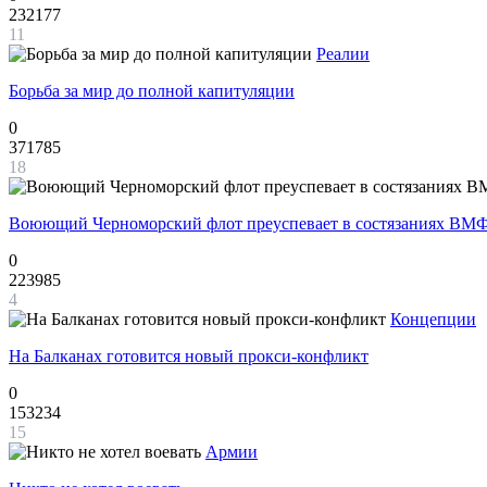
232177
11
Реалии
Борьба за мир до полной капитуляции
0
371785
18
Воюющий Черноморский флот преуспевает в состязаниях ВМФ
0
223985
4
Концепции
На Балканах готовится новый прокси-конфликт
0
153234
15
Армии