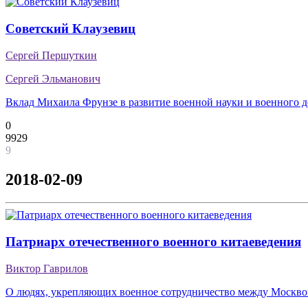
Советский Клаузевиц
Сергей Першуткин
Сергей Эльманович
Вклад Михаила Фрунзе в развитие военной науки и военного д
0
9929
9
2018-02-09
Патриарх отечественного военного китаеведения
Виктор Гаврилов
О людях, укрепляющих военное сотрудничество между Москв