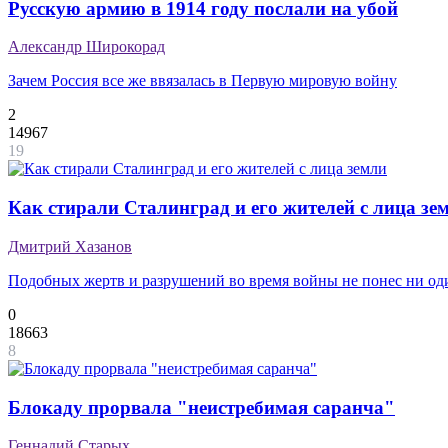
Русскую армию в 1914 году послали на убой
Александр Широкорад
Зачем Россия все же ввязалась в Первую мировую войну
2
14967
19
Как стирали Сталинград и его жителей с лица зе
Дмитрий Хазанов
Подобных жертв и разрушений во время войны не понес ни о
0
18663
8
Блокаду прорвала "неистребимая саранча"
Геннадий Старых