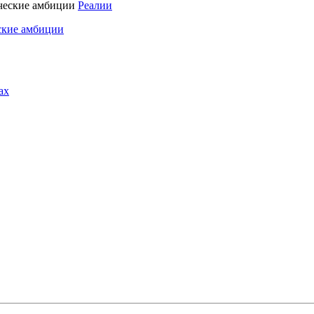
Реалии
ские амбиции
ах