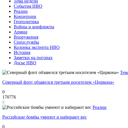
Тема недели
События НВО
Реалии
Концепции
Геополитика
Войны и конфликты
Армии
Вооружения
Спецслужбы
Колонка эксперта НВО
История
Заметки на погонах
Досье НВО
Тем
Северный флот обзавелся третьим носителем «Циркона»
0
170776
8
Реалии
Российские бомбы умнеют и набирают вес
0