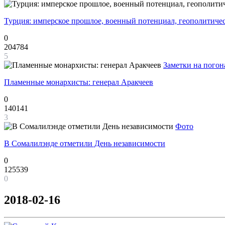
Турция: имперское прошлое, военный потенциал, геополитиче
0
204784
5
Заметки на погон
Пламенные монархисты: генерал Аракчеев
0
140141
3
Фото
В Сомалилэнде отметили День независимости
0
125539
0
2018-02-16