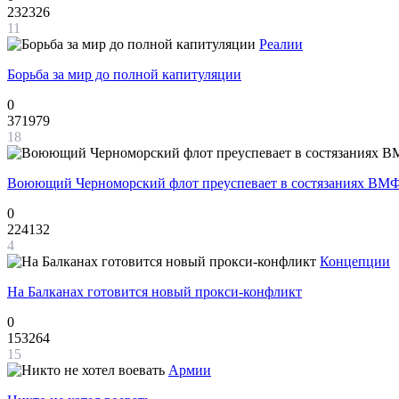
232326
11
Реалии
Борьба за мир до полной капитуляции
0
371979
18
Воюющий Черноморский флот преуспевает в состязаниях ВМФ
0
224132
4
Концепции
На Балканах готовится новый прокси-конфликт
0
153264
15
Армии