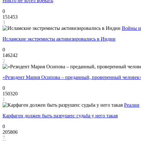
Никто не хотел воевать
0
151453
3
Войны и
Исламские экстремисты активизировались в Индии
0
146242
2
«Резидент Мария Осипова – преданный, проверенный человек
0
150320
1
Реалии
Карфаген должен быть разрушен: судьба у него такая
0
205806
7