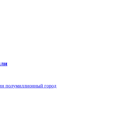
мли
дин полумиллионный город