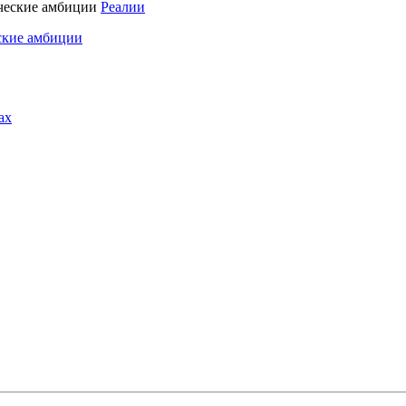
Реалии
ские амбиции
ах