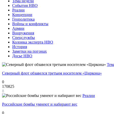
Тема недели
События НВО
Реалии
Концепции
Геополитика
Войны и конфликты
Армии
Вооружения
Спецслужбы
Колонка эксперта НВО
История
Заметки на погонах
Досье НВО
Тем
Северный флот обзавелся третьим носителем «Циркона»
0
170825
8
Реалии
Российские бомбы умнеют и набирают вес
0