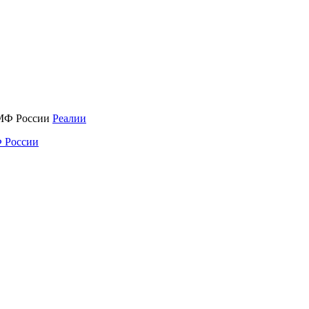
Реалии
 России