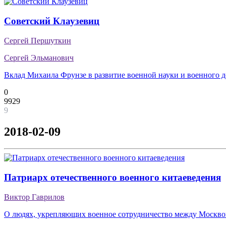
Советский Клаузевиц
Сергей Першуткин
Сергей Эльманович
Вклад Михаила Фрунзе в развитие военной науки и военного д
0
9929
9
2018-02-09
Патриарх отечественного военного китаеведения
Виктор Гаврилов
О людях, укрепляющих военное сотрудничество между Москв