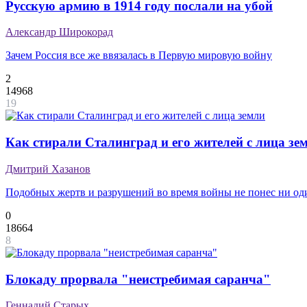
Русскую армию в 1914 году послали на убой
Александр Широкорад
Зачем Россия все же ввязалась в Первую мировую войну
2
14968
19
Как стирали Сталинград и его жителей с лица зе
Дмитрий Хазанов
Подобных жертв и разрушений во время войны не понес ни о
0
18664
8
Блокаду прорвала "неистребимая саранча"
Геннадий Старых