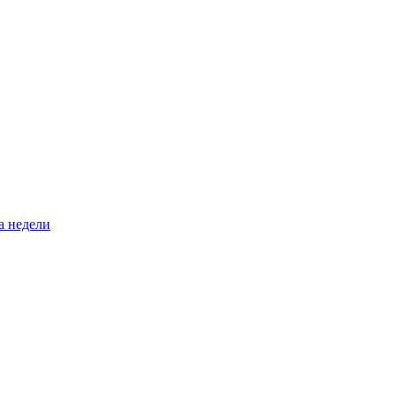
а недели