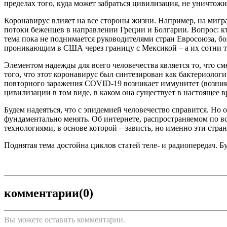
пределах того, куда может забраться цивилизация, не уничтожи
Коронавирус влияет на все стороны жизни. Например, на миг
потоки беженцев в направлении Греции и Болгарии. Вопрос: к
тема пока не поднимается руководителями стран Евросоюза, 
проникающим в США через границу с Мексикой – а их сотни ты
Элементом надежды для всего человечества является то, что 
того, что этот коронавирус был синтезирован как бактериологи
повторного заражения COVID-19 возникает иммунитет (возникает
цивилизации в том виде, в каком она существует в настоящее 
Будем надеяться, что с эпидемией человечество справится. Но о
фундаментально менять. Об интернете, распространяемом по в
технологиями, в основе которой – зависть, но именно эти стран
Поднятая тема достойна циклов статей теле- и радиопередач. Б
комментарии
(0)
Вы можете оставить комментарии.