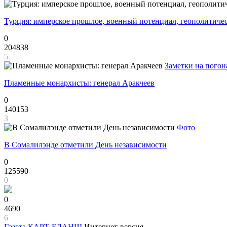
Турция: имперское прошлое, военный потенциал, геополитиче
0
204838
5
Заметки на погон
Пламенные монархисты: генерал Аракчеев
0
140153
3
Фото
В Сомалилэнде отметили День независимости
0
125590
0
0
4690
6
Газета
КАРТ-БЛАНШ
Интернет-версия