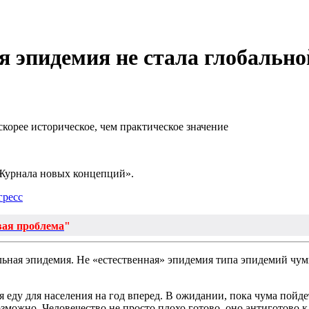
я эпидемия не стала глобальн
корее историческое, чем практическое значение
Журнала новых концепций».
гресс
вая проблема
"
ьная эпидемия. Не «естественная» эпидемия типа эпидемий чум
 еду для населения на год вперед. В ожидании, пока чума пойде
можно. Человечество не просто плохо готово, оно антиготово к