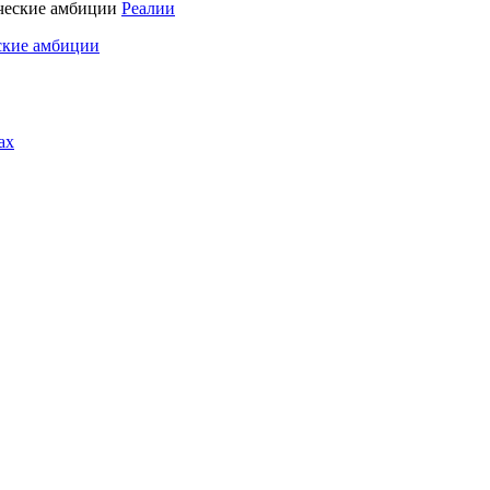
Реалии
ские амбиции
ах