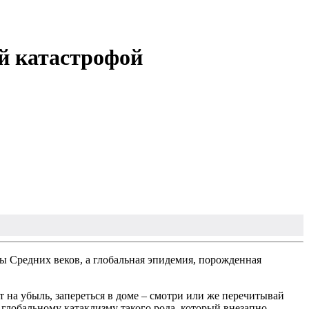
ой катастрофой
ы Средних веков, а глобальная эпидемия, порожденная
т на убыль, запереться в доме – смотри или же перечитывай
 глобальному катаклизму такого рода, который внезапно