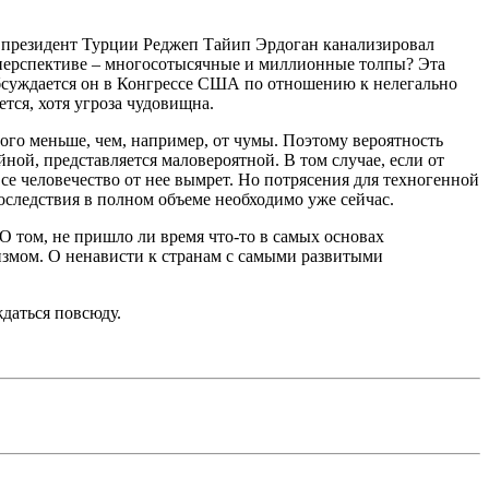
и президент Турции Реджеп Тайип Эрдоган канализировал
в перспективе – многосотысячные и миллионные толпы? Эта
бсуждается он в Конгрессе США по отношению к нелегально
тся, хотя угроза чудовищна.
ого меньше, чем, например, от чумы. Поэтому вероятность
ной, представляется маловероятной. В том случае, если от
се человечество от нее вымрет. Но потрясения для техногенной
последствия в полном объеме необходимо уже сейчас.
 О том, не пришло ли время что-то в самых основах
измом. О ненависти к странам с самыми развитыми
ждаться повсюду.