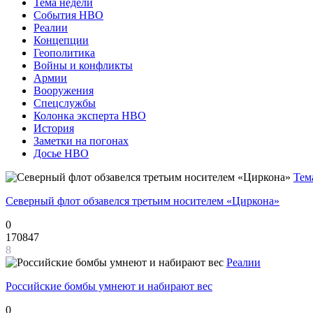
Тема недели
События НВО
Реалии
Концепции
Геополитика
Войны и конфликты
Армии
Вооружения
Спецслужбы
Колонка эксперта НВО
История
Заметки на погонах
Досье НВО
Тем
Северный флот обзавелся третьим носителем «Циркона»
0
170847
8
Реалии
Российские бомбы умнеют и набирают вес
0