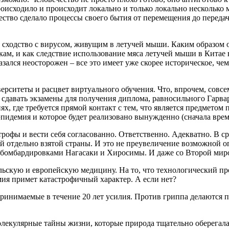
роисходило и происходит локально и только локально несколько 
ество сделало процессы своего бытия от перемещения до перед
сходство с вирусом, живущим в летучей мыши. Каким образом о
, и как следствие использование мяса летучей мыши в Китае в 
ался неосторожен – все это имеет уже скорее историческое, чем
ерситеты и расцвет виртуального обучения. Что, впрочем, совс
 сдавать экзамены для получения диплома, равносильного Гарвар
, где требуется прямой контакт с тем, что является предметом 
пидемия и которое будет реализовано вынужденно (сначала врем
рофы и вести себя согласованно. Ответственно. Адекватно. В с
 отдельно взятой страны. И это не преувеличение возможной оп
с бомбардировками Нагасаки и Хиросимы. И даже со Второй мир
ильскую и европейскую медицину. На то, что технологический п
емия примет катастрофичный характер. А если нет?
принимаемые в течение 20 лет усилия. Против гриппа делаются
молекулярные тайны жизни, которые природа тщательно оберегала. 