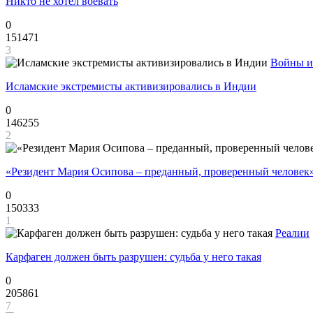
Никто не хотел воевать
0
151471
3
Войны и
Исламские экстремисты активизировались в Индии
0
146255
2
«Резидент Мария Осипова – преданный, проверенный человек
0
150333
1
Реалии
Карфаген должен быть разрушен: судьба у него такая
0
205861
7