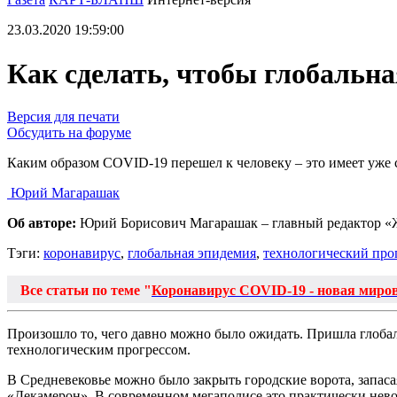
23.03.2020 19:59:00
Как сделать, чтобы глобальна
Версия для печати
Обсудить на форуме
Каким образом COVID-19 перешел к человеку – это имеет уже с
Юрий Магарашак
Об авторе:
Юрий Борисович Магарашак – главный редактор «
Тэги:
коронавирус
,
глобальная эпидемия
,
технологический про
Все статьи по теме "
Коронавирус COVID-19 - новая миро
Произошло то, чего давно можно было ожидать. Пришла глобал
технологическим прогрессом.
В Средневековье можно было закрыть городские ворота, запасая
«Декамерон». В современном мегаполисе это практически невоз