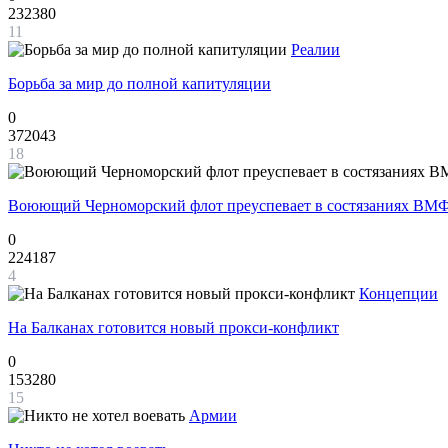
232380
11
Реалии
Борьба за мир до полной капитуляции
0
372043
18
Воюющий Черноморский флот преуспевает в состязаниях ВМФ
0
224187
4
Концепции
На Балканах готовится новый прокси-конфликт
0
153280
15
Армии