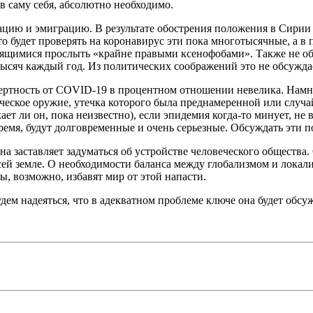
в саму себя, абсолютно необходимо.
рацию и эмиграцию. В результате обострения положения в Сири
то будет проверять на коронавирус эти пока многотысячные, а 
боящимися прослыть «крайне правыми ксенофобами». Также не о
сяч каждый год. Из политических соображений это не обсуждае
смертность от COVID-19 в процентном отношении невелика. Намн
ческое оружие, утечка которого была преднамеренной или случай
 ли он, пока неизвестно), если эпидемия когда-то минует, не в
время, будут долговременные и очень серьезные. Обсуждать эти 
на заставляет задуматься об устройстве человеческого общества.
сей земле. О необходимости баланса между глобализмом и локал
ы, возможно, избавят мир от этой напасти.
удем надеяться, что в адекватном проблеме ключе она будет обсу