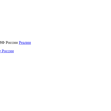
Реалии
 России