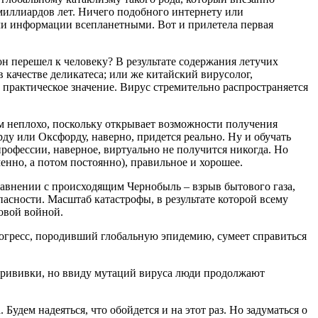
миллиардов лет. Ничего подобного интернету или
ачи информации всепланетными. Вот и прилетела первая
н перешел к человеку? В результате содержания летучих
качестве деликатеса; или же китайский вирусолог,
 практическое значение. Вирус стремительно распространяется
ем неплохо, поскольку открывает возможности получения
ду или Оксфорду, наверно, придется реально. Ну и обучать
профессии, наверное, виртуально не получится никогда. Но
енно, а потом постоянно), правильное и хорошее.
равнении с происходящим Чернобыль – взрыв бытового газа,
асности. Масштаб катастрофы, в результате которой всему
овой войной.
рогресс, породивший глобальную эпидемию, сумеет справиться
 прививки, но ввиду мутаций вируса люди продолжают
Будем надеяться, что обойдется и на этот раз. Но задуматься о