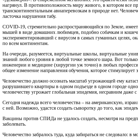
нагрянул. В противоположность миру живого, в котором все п
трансконтинентальным авиаперевозкам в природе нет. Человеч
ласточка нарушения табу.
COVID-19, стремительно распространяющийся по Земле, имеет 
мышей в виде домашних любимцев, подобно собачкам и кошечкам
экспериментировавший с вирусом в самых гуманных целях, оказ
по всем континентам.
На очереди, разумеется, виртуальные школы, виртуальные унив
знаний любого уровня в любой точке земного шара. Вот только
инженерии и медицине (хирургии уж точно) в любых профессиях
общее изменение направления обучения, которое стимулирует э
Человечество должно осознать масштаб угрожающей ему катаст
разрушившего квартиры в одном подъезде в одном городе одной
человечеству угрожает глобальная эпидемия, несравним даже 
Сегодня надежда всего человечества – на американскую, изра
с ней. Возможно, удастся создать сыворотку до того, как эпид
Вакцины против СПИДа не удалось создать, несмотря на пред
заболевать.
Человечество забралось туда, куда забираться не следовало: в 