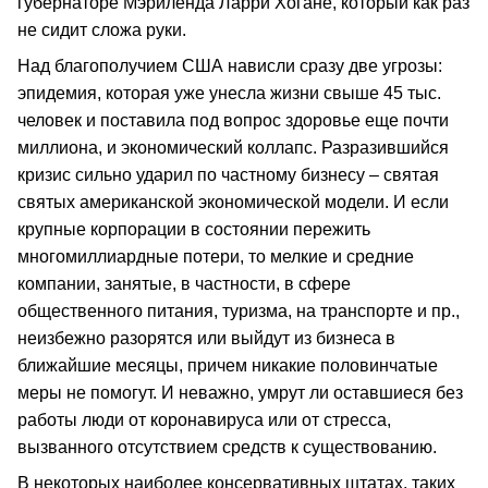
губернаторе Мэриленда Ларри Хогане, который как раз
не сидит сложа руки.
Над благополучием США нависли сразу две угрозы:
эпидемия, которая уже унесла жизни свыше 45 тыс.
человек и поставила под вопрос здоровье еще почти
миллиона, и экономический коллапс. Разразившийся
кризис сильно ударил по частному бизнесу – святая
святых американской экономической модели. И если
крупные корпорации в состоянии пережить
многомиллиардные потери, то мелкие и средние
компании, занятые, в частности, в сфере
общественного питания, туризма, на транспорте и пр.,
неизбежно разорятся или выйдут из бизнеса в
ближайшие месяцы, причем никакие половинчатые
меры не помогут. И неважно, умрут ли оставшиеся без
работы люди от коронавируса или от стресса,
вызванного отсутствием средств к существованию.
В некоторых наиболее консервативных штатах, таких