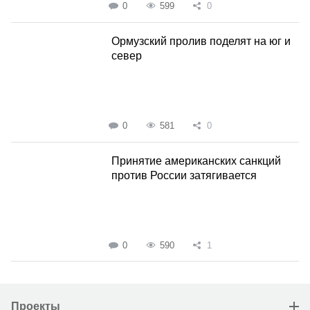
0
599
0
Ормузский пролив поделят на юг и
север
0
581
0
Принятие американских санкций
против России затягивается
0
590
1
Проекты