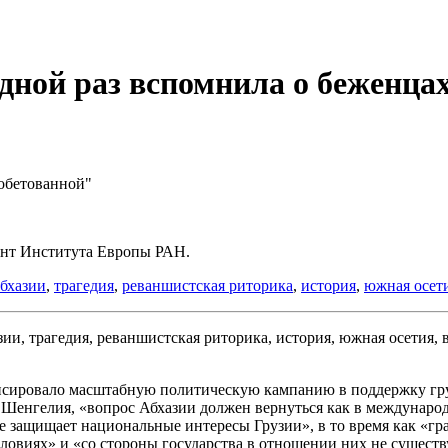
дной раз вспомнила о беженца
 обетованной"
ант Института Европы РАН.
бхазии
,
трагедия
,
реваншистская риторика
,
история
,
южная осет
сировало масштабную политическую кампанию в поддержку гру
 Шенгелия, «вопрос Абхазии должен вернуться как в междунаро
не защищает национальные интересы Грузии», в то время как «г
овиях» и «со стороны государства в отношении них не существ