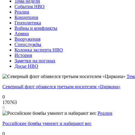
Тема недели
События НВО
Реалии
Концепции
Геополитика
Войны и конфликты
Армии
Вооружения
Спецслужбы
Колонка эксперта НВО
История
Заметки на погонах
Досье НВО
Тем
Северный флот обзавелся третьим носителем «Циркона»
0
170763
8
Реалии
Российские бомбы умнеют и набирают вес
0