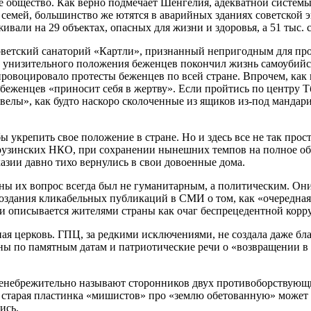
 общество. Как верно подмечает Шенгелия, адекватной системы 
 семей, большинство же ютятся в аварийных зданиях советской 
ивали на 29 объектах, опасных для жизни и здоровья, а 51 тыс. 
етский санаторий «Картли», признанный непригодным для прожи
ив унизительного положения беженцев покончил жизнь самоубий
ровоцировало протесты беженцев по всей стране. Впрочем, как 
 беженцев «приносит себя в жертву». Если пройтись по центру Тб
елы», как будто наскоро сколоченные из ящиков из-под мандари
ы укрепить свое положение в стране. Но и здесь все не так прос
рузинских НКО, при сохранении нынешних темпов на полное обе
хазии давно тихо вернулись в свои довоенные дома.
аны их вопрос всегда был не гуманитарным, а политическим. Они
оздания кликабельных публикаций в СМИ о том, как «очередная
 описывается жителями страны как очаг беспрецедентной корр
я церковь. ГПЦ, за редкими исключениями, не создала даже бла
ебны по памятным датам и патриотические речи о «возвращении 
пренебрежительно называют сторонников двух противоборствующи
старая пластинка «мишистов» про «землю обетованную» может уж
лись.