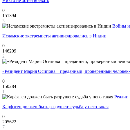
Никто не хотел воевать
0
151394
3
Войны и
Исламские экстремисты активизировались в Индии
0
146209
2
«Резидент Мария Осипова – преданный, проверенный человек
0
150284
1
Реалии
Карфаген должен быть разрушен: судьба у него такая
0
205622
7