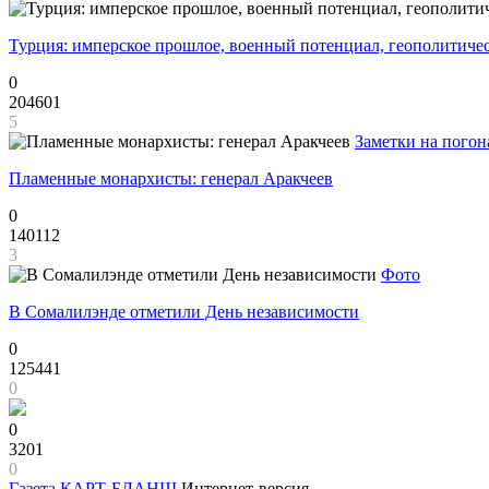
Турция: имперское прошлое, военный потенциал, геополитиче
0
204601
5
Заметки на погон
Пламенные монархисты: генерал Аракчеев
0
140112
3
Фото
В Сомалилэнде отметили День независимости
0
125441
0
0
3201
0
Газета
КАРТ-БЛАНШ
Интернет-версия