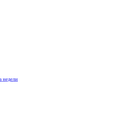
а недели