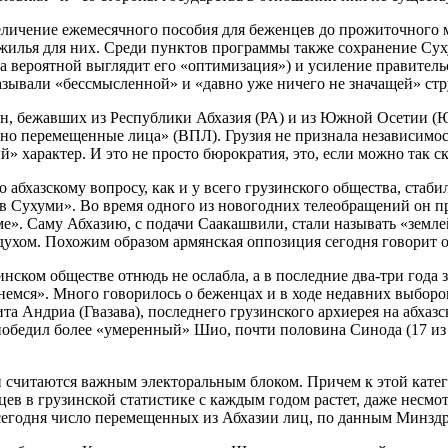
личение ежемесячного пособия для беженцев до прожиточного ми
 жилья для них. Среди пунктов программы также сохранение Су
а вероятной выглядит его «оптимизация») и усиление правительс
азывали «бессмысленной» и «давно уже ничего не значащей» стр
ин, бежавших из Республики Абхазия (РА) и из Южной Осетии (Ю
нно перемещенные лица» (ВПЛ). Грузия не признала независимо
 характер. И это не просто бюрократия, это, если можно так ск
по абхазскому вопросу, как и у всего грузинского общества, ст
в Сухуми». Во время одного из новогодних телеобращений он пр
ме». Саму Абхазию, с подачи Саакашвили, стали называть «земле
ухом. Похожим образом армянская оппозиция сегодня говорит о
ском обществе отнюдь не ослабла, а в последние два-три года з
немся». Много говорилось о беженцах и в ходе недавних выборо
 Андриа (Гвазава), последнего грузинского архиерея на абхазс
победил более «умеренный» Шио, почти половина Синода (17 из 3
 считаются важным электоральным блоком. Причем к этой катего
цев в грузинской статистике с каждым годом растет, даже несмот
 сегодня число перемещенных из Абхазии лиц, по данным Минздр