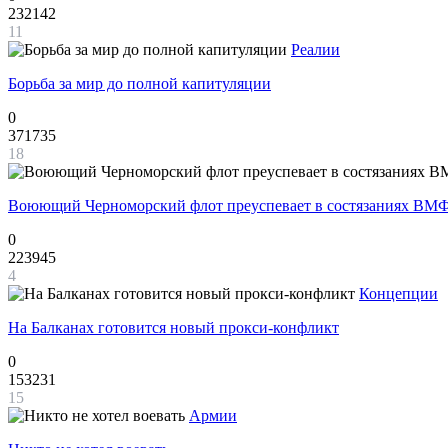
232142
11
Реалии
Борьба за мир до полной капитуляции
0
371735
18
Воюющий Черноморский флот преуспевает в состязаниях ВМФ
0
223945
4
Концепции
На Балканах готовится новый прокси-конфликт
0
153231
15
Армии