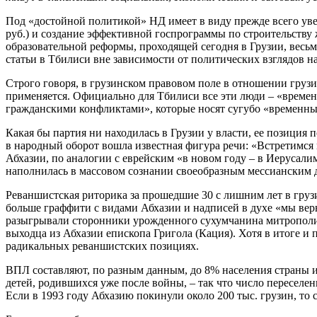
Под «достойной политикой» НД имеет в виду прежде всего уве
руб.) и создание эффективной госпрограммы по строительству
образовательной реформы, проходящей сегодня в Грузии, весьм
статьи в Тбилиси вне зависимости от политических взглядов н
Строго говоря, в грузинском правовом поле в отношении груз
применяется. Официально для Тбилиси все эти люди – «време
гражданскими конфликтами», которые носят сугубо «временный»
Какая бы партия ни находилась в Грузии у власти, ее позиция 
в народный оборот вошла известная фигура речи: «Встретимся 
Абхазии, по аналогии с еврейским «в новом году – в Иерусали
наполнилась в массовом сознании своеобразным мессианским д
Реваншистская риторика за прошедшие 30 с лишним лет в грузин
больше граффити с видами Абхазии и надписей в духе «мы вер
разыгрывали сторонники урожденного сухумчанина митрополита
выходца из Абхазии епископа Григола (Кация). Хотя в итоге и 
радикальных реваншистских позициях.
ВПЛ составляют, по разным данным, до 8% населения страны и
детей, родившихся уже после войны, – так что число переселен
Если в 1993 году Абхазию покинули около 200 тыс. грузин, то