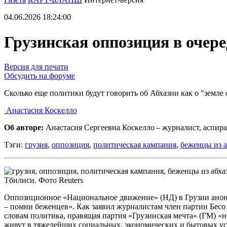
04.06.2026 18:24:00
Грузинская оппозиция в очере
Версия для печати
Обсудить на форуме
Сколько еще политики будут говорить об Абхазии как о "земле
Анастасия Коскелло
Об авторе:
Анастасия Сергеевна Коскелло – журналист, аспир
Тэги:
грузия
,
оппозиция
,
политическая кампания
,
беженцы из а
Тбилиси. Фото Reuters
Оппозиционное «Национальное движение» (НД) в Грузии анон
– помни беженцев». Как заявил журналистам член партии Бесо
словам политика, правящая партия «Грузинская мечта» (ГМ) «
живут в тяжелейших социальных, экономических и бытовых усл