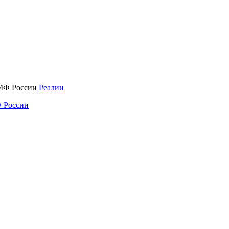
Реалии
 России