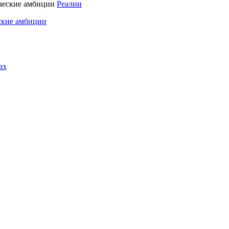
Реалии
ские амбиции
ах