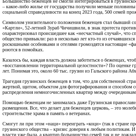
Большинство беженцев не смогли интегрироваться в грузинское
– какое-либо жилье от государства получили меньше половины
социальной справедливости на конец 2023 года, 500 семей прож
Символом унизительного положения беженцев стал бывший сов
«Картли», 52-летний Зураб Чичишвили, в знак протеста прот
охарактеризовал происшедшее как «несчастный случай», что сп
общество привыкли: раз в несколько лет кто-то из отчаявшихся
роскошными особняками и отелями громоздятся настоящие «фав
роются в помойках.
Казалось бы, каждая власть должна заботиться о беженцах, чтоб
«восстановлении территориальной целостности»? По оценке г
лет. Понимая это, около 60 тыс. грузин из Гальского района Аб
Трагедия грузинских беженцев в том, что для собственной стр
жертвой, щитом, объектом для фотографирования и способом с
распределения немногочисленных квартир между очередниками
Помощью беженцам не занималась даже Грузинская православна
размещения. Все, что делает для беженцев церковь, – это мол
строительстве храма в память о ветеранах.
Смогут ли при этом «наци» переиграть «коци» (так в стране 
грузинского общества – кризис доверия к любым политикам. И 
власти уже была, а квартир большинство семей так и не дожда