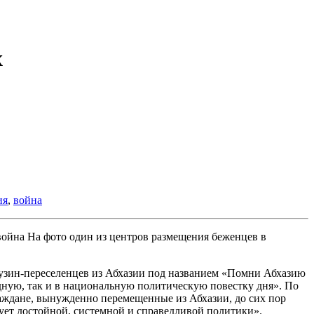
х
ия
,
война
На фото один из центров размещения беженцев в
зин-переселенцев из Абхазии под названием «Помни Абхазию
дную, так и в национальную политическую повестку дня». По
раждане, вынужденно перемещенные из Абхазии, до сих пор
ует достойной, системной и справедливой политики».