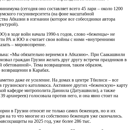
нимума (сегодня оно составляет всего 45 лари – около 1200
хумского госуниверситета (на фоне масштабной
тва Абхазии в изгнании (которое все собеседники автора
уктурой).
О) в ходе войн начала 1990-х годов, слово «беженцы» не
сти РА и ЮО и считает свои войны с ними «внутренними
азать – мировоззрение.
абильна: «Мы обязательно вернемся в Абхазию». При Саакашвили
извал граждан Грузии желать друг другу встречи праздников в
й обетованной». Тема возвращения, таким образом,
 возвращении в Карабах.
аметно даже ее усиление. На домах в центре Тбилиси – все
в грузинского католикоса. Активнее других «беженскую» карту
кой кафедре митрополита Даниила (Датуашвили), а также
9 архиереев) голосовала против него, и она явно стоит на
рии в Грузии относят не только самих беженцев, но и их
ря на то что многие из собственно беженцев уже скончались.
авсоцзащиты на 2025 год, уже более 286 тыс.