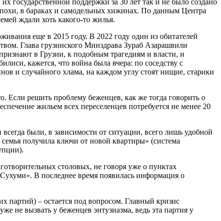
их государственной поддержки за 30 лет так и не было создано
эпохи, в бараках и самодельных хижинах. По данным Центра
семей ждали хоть какого-то жилья.
вания еще в 2015 году. В 2022 году один из обитателей
ством. Глава грузинского Минздрава Зураб Азарашвили
признают в Грузии, к подобным трагедиям и власти, и
илиси, кажется, что война была вчера: по соседству с
нов и случайного хлама, на каждом углу стоят нищие, старики
то. Если решить проблему беженцев, как же тогда говорить о
спечение жильем всех переселенцев потребуется не менее 20
 всегда были, в зависимости от ситуации, всего лишь удобной
 семья получила ключи от новой квартиры» (система
упции).
готворительных столовых, не говоря уже о пунктах
в Сухуми». В последнее время появилась информация о
х партий) – остается под вопросом. Главный кризис
е не вызвать у беженцев энтузиазма, ведь эта партия у