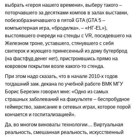
выбрать «героя нашего времени», выберу такого –
поторчавшего за десятками компов в залах выставки,
побезобразничавшего в пятой GTA (GTA 5 –
компьютерная игра, «бродилка». – «НГ‑EL»),
выстоявшего очереди на стенды с VR, посидевшего на
Железном троне, уставшего, стянувшего с себя
свитерок и жующего принесенный из дому бутерброд
(на фастфуд денег нет), пристроившись прямо на
ковровом покрытии возле какого‑то стенда.
При этом надо сказать, что в начале 2010‑х годов
тогдашний зам. декана по учебной работе ВМК МГУ
Борис Березин говорил мне: «Одно из самых
страшных заболеваний на факультете – беспробудное
геймерство, зависание в сетевых играх, которое порой
кончается и госпитализацией».
Да, во многом виноваты технологии… Виртуальная
реальность, смешанная реальность, искусственный