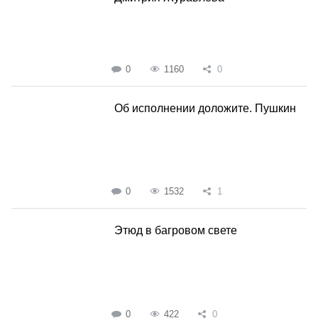
0
1160
0
Об исполнении доложите. Пушкин
0
1532
1
Этюд в багровом свете
0
422
0