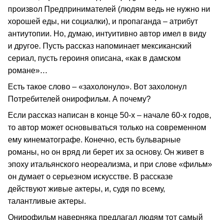
произвол Предпринимателей (людям ведь не нужно ни
хорошей еды, ни социалки), и пропаганда – атрибут
антиутопии. Но, думаю, интуитивно автор имел в виду
и другое. Пусть рассказ напоминает мексиканский
сериал, пусть героиня описана, «как в дамском
романе»…
Есть такое слово – «захолонуло». Вот захолонул
Потребителей онирофильм. А почему?
Если рассказ написан в конце 50‑х – начале 60‑х годов,
то автор может основываться только на современном
ему кинематографе. Конечно, есть бульварные
романы, но он вряд ли берет их за основу. Он живет в
эпоху итальянского неореализма, и при слове «фильм»
он думает о серьезном искусстве. В рассказе
действуют живые актеры, и, судя по всему,
талантливые актеры.
Онирофильм наверняка предлагал людям тот самый