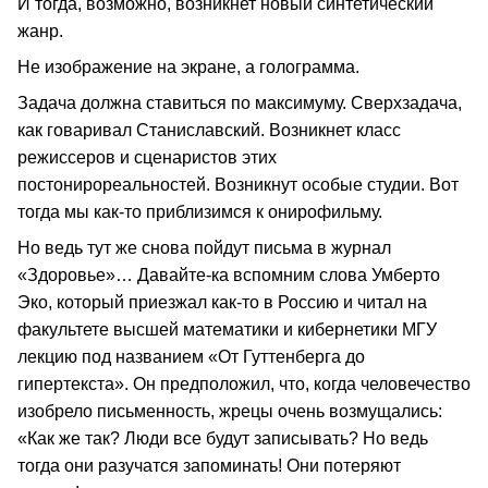
И тогда, возможно, возникнет новый синтетический
жанр.
Не изображение на экране, а голограмма.
Задача должна ставиться по максимуму. Сверхзадача,
как говаривал Станиславский. Возникнет класс
режиссеров и сценаристов этих
постонирореальностей. Возникнут особые студии. Вот
тогда мы как‑то приблизимся к онирофильму.
Но ведь тут же снова пойдут письма в журнал
«Здоровье»… Давайте‑ка вспомним слова Умберто
Эко, который приезжал как‑то в Россию и читал на
факультете высшей математики и кибернетики МГУ
лекцию под названием «От Гуттенберга до
гипертекста». Он предположил, что, когда человечество
изобрело письменность, жрецы очень возмущались:
«Как же так? Люди все будут записывать? Но ведь
тогда они разучатся запоминать! Они потеряют