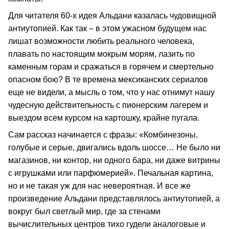
Для читателя 60‑х идея Альдани казалась чудовищной
антиутопией. Как так – в этом ужасном будущем нас
лишат возможности любить реального человека,
плавать по настоящим мокрым морям, лазить по
каменным горам и сражаться в горячем и смертельно
опасном бою? В те времена мексиканских сериалов
еще не видели, а мысль о том, что у нас отнимут нашу
чудесную действительность с пионерским лагерем и
выездом всем курсом на картошку, крайне пугала.
Сам рассказ начинается с фразы: «Комбинезоны,
голубые и серые, двигались вдоль шоссе… Не было ни
магазинов, ни контор, ни одного бара, ни даже витрины
с игрушками или парфюмерией». Печальная картина,
но и не такая уж для нас невероятная. И все же
произведение Альдани представлялось антиутопией, а
вокруг был светлый мир, где за стенами
вычислительных центров тихо гудели аналоговые и