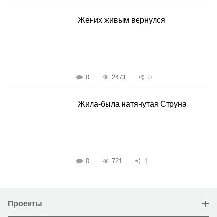
Жених живым вернулся
0
2473
0
Жила-была натянутая Струна
0
721
1
Проекты