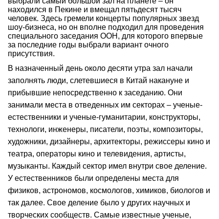
выбрали самый большой зал на планете – он
находился в Пекине и вмещал пятьдесят тысяч
человек. Здесь гремели концерты популярных звезд
шоу-бизнеса, но он вполне подходил для проведения
специального заседания ООН, для которого впервые
за последние годы выбрали вариант очного
присутствия.
В назначенный день около десяти утра зал начали
заполнять люди, слетевшиеся в Китай накануне и
прибывшие непосредственно к заседанию. Они
занимали места в отведенных им секторах – ученые-
естественники и ученые-гуманитарии, конструкторы,
технологи, инженеры, писатели, поэты, композиторы,
художники, дизайнеры, архитекторы, режиссеры кино и
театра, операторы кино и телевидения, артисты,
музыканты. Каждый сектор имел внутри свое деление.
У естественников были определены места для
физиков, астрономов, космологов, химиков, биологов и
так далее. Свое деление было у других научных и
творческих сообществ. Самые известные ученые,