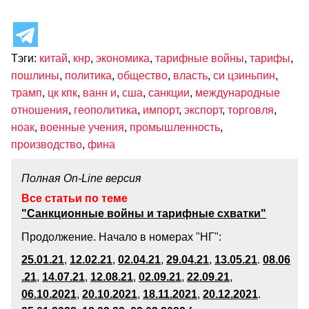
Тэги:
китай
,
кнр
,
экономика
,
тарифные войны
,
тарифы
,
пошлины
,
политика
,
общество
,
власть
,
си цзиньпин
,
трамп
,
цк кпк
,
ванн и
,
сша
,
санкции
,
международные
отношения
,
геополитика
,
импорт
,
экспорт
,
торговля
,
ноак
,
военные учения
,
промышленность
,
производство
,
фина
Полная On-Line версия
Все статьи по теме
"Санкционные войны и тарифные схватки"
Продолжение. Начало в номерах "НГ":
25.01.21
,
12.02.21
,
02.04.21
,
29.04.21
,
13.05.21
.
08.06
.21
,
14.07.21
,
12.08.21
,
02.09.21
,
22.09.21
,
06.10.2021
,
20.10.2021
,
18.11.202
1
,
20.12.2021
.