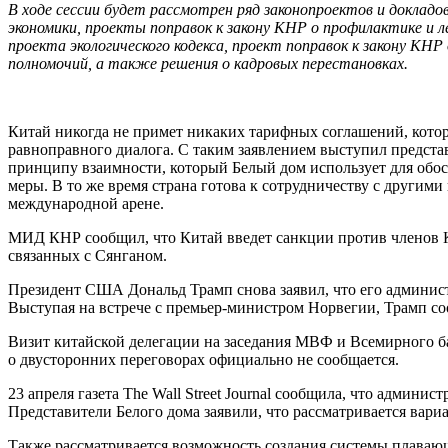
В ходе сессии будет рассмотрен ряд законопроектов и доклад
экономики, проекты поправок к закону КНР о профилактике и 
проекта экологического кодекса, проект поправок к закону К
полномочий, а также решения о кадровых перестановках.
Китай никогда не примет никаких тарифных соглашений, кото
равноправного диалога. С таким заявлением выступил предста
принципу взаимности, который Белый дом использует для обос
меры. В то же время страна готова к сотрудничеству с други
международной арене.
МИД КНР сообщил, что Китай введет санкции против членов К
связанных с Сянганом.
Президент США Дональд Трамп снова заявил, что его админис
Выступая на встрече с премьер-министром Норвегии, Трамп со
Визит китайской делегации на заседания МВФ и Всемирного б
о двусторонних переговорах официально не сообщается.
23 апреля газета The Wall Street Journal сообщила, что админ
Представители Белого дома заявили, что рассматривается вари
Также рассматривается возможность создания системы плаваю