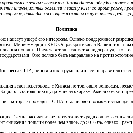
ов правительственных ведомств. Законодатели обсудили также 
лечении инфекционных болезней и закону КНР об арбитраже, про
НР о тюрьмах, доклады, касающиеся охраны окружающей среды, 
Политика
рые нанесут ущерб его интересам. Однако поддерживает разре
витель Минкоммерции КНР. Он раскритиковал Вашингтон за жест
нования пошлин. Представитель ведомства подчеркнул, что в с
ми государствами. Оно должно быть направлено на противостоян
онгресса США, чиновников и руководителей неправительственны
трация ведет переговоры с Китаем по торговым вопросам, несмо
общил о «состоявшихся утром переговорах». Американский прези
анка, которые проходят в США, стал первой возможностью для 
истрация Трампа рассматривает возможность радикального снижен
ант снижения пошлин более чем вдвое, до 50–60%, однако Трамп
щих тарифов, при которой товары, не представляющие угрозы н