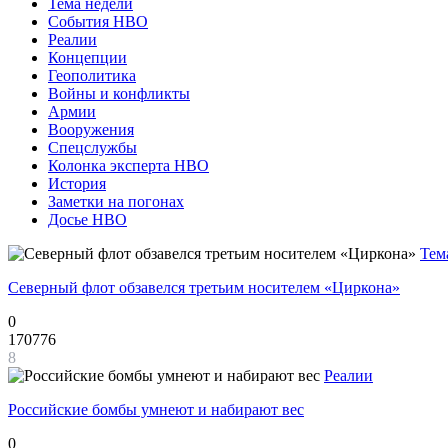
Тема недели
События НВО
Реалии
Концепции
Геополитика
Войны и конфликты
Армии
Вооружения
Спецслужбы
Колонка эксперта НВО
История
Заметки на погонах
Досье НВО
Тем
Северный флот обзавелся третьим носителем «Циркона»
0
170776
8
Реалии
Российские бомбы умнеют и набирают вес
0