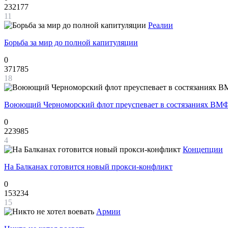
232177
11
Реалии
Борьба за мир до полной капитуляции
0
371785
18
Воюющий Черноморский флот преуспевает в состязаниях ВМФ
0
223985
4
Концепции
На Балканах готовится новый прокси-конфликт
0
153234
15
Армии