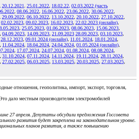
,
20.12.2021
.
25.01.2022
,
18.02.22,
02.03.2022 (часть
06.2022
,
08.06.2022
,
16
.06.2022
,
23
.06.2022
,
30
.06.2022
,
,
29
.09.2022
,
06
.10.2022
,
13
.10.2022
,
20
.10.2022
,
27
.10.2022
,
,
02
.02.2023
,
09
.02.2023
,
16
.02.2023
,
22.02.2023 (онлайн)
,
8
.05.2023
,
25
.05.2023
,
01
.06
.2023
,
08
.06.2023
,
15
.06.2023
,
,
04
.09.2023
,
14
.09.2023
,
21
.09.2023
28.09.2023
,
03
.10.2023
,
,
28
.12.2023
,
09.01.2024 (онлайн)
,
11
.01.2024
,
18
.01.2024
,
,
11
.04.2024
,
18
.04.2024
,
24.04.2024
,
01.05.2024 (онлайн)
,
07.2024
,
17.07.2024
,
24.07.2024
,
0
1.08
.2024
,
08
.08.2024
,
,
31
.10.2024
,
07
.11.2024
,
14.11.2024
,
19.11.2024
,
28
.11.2024
,
,
27
.02.2025
,
06
.03.2025
,
13
.03.2025
,
20
.03.2025
,
27.03.2025
,
 Это дало местным производителям электромобилей
кине 27 апреля. Депутаты обсудили предложения Госсовета
льного развития будет закреплена на законодательном уровне.
циональных планов развития, а также повышению