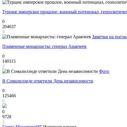
Турция: имперское прошлое, военный потенциал, геополитиче
0
204637
5
Заметки на погон
Пламенные монархисты: генерал Аракчеев
0
140115
3
Фото
В Сомалилэнде отметили День независимости
0
125466
0
0
9728
1
Газета
МониториНГ
Интернет-версия