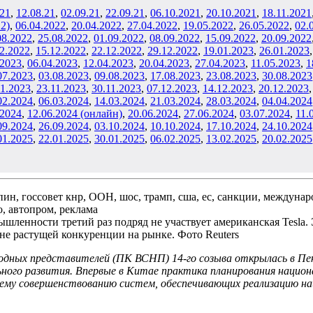
.21
,
12.08.21
,
02.09.21
,
22.09.21
,
06.10.2021
,
20.10.2021
,
18.11.202
1
 2)
,
06
.04.2022
,
20.04.2022
,
27.04.2022
,
19
.05.2022
,
26
.05.2022
,
02
.
08.2022
,
25
.08.2022
,
01
.09
.2022
,
08
.09.2022
,
15
.09.2022
,
20
.09.2022
12.2022
,
15
.12.2022
,
22
.12.2022
,
29
.12.2022
,
19
.01.2023
,
26
.01.2023
.2023
,
06
.04.2023
,
12.04.2023
,
20
.04.2023
,
27
.04.2023
,
11
.05.2023
,
1
07.2023
,
03
.08.2023
,
09.08.2023
,
17
.08.2023
,
23.08.2023
,
30.08.2023
11.2023
,
23
.11.2023
,
30
.11.2023
,
07
.12.2023
,
14
.12.2023
,
20.12.2023
02.2024
,
06.03.2024
,
14
.03.2024
,
21.03.2024
,
28
.03.2024
,
04
.04.2024
.2024
,
12.06.2024 (онлайн)
,
20
.06.2024
,
27
.06.2024
,
03.07.2024
,
11
.
09.2024
,
26.09.2024
,
03.10.2024
,
10
.10.2024
,
17
.10.2024
,
24
.10.2024
01.2025
,
22.01.2025
,
30
.01.2025
,
06
.02.2025
,
13
.02.2025
,
20
.02.2025
ленности третий раз подряд не участвует американская Tesla.
не растущей конкуренции на рынке. Фото Reuters
родных представителей (ПК ВСНП) 14-го созыва открылась в Пе
ного развития. Впервые в Китае практика планирования национа
ему совершенствованию систем, обеспечивающих реализацию на