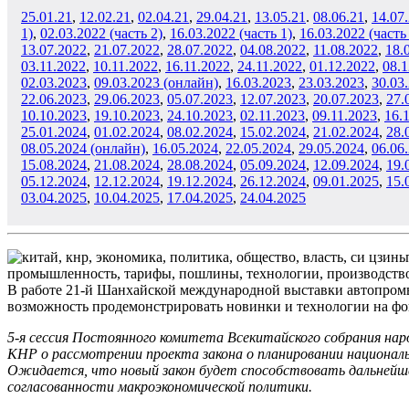
25.01.21
,
12.02.21
,
02.04.21
,
29.04.21
,
13.05.21
.
08.06.21
,
14.07
1)
,
02.03.2022 (часть 2)
,
16.03.2022 (часть 1)
,
16.03.2022 (часть
13.07.2022
,
21
.07.2022
,
28
.07.2022
,
04.08.2022
,
11
.08.2022
,
18
.
03
.11.2022
,
10
.11.2022
,
16.11.2022
,
24
.11.2022
,
01
.12
.2022
,
08
.
02
.03.2023
,
09.03.2023 (онлайн)
,
16
.03.2023
,
23
.03.2023
,
30
.03
22
.06.2023
,
29
.06.2023
,
05.07.2023
,
12.07.2023
,
20
.07.2023
,
27
.
10
.10.2023
,
19
.10.2023
,
24
.10.2023
,
02
.11.2023
,
09
.11.2023
,
16
.
25
.01.2024
,
01.02.2024
,
08
.02.2024
,
15
.02.2024
,
21.02.2024
,
28.
08.05.2024 (онлайн)
,
16
.05.2024
,
22.05.2024
,
29.05.2024
,
06
.06
15
.08.2024
,
21.08.2024
,
28.08.2024
,
05
.09.2024
,
12
.09.2024
,
19
.
05
.12.2024
,
12.12.2024
,
19.12.2024
,
26
.12.2024
,
09
.01.2025
,
15.
03
.04.2025
,
10
.04.2025
,
17
.04.2025
,
24
.04.2025
В работе 21-й Шанхайской международной выставки автопромыш
возможность продемонстрировать новинки и технологии на фо
5-я сессия Постоянного комитета Всекитайского собрания на
КНР о рассмотрении проекта закона о планировании националь
Ожидается, что новый закон будет способствовать дальнейш
согласованности макроэкономической политики.