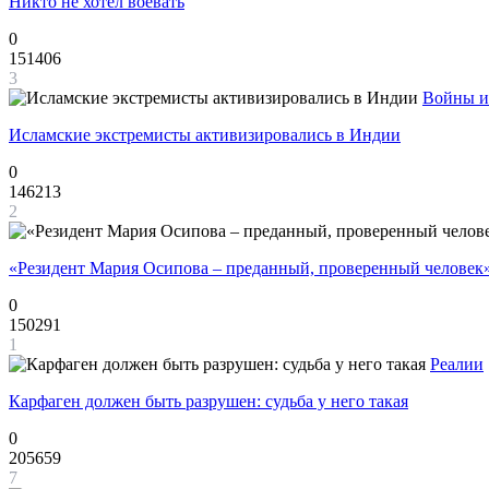
Никто не хотел воевать
0
151406
3
Войны и
Исламские экстремисты активизировались в Индии
0
146213
2
«Резидент Мария Осипова – преданный, проверенный человек
0
150291
1
Реалии
Карфаген должен быть разрушен: судьба у него такая
0
205659
7