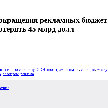
 сокращения рекламных бюджет
терять 45 млрд долл
зиньпин
,
госсовет кнр
,
ООН
,
шос
,
трамп
,
сша
,
ес
,
санкции
,
между
о
,
автопром
,
реклама
атки"