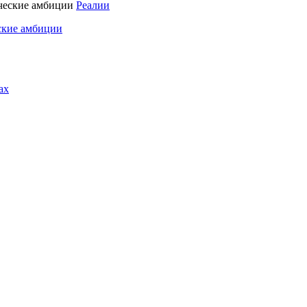
Реалии
ские амбиции
ах