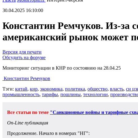
30.04.2025 16:10:00
Константин Ремчуков. Из-за
американский рынок может по
Версия для печати
Обсудить на форуме
Мониторинг ситуации в КНР по состоянию на 28.04.25
Константин Ремчуков
Тэги:
китай
,
кнр
,
экономика
,
политика
,
общество
,
власть
,
си ц
промышленность
,
тарифы
,
пошлины
,
технологии
,
производств
Все статьи по теме
"Санкционные войны и тарифные схв
On-Line публикация
Продолжение. Начало в номерах "НГ":