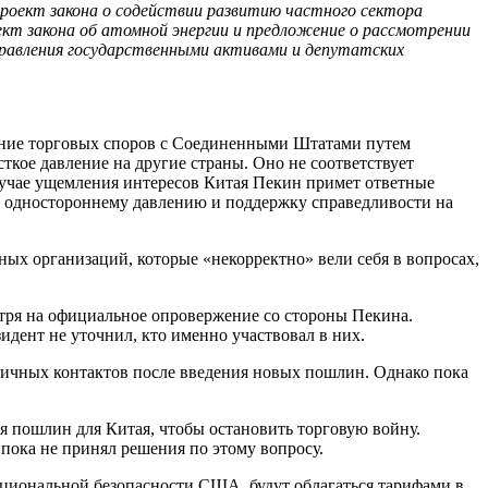
проект закона о содействии развитию частного сектора
ект закона об атомной энергии и предложение о рассмотрении
управления государственными активами и депутатских
шение торговых споров с Соединенными Штатами путем
кое давление на другие страны. Оно не соответствует
лучае ущемления интересов Китая Пекин примет ответные
ие одностороннему давлению и поддержку справедливости на
х организаций, которые «некорректно» вели себя в вопросах,
тря на официальное опровержение со стороны Пекина.
дент не уточнил, кто именно участвовал в них.
личных контактов после введения новых пошлин. Однако пока
ия пошлин для Китая, чтобы остановить торговую войну.
 пока не принял решения по этому вопросу.
ациональной безопасности США, будут облагаться тарифами в