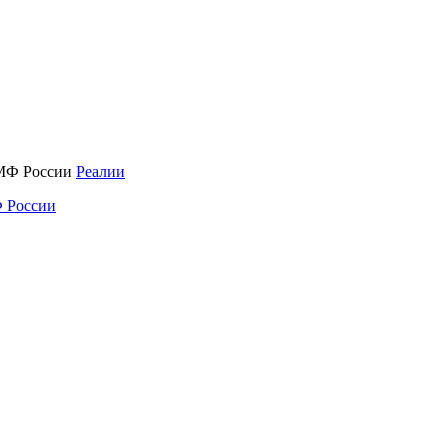
Реалии
 России