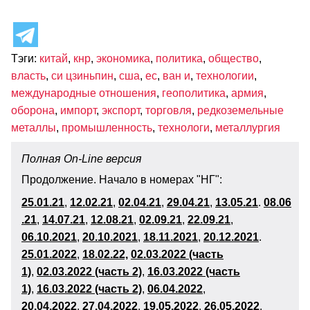
Тэги:
китай
,
кнр
,
экономика
,
политика
,
общество
,
власть
,
си цзиньпин
,
сша
,
ес
,
ван и
,
технологии
,
международные отношения
,
геополитика
,
армия
,
оборона
,
импорт
,
экспорт
,
торговля
,
редкоземельные
металлы
,
промышленность
,
технологи
,
металлургия
Полная On-Line версия
Продолжение. Начало в номерах "НГ":
25.01.21
,
12.02.21
,
02.04.21
,
29.04.21
,
13.05.21
.
08.06
.21
,
14.07.21
,
12.08.21
,
02.09.21
,
22.09.21
,
06.10.2021
,
20.10.2021
,
18.11.202
1
,
20.12.2021
.
25.01.2022
,
18.02.22,
02.03.2022 (часть
1)
,
02.03.2022 (часть 2)
,
16.03.2022 (часть
1)
,
16.03.2022 (часть 2)
,
06
.04.2022
,
20.04.2022
,
27.04.2022
,
19
.05.2022
,
26
.05.2022
,